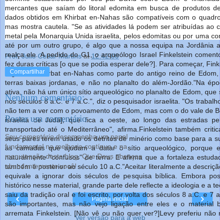
mercantes que saíam do litoral edomita em busca de produtos de
dados obtidos em Khirbat en-Nahas são compatíveis com o quadro
mas mostra cautela. "Se as atividades lá podem ser atribuídas ao 
metal pela Monarquia Unida israelita, pelos edomitas ou por uma 
até por um outro grupo, é algo que a nossa equipa na Jordânia ai
realça ele. A pedido do G1, o arqueólogo Israel Finkelstein come
Prof. Julio Cesar Martins
at
12:42:00
fez duras críticas [o que se podia esperar dele?]. Para começar, Fin
Compartilhar
região de Khirbat en-Nahas como parte do antigo reino de Edom, 
terras baixas jordanas, e não no planalto do além-Jordão."Na é
ativa, não há um único sítio arqueológico no planalto de Edom, que
Nenhum comentário:
nos séculos 8 a.C. e 7 a.C.", diz o pesquisador israelita. "Os traba
não tem a ver com o povoamento de Edom, mas com o do vale de Be
Postar um comentário
israelita de Judá], que fica a oeste, ao longo das estradas p
transportado até o Mediterrâneo", afirma.Finkelstein também criti
Seu comentário desempenha um papel
seus pares terem usado os detritos de minério como base para a sua
fundamental na melhoria contínua e na
as camadas que ajudam a datar o sítio arqueológico, porque e
manutenção deste blog. Que Deus abençoe
naturalmente "confusos" de terra. E afirma que a fortaleza estud
abundantemente você!
também é posterior ao século 10 a.C."Aceitar literalmente a descriçã
equivale a ignorar dois séculos de pesquisa bíblica. Embora pos
histórico nesse material, grande parte dele reflecte a ideologia e a 
saiu da tradição oral e foi escrito, por volta dos séculos 8 a.C. e 
‹
›
Página inicial
são importantes, mas não vejo ligação entre eles e o material b
arremata Finkelstein. [Não vê ou não quer ver?]Levy preferiu não
Ver versão para a web