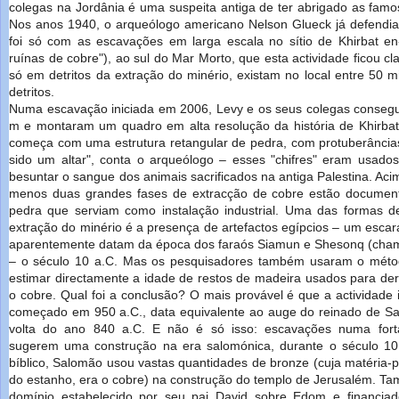
colegas na Jordânia é uma suspeita antiga de ter abrigado as fam
Nos anos 1940, o arqueólogo americano Nelson Glueck já defendia 
foi só com as escavações em larga escala no sítio de Khirbat e
ruínas de cobre"), ao sul do Mar Morto, que esta actividade ficou cla
só em detritos da extração do minério, existam no local entre 50 m
detritos.
Numa escavação iniciada em 2006, Levy e os seus colegas consegu
m e montaram um quadro em alta resolução da história de Khirba
começa com uma estrutura retangular de pedra, com protuberâncias 
sido um altar", conta o arqueólogo – esses "chifres" eram usado
besuntar o sangue dos animais sacrificados na antiga Palestina. Aci
menos duas grandes fases de extracção de cobre estão documen
pedra que serviam como instalação industrial. Uma das formas de
extração do minério é a presença de artefactos egípcios – um escar
aparentemente datam da época dos faraós Siamun e Shesonq (chama
– o século 10 a.C. Mas os pesquisadores também usaram o méto
estimar directamente a idade de restos de madeira usados para derr
o cobre. Qual foi a conclusão? O mais provável é que a actividade 
começado em 950 a.C., data equivalente ao auge do reinado de Sa
volta do ano 840 a.C. E não é só isso: escavações numa for
sugerem uma construção na era salomónica, durante o século 10
bíblico, Salomão usou vastas quantidades de bronze (cuja matéria-
do estanho, era o cobre) na construção do templo de Jerusalém. Ta
domínio estabelecido por seu pai David sobre Edom e financia