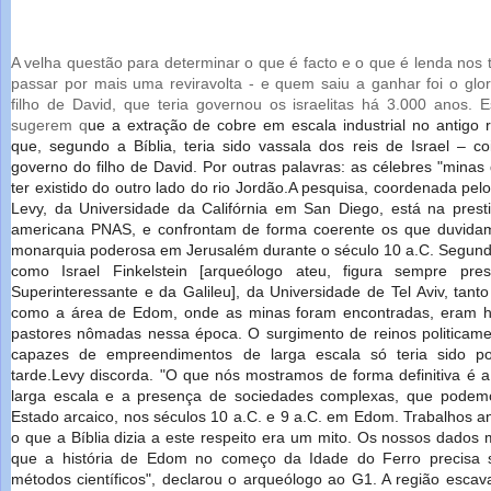
A velha questão para determinar o que é facto e o que é lenda nos 
passar por mais uma reviravolta - e quem saiu a ganhar foi o glo
filho de David, que teria governou os israelitas há 3.000 anos.
sugerem q
ue a extração de cobre em escala industrial no antigo
que, segundo a Bíblia, teria sido vassala dos reis de Israel – 
governo do filho de David. Por outras palavras: as célebres "mina
ter existido do outro lado do rio Jordão.A pesquisa, coordenada pe
Levy, da Universidade da Califórnia em San Diego, está na prestig
americana PNAS, e confrontam de forma coerente os que duvida
monarquia poderosa em Jerusalém durante o século 10 a.C. Segund
como Israel Finkelstein [arqueólogo ateu, figura sempre pr
Superinteressante e da Galileu], da Universidade de Tel Aviv, tant
como a área de Edom, onde as minas foram encontradas, eram h
pastores nômadas nessa época. O surgimento de reinos politicam
capazes de empreendimentos de larga escala só teria sido p
tarde.Levy discorda. "O que nós mostramos de forma definitiva é
larga escala e a presença de sociedades complexas, que podem
Estado arcaico, nos séculos 10 a.C. e 9 a.C. em Edom. Trabalhos a
o que a Bíblia dizia a este respeito era um mito. Os nossos dados 
que a história de Edom no começo da Idade do Ferro precisa s
métodos científicos", declarou o arqueólogo ao G1. A região esca