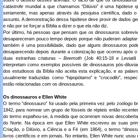
catástrofe mundial a que chamamos “Dilúvio” é uma hipótese q
seriamente, mas apenas através da pesquisa científica, dado o 
assunto. A demonstração dessa hipótese deve provir de dados geo
e não por se forçar a Bíblia a dizer o que ela não diz.
Por último, há pessoas que pensam que os dinossauros sobrevi
desapareceram pouco tempo depois porque não puderam adaptar-
também é uma possibilidade, dado que alguns dinossauros pode
desaparecendo depois durante a colonização que ocorreu após o 
duas estranhas criaturas –
Beemoth
(Job 40:15-18 e
Leviatã
interpretam como exemplos possíveis de dinossauros pós-diluvia
dos estudiosos da Bíblia não aceita esta explicação, e as palavr
usualmente traduzidas como “hipopótamo” e “
crocodilo
”, respe
estão relacionadas com os dinossauros.
Os dinossauros e Ellen White
O termo “dinossauro” foi usado pela primeira vez pelo zoólogo 
1842, para nomear um grupo de fósseis de répteis então recent
do termo espalhou-se, à medida que ocorreram novas descobert
do Norte. Na época em que Ellen White escreveu as suas prim
Criação, o Dilúvio, a Ciência e a Fé (em 1864), o termo “dinos
livros científicos e em jornais. No entanto, Ellen White nunc usou 