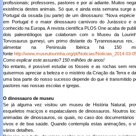
profissionais; professores, pastores e por aí adiante. Muitos n
existência destes animais. Só que, e ainda esta semana surge a
Portugal da ossada (ou parte) de um dinossauro: “Nova espécie
em Portugal é o maior dinossauro carnívoro do Jurássico e o 
conhecido na Europa. A revista científica PLOS One acaba de publi
dois paleontólogos que colaboram com o Museu da Lourinh
Torvosaurus gurneyi, um primo distante do Tyrannosaurus rex,
alimentar na Península Ibérica há 150 mi
fonte
http://www.museulourinha.org/pt/Noticias/Noticias_2014-03-
Como explicar este assunto? 150 milhões de anos!
No entanto, é possível estudar os fósseis e as rochas sem re
quisermos apreciar a beleza e o mistério da Criação da Terra e da
uma boa parte do nosso sucesso depende do que é transmitido p
pastores nas nossas escolas e igrejas.
O dinossauro de museu
Se já alguma vez visitou um museu de História Natural, pro
esqueletos maciços e espataculares de dinossauros. Noutros loc
animadas de dinossauros, os quais, no caso dos documentários t
vivos e de boa saúde. Quando contempla estas animações, o vi
vários detalhes.