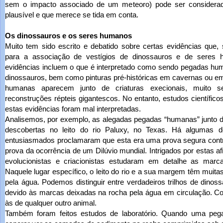
sem o impacto associado de um meteoro) pode ser considerada
plausível e que merece se tida em conta.
Os dinossauros e os seres humanos
Muito tem sido escrito e debatido sobre certas evidências que
para a associação de vestígios de dinossauros e de seres 
evidências incluem o que é interpretado como sendo pegadas hu
dinossauros, bem como pinturas pré-históricas em cavernas ou e
humanas aparecem junto de criaturas execionais, muito s
reconstruções répteis gigantescos. No entanto, estudos científic
estas evidências foram mal interpretadas.
Analisemos, por exemplo, as alegadas pegadas “humanas” junto 
descobertas no leito do rio Paluxy, no Texas. Há algumas dé
entusiasmados proclamaram que esta era uma prova segura contra
prova da ocorrência de um Dilúvio mundial. Intrigados por estas af
evolucionistas e criacionistas estudaram em detalhe as marc
Naquele lugar específico, o leito do rio e a sua margem têm muit
pela água. Podemos distinguir entre verdadeiros trilhos de din
devido às marcas deixadas na rocha pela água em circulação. 
às de qualquer outro animal.
Também foram feitos estudos de laboratório. Quando uma peg