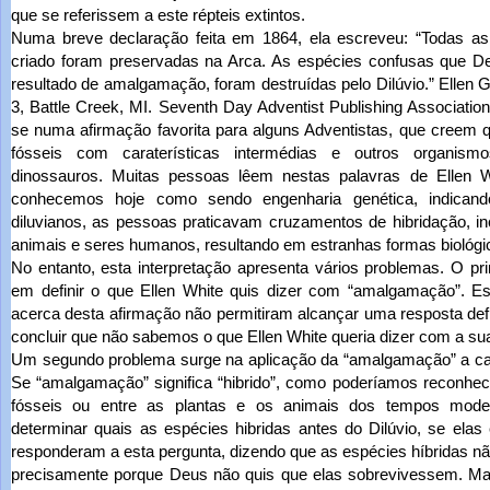
que se referissem a este répteis extintos.
Numa breve declaração feita em 1864, ela escreveu: “Todas as
criado foram preservadas na Arca. As espécies confusas que D
resultado de amalgamação, foram destruídas pelo Dilúvio.”
Ellen G
3, Battle Creek, MI. Seventh Day Adventist Publishing Association
se numa afirmação favorita para alguns Adventistas, que creem q
fósseis com caraterísticas intermédias e outros organismo
dinossauros. Muitas pessoas lêem nestas palavras de Ellen W
conhecemos hoje como sendo engenharia genética, indican
diluvianos, as pessoas praticavam cruzamentos de hibridação, i
animais e seres humanos, resultando em estranhas formas biológic
No entanto, esta interpretação apresenta vários problemas. O pri
em definir o que Ellen White quis dizer com “amalgamação”. Es
acerca desta afirmação não permitiram alcançar uma resposta defi
concluir que não sabemos o que Ellen White queria dizer com a su
Um segundo problema surge na aplicação da “amalgamação” a caso
Se “amalgamação” significa “hibrido”, como poderíamos reconhec
fósseis ou entre as plantas e os animais dos tempos mod
determinar quais as espécies hibridas antes do Dilúvio, se elas
responderam a esta pergunta, dizendo que as espécies híbridas nã
precisamente porque Deus não quis que elas sobrevivessem. Mas 