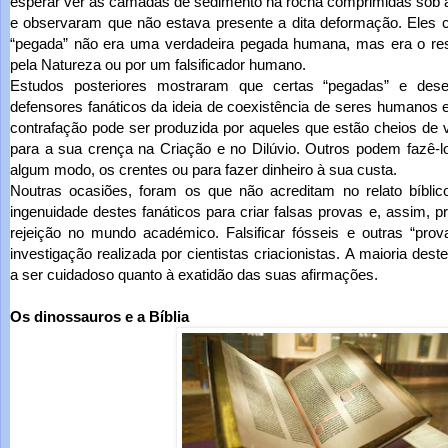
esperar ver as camadas de sedimento na rocha comprimidas sob 
e observaram que não estava presente a dita deformação. Eles 
“pegada” não era uma verdadeira pegada humana, mas era o resu
pela Natureza ou por um falsificador humano.
Estudos posteriores mostraram que certas “pegadas” e dese
defensores fanáticos da ideia de coexistência de seres humanos e
contrafação pode ser produzida por aqueles que estão cheios de 
para a sua crença na Criação e no Dilúvio. Outros podem fazê-l
algum modo, os crentes ou para fazer dinheiro à sua custa.
Noutras ocasiões, foram os que não acreditam no relato bíbli
ingenuidade destes fanáticos para criar falsas provas e, assim, p
rejeição no mundo académico. Falsificar fósseis e outras “prov
investigação realizada por cientistas criacionistas. A maioria des
a ser cuidadoso quanto à exatidão das suas afirmações.
Os dinossauros e a Bíblia