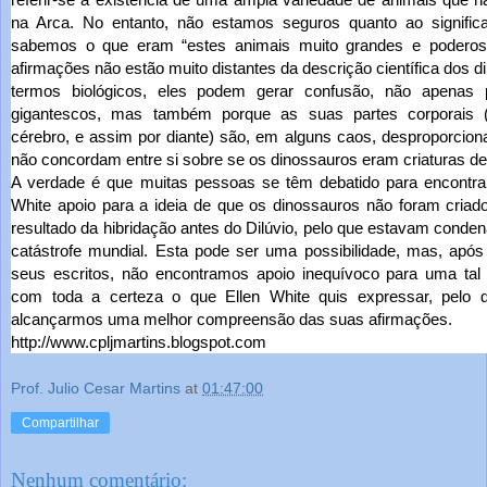
na Arca. No entanto, não estamos seguros quanto ao signific
sabemos o que eram “estes animais muito grandes e poderos
afirmações não estão muito distantes da descrição científica dos 
termos biológicos, eles podem gerar confusão, não apenas 
gigantescos, mas também porque as suas partes corporais (
cérebro, e assim por diante) são, em alguns caos, desproporcion
não concordam entre si sobre se os dinossauros eram criaturas de 
A verdade é que muitas pessoas se têm debatido para encontra
White apoio para a ideia de que os dinossauros não foram cria
resultado da hibridação antes do Dilúvio, pelo que estavam cond
catástrofe mundial. Esta pode ser uma possibilidade, mas, apó
seus escritos, não encontramos apoio inequívoco para uma ta
com toda a certeza o que Ellen White quis expressar, pelo
alcançarmos uma melhor compreensão das suas afirmações.
http://www.cpljmartins.blogspot.com
Prof. Julio Cesar Martins
at
01:47:00
Compartilhar
Nenhum comentário: