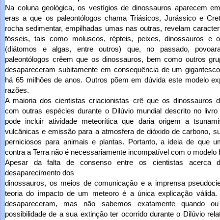
Na coluna geológica, os vestígios de dinossauros aparecem 
eras a que os paleontólogos chama Triásicos, Jurássico e Cr
rocha sedimentar, empilhadas umas nas outras, revelam caracter
fósseis, tais como moluscos, répteis, peixes, dinossauros e 
(diátomos e algas, entre outros) que, no passado, povoa
paleontólogos crêem que os dinossauros, bem como outros grup
desapareceram subitamente em consequência de um gigantesco
há 65 milhões de anos. Outros põem em dúvida este modelo expl
razões.
A maioria dos cientistas criacionistas crê que os dinossauros
com outras espécies durante o Dilúvio mundial descrito no livr
pode incluir atividade meteorítica que daria origem a tsunami
vulcânicas e emissão para a atmosfera de dióxido de carbono, su
perniciosos para animais e plantas. Portanto, a ideia de que u
contra a Terra não é necessariamente incompatível com o modelo bí
Apesar da falta de consenso entre os cientistas acerca 
desaparecimento dos
dinossauros, os meios de comunicação e a imprensa pseudocien
teoria do impacto de um meteoro é a única explicação válida.
desapareceram, mas não sabemos exatamente quando ou 
possibilidade de a sua extinção ter ocorrido durante o Dilúvio r