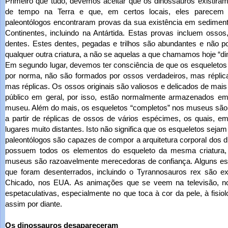
Primeiro que tudo, devemos aceitar que os dinossauros existira
de tempo na Terra e que, em certos locais, eles parecem
paleontólogos encontraram provas da sua existência em sedimen
Continentes, incluindo na Antártida. Estas provas incluem osso
dentes. Estes dentes, pegadas e trilhos são abundantes e não
qualquer outra criatura, a não se aquelas a que chamamos hoje “di
Em segundo lugar, devemos ter consciência de que os esquelet
por norma, não são formados por ossos verdadeiros, mas réplic
mas réplicas. Os ossos originais são valiosos e delicados de mai
público em geral, por isso, estão normalmente armazenados em
museu. Além do mais, os esqueletos “completos” nos museus sã
a partir de réplicas de ossos de vários espécimes, os quais, e
lugares muito distantes. Isto não significa que os esqueletos sej
paleontólogos são capazes de compor a arquitetura corporal dos
possuem todos os elementos do esqueleto da mesma criatura, 
museus são razoavelmente merecedoras de confiança. Alguns e
que foram desenterrados, incluindo o Tyrannosauros rex são e
Chicado, nos EUA. As animações que se veem na televisão, no
espetaculativas, especialmente no que toca à cor da pele, à fisio
assim por diante.
Os dinossauros desapareceram