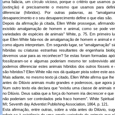
uma falácia, um círculo vicioso, porque o critério que usamos pa
(extinção) é precisamente o mesmo que usamos para defin
diferenciar (híbridos). Por outras palavras, as “amalga
desaparecimento e o seu desaparecimento define o que elas são.
Depois da afirmação já citada, Ellen White prossegue, afirmand
existido amalgamação de homem e animal, como se pode ver 
variedades de espécies de animais” White, p. 75. Em primeiro lug
que Ellen White fala-nos de amalgamação de homem e animal e 
como alguns interpretam. Em segundo lugar, se “amalgamação” sig
híbridas ou criaturas estranhas resultantes de engenharia biológ
devemos usar para as reconhecer? Se estas foram formadas após
fossilizaram-se e algumas poderiam mesmo ter sobrevivido at
podemos diferenciar estes animais híbridos dos outros fósseis 
são híbridos? Ellen White não nos dá qualquer pista sobre este ass
Mais adiante, no mesmo texto já citado, Ellen White afirma que lhe
antes do Dilúvio animais muito grandes e poderosos, que agora já 
Num outro texto ela declara que “existiu uma classe de animais
no Dilúvio. Deus sabia que a força do homem iria decrescer e que
não poderiam ser controlados pela fraco homem”.
White Spiritual
MI; Seventh day Adventist Publishing Association, 1864, p. 121.
Esta afirmação, entre outras, sobre a vida antes do Dilúvio, sug
referir-se à existência de uma ampla variedade de animais que 