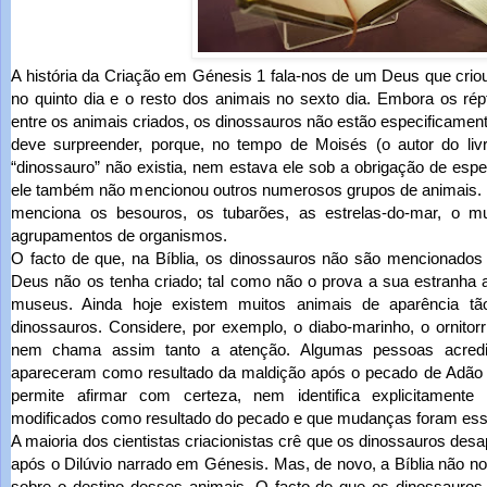
A história da Criação em Génesis 1 fala-nos de um Deus que crio
no quinto dia e o resto dos animais no sexto dia. Embora os ré
entre os animais criados, os dinossauros não estão especificame
deve surpreender, porque, no tempo de Moisés (o autor do liv
“dinossauro” não existia, nem estava ele sob a obrigação de esp
ele também não mencionou outros numerosos grupos de animais.
menciona os besouros, os tubarões, as estrelas-do-mar, o m
agrupamentos de organismos.
O facto de que, na Bíblia, os dinossauros não são mencionado
Deus não os tenha criado; tal como não o prova a sua estranha 
museus. Ainda hoje existem muitos animais de aparência tã
dinossauros. Considere, por exemplo, o diabo-marinho, o ornitor
nem chama assim tanto a atenção. Algumas pessoas acredi
apareceram como resultado da maldição após o pecado de Adão 
permite afirmar com certeza, nem identifica explicitament
modificados como resultado do pecado e que mudanças foram ess
A maioria dos cientistas criacionistas crê que os dinossauros des
após o Dilúvio narrado em Génesis. Mas, de novo, a Bíblia não n
sobre o destino desses animais. O facto de que os dinossauro