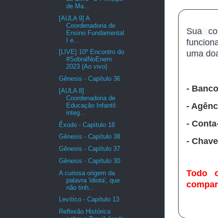
de Ma...
[AULA 9] A
Coordenadoria de
Sua co
Ensino Fundamental
I e...
funciona
[LIVE] 10º Encontro do
uma doa
#SobralNoEnem
2023 (Ao vivo)
Gênesis - Capítulo 36
- Banco
[AULA 8]
Coordenadoria de
- Agênc
Educação Infantil:
integ...
- Conta
Êxodo - Capítulo 18
Gênesis - Capítulo 38
- Chave
Gênesis - Capítulo 37
Gênesis - Capítulo 30
Todo o
A curiosa origem da
palavra 'idiota', que
compart
não tinh...
Levítico - Capítulo 13
Reflexão Histórica