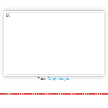
Fonte:
Google Imagens
=================================================
=================================================