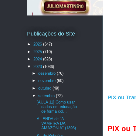
Publicações do Site
►
2026
(347)
►
2025
(710)
►
2024
(628)
▼
2023
(1086)
►
dezembro
(76)
►
novembro
(60)
►
outubro
(49)
▼
setembro
(72)
PIX ou Tra
[AULA 11] Como usar
dados em educação
de forma col...
A LENDA de "A
VAMPIRA DA
PIX ou 
AMAZÔNIA" (1896)
Kit de Petições -