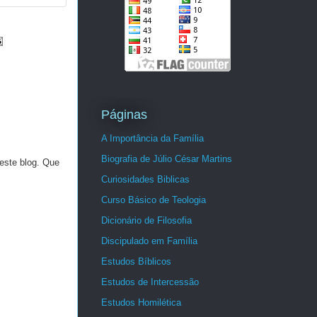
Páginas
A Importância da Família
Biografia de Júlio César Martins
este blog. Que
Curiosidades Biblicas
Curso Básico de Teologia
Dicionário de Filosofia
Discipulado em Família
Estudos Bíblicos
Estudos de Intercessão
Estudos Homilética