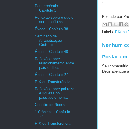
Deuteronômio -
Capítulo 3
Postado por Pro
Reflexão sobre o que é
ser Filho/Filha
Êxodo - Capítulo 38
Labels:
PIX ou 
Seminario de
Alfabetização -
Nenhum co
Gratuíto
Êxodo - Capítulo 40
Postar um
Reflexão sobre
relacionamento entre
Seu comentário
pais e filhos ...
Deus abençoe a
Êxodo - Capítulo 27
PIX ou Transferência
Reflexão sobre pobreza
e riqueza no
passado e no n...
Concilio de Niceia
1 Crônicas - Capítulo
23
PIX ou Transferência!