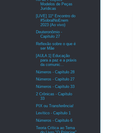
Modelos de Peças
Jurídicas
[LIVE] 11º Encontro do
#SobralNoEnem
2023 (Ao vivo)
Deuteronômio -
Capítulo 27
Reflexão sobre o que é
ser Mãe
[AULA 1] Educação
para a paz e a práxis
da comunic...
Números - Capítulo 28
Números - Capítulo 27
Números - Capítulo 33
2 Crônicas - Capítulo
33
PIX ou Transferência!
Levítico - Capítulo 1
Números - Capítulo 6
Teoria Crítica ao Tema
do Livro "O Príncipe"