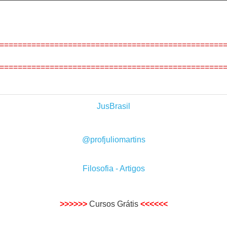
=================================================
=================================================
JusBrasil
@profjuliomartins
Filosofia - Artigos
>>>>>>
Cursos Grátis
<<<<<<