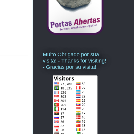
=
=
Muito Obrigado por sua
visita! - Thanks for visiting!
- Gracias por su visita!