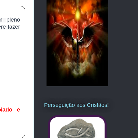
m pleno
ere fazer
Perseguição aos Cristãos!
piado e