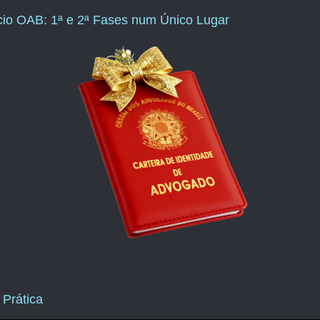
ício OAB: 1ª e 2ª Fases num Único Lugar
 Prática