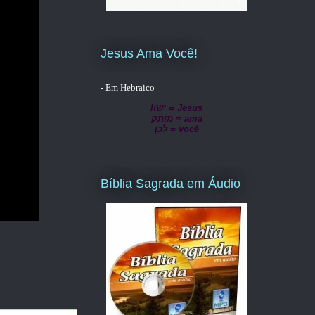
Jesus Ama Você!
- Em Hebraico
lישו = Jesus
מותק = ama
לכן = você
Bíblia Sagrada em Áudio