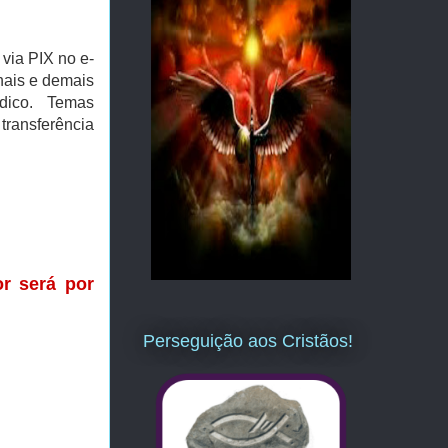
 via PIX no e-
onais e demais
ídico. Temas
transferência
r será por
Perseguição aos Cristãos!