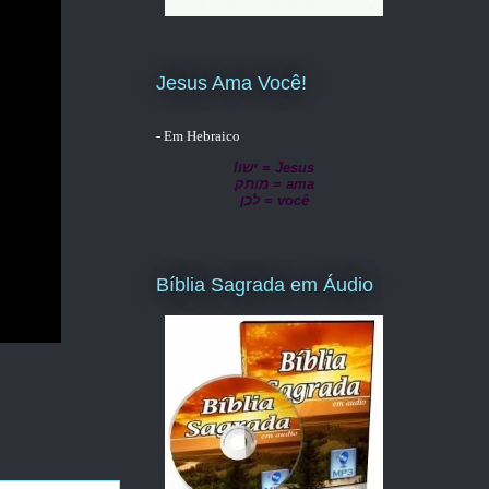
Jesus Ama Você!
- Em Hebraico
lישו = Jesus
מותק = ama
לכן = você
Bíblia Sagrada em Áudio