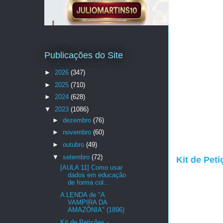
Publicações do Site
►
2026
(347)
►
2025
(710)
►
2024
(628)
▼
2023
(1086)
►
dezembro
(76)
►
novembro
(60)
►
outubro
(49)
▼
setembro
(72)
Kit de Pet
[AULA 11] Como usar
dados em educação
de forma col...
A LENDA de "A
VAMPIRA DA
AMAZÔNIA" (1896)
Kit de Petições -