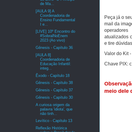
de Ma...
[AULA 9] A
Coordenadoria de
Peça já o seu
Ensino Fundamental
mail da image
I e...
operadores 
[LIVE] 10º Encontro do
#SobralNoEnem
atualizados 
2023 (Ao vivo)
e tire dúvid
Gênesis - Capítulo 36
Valor do Kit 
[AULA 8]
Coordenadoria de
Chave PIX: c
Educação Infantil:
integ...
Êxodo - Capítulo 18
Gênesis - Capítulo 38
Observaçã
Gênesis - Capítulo 37
meio dele 
Gênesis - Capítulo 30
A curiosa origem da
palavra 'idiota', que
não tinh...
Levítico - Capítulo 13
Reflexão Histórica