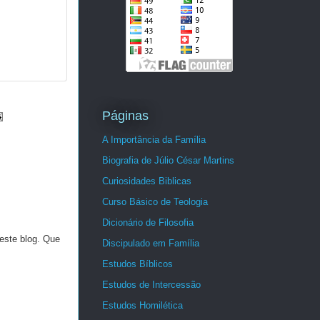
Páginas
A Importância da Família
Biografia de Júlio César Martins
Curiosidades Biblicas
Curso Básico de Teologia
Dicionário de Filosofia
este blog. Que
Discipulado em Família
Estudos Bíblicos
Estudos de Intercessão
Estudos Homilética