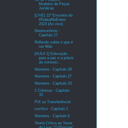
Modelos de Peças
Jurídicas
[LIVE] 11º Encontro do
#SobralNoEnem
2023 (Ao vivo)
Deuteronômio -
Capítulo 27
Reflexão sobre o que é
ser Mãe
[AULA 1] Educação
para a paz e a práxis
da comunic...
Números - Capítulo 28
Números - Capítulo 27
Números - Capítulo 33
2 Crônicas - Capítulo
33
PIX ou Transferência!
Levítico - Capítulo 1
Números - Capítulo 6
Teoria Crítica ao Tema
do Livro "O Príncipe"