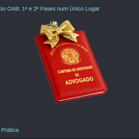
ício OAB: 1ª e 2ª Fases num Único Lugar
 Prática