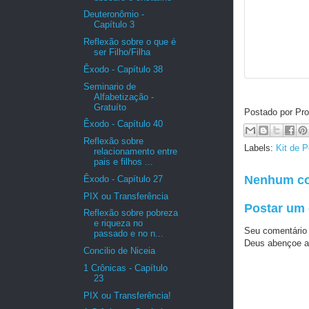
Deuteronômio -
Capítulo 3
Reflexão sobre o que é
ser Filho/Filha
Êxodo - Capítulo 38
Seminario de
Alfabetização -
Gratuíto
Postado por Pro
Êxodo - Capítulo 40
Reflexão sobre
Labels:
Kit de 
relacionamento entre
pais e filhos ...
Nenhum co
Êxodo - Capítulo 27
PIX ou Transferência
Postar um
Reflexão sobre pobreza
e riqueza no
Seu comentário
passado e no n...
Deus abençoe a
Concilio de Niceia
1 Crônicas - Capítulo
23
PIX ou Transferência!