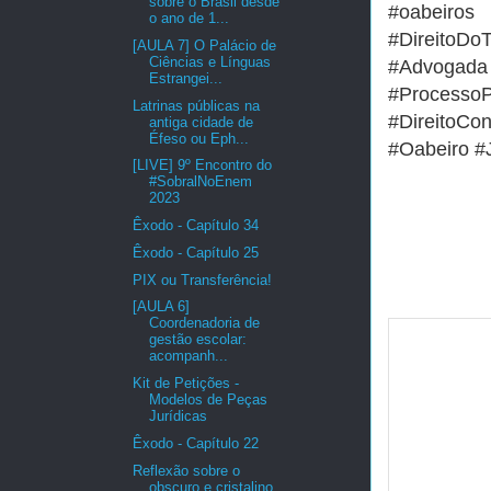
sobre o Brasil desde
#oabeiros
o ano de 1...
#DireitoDo
[AULA 7] O Palácio de
Ciências e Línguas
#Advogad
Estrangei...
#Proces
Latrinas públicas na
#DireitoCo
antiga cidade de
Éfeso ou Eph...
#Oabeiro #
[LIVE] 9º Encontro do
#SobralNoEnem
2023
Êxodo - Capítulo 34
Êxodo - Capítulo 25
PIX ou Transferência!
[AULA 6]
Coordenadoria de
gestão escolar:
acompanh...
Kit de Petições -
Modelos de Peças
Jurídicas
Êxodo - Capítulo 22
Reflexão sobre o
obscuro e cristalino