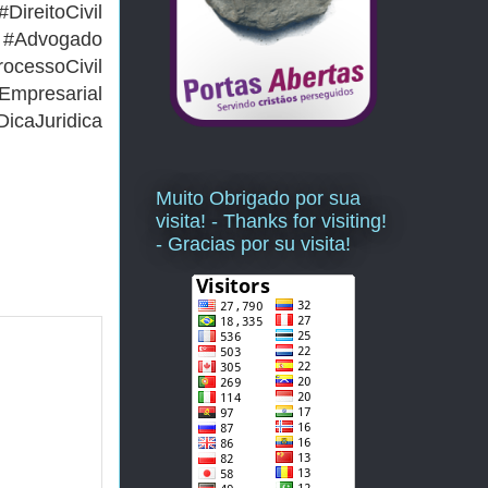
reitoCivil
a #Advogado
essoCivil
resarial
icaJuridica
Muito Obrigado por sua
visita! - Thanks for visiting!
- Gracias por su visita!