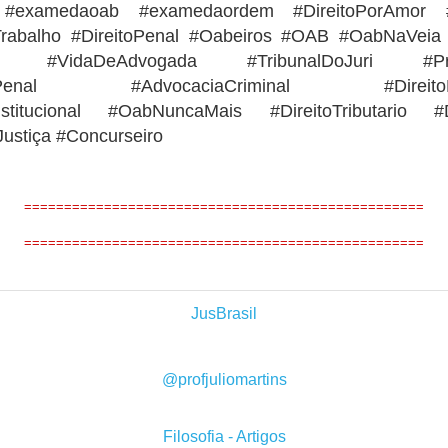
 #examedaoab #examedaordem #DireitoPorAmor #Di
Trabalho #DireitoPenal #Oabeiros #OAB #OabNaVei
a #VidaDeAdvogada #TribunalDoJuri #Proc
soPenal #AdvocaciaCriminal #DireitoEmp
nstitucional #OabNuncaMais #DireitoTributario #D
Justiça #Concurseiro
==================================================
==================================================
JusBrasil
@profjuliomartins
Filosofia - Artigos