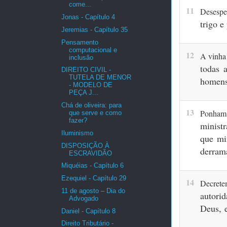
come...
11
Desespe
Jonas - Capítulo 4
trigo e
Jeremias - Capítulo 35
Pensamento
computacional e
12
A vinha
inclusão
todas 
DIREITO CIVIL -
TUTELA DE MENOR
homens
- MODELO DE
PEÇA J...
Chá de oliveira: para
13
Ponham 
que serve e como
fazer?
minist
Iluminismo
que mi
DISPOSIÇÃO À
derra
ESCRAVIDÃO
Miquéias - Capítulo 6
Ezequiel - Capítulo 29
14
Decret
11 de agosto – Dia do
autori
Advogado
Deus,
Daniel - Capítulo 8
Direito Tributário -