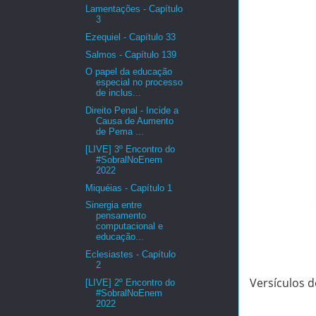
Lamentações - Capítulo
3
Ezequiel - Capítulo 33
Salmos - Capítulo 139
O papel da educação
especial no processo
de inclus...
Direito Penal - Incide a
Causa de Aumento
de Pema ...
[LIVE] 3º Encontro do
#SobralNoEnem
2022
Miquéias - Capítulo 1
Sinergia entre
pensamento
computacional e
educação...
Eclesiastes - Capítulo
2
Versículos de
[LIVE] 2º Encontro do
#SobralNoEnem
2022