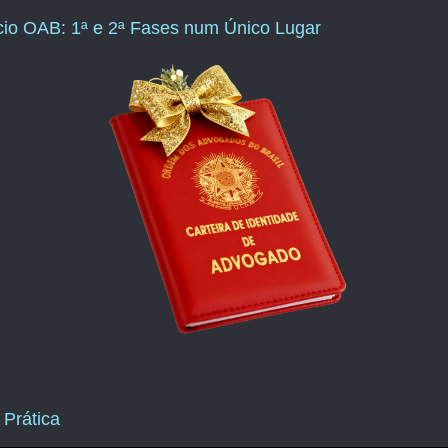
ício OAB: 1ª e 2ª Fases num Único Lugar
 Prática