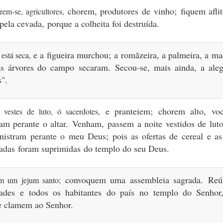
chorem, produtores de vinho;
fiquem afli
rem-se, agricultores,
 pela cevada,
porque a colheita foi destruída.
e a figueira murchou;
a romãzeira, a palmeira, a ma
 está seca,
as árvores do campo
secaram.
Secou-se, mais ainda,
a ale
".
e pranteiem;
chorem alto,
vo
vestes de luto, ó sacerdotes,
ram perante o altar.
Venham,
passem a noite vestidos de lut
nistram
perante o meu Deus;
pois as ofertas de cereal
e as
madas
foram suprimidas
do templo do seu Deus.
convoquem uma assembleia sagrada.
Reú
em um jejum santo;
dades
e todos os habitantes do país
no templo do Senhor
e clamem ao Senhor.