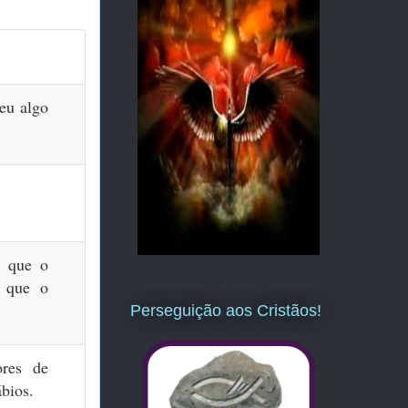
eu algo
o que o
 que o
Perseguição aos Cristãos!
ores de
ábios.