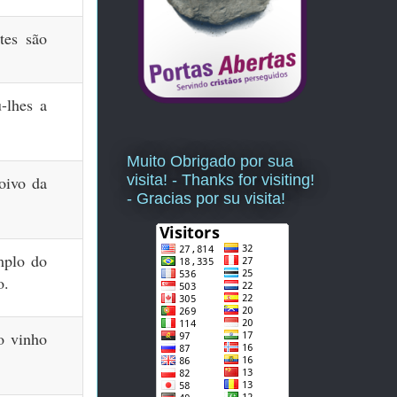
tes são
-lhes a
Muito Obrigado por sua
visita! - Thanks for visiting!
noivo
da
- Gracias por su visita!
mplo do
o.
o vinho