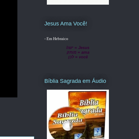
Jesus Ama Você!
- Em Hebraico
lישו = Jesus
מותק = ama
לכן = você
Bíblia Sagrada em Áudio