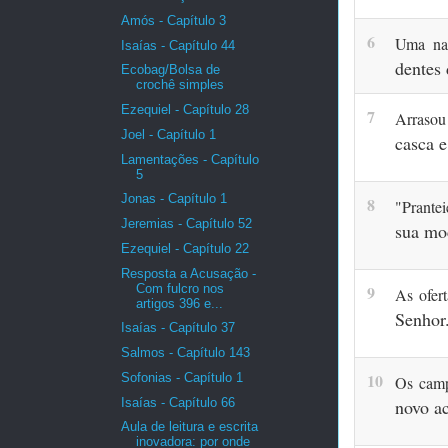
Amós - Capítulo 3
6
Uma na
Isaías - Capítulo 44
dentes
Ecobag/Bolsa de
crochê simples
Ezequiel - Capítulo 28
7
Arrasou
Joel - Capítulo 1
casca 
Lamentações - Capítulo
5
Jonas - Capítulo 1
8
"Prant
Jeremias - Capítulo 52
sua mo
Ezequiel - Capítulo 22
Resposta a Acusação -
Com fulcro nos
9
As ofer
artigos 396 e...
Senhor
Isaías - Capítulo 37
Salmos - Capítulo 143
10
Sofonias - Capítulo 1
Os camp
Isaías - Capítulo 66
novo a
Aula de leitura e escrita
inovadora: por onde