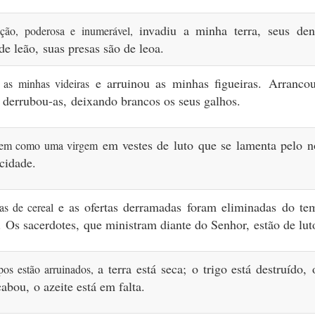
invadiu a minha terra,
seus den
ção, poderosa e inumerável,
 de leão,
suas presas são de leoa.
e arruinou as minhas figueiras.
Arrancou
 as minhas videiras
e derrubou-as,
deixando brancos os seus galhos.
em vestes de luto
que se lamenta pelo 
eiem como uma virgem
cidade.
e as ofertas derramadas
foram eliminadas
do te
tas de cereal
.
Os sacerdotes,
que ministram diante do Senhor,
estão de lut
a terra está seca;
o trigo está destruído,
os estão arruinados,
cabou,
o azeite está em falta.