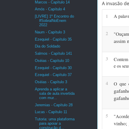
Marcos - Capítulo 14
A invasão d
Amós - Capítulo 4
1
A palavr
[LIVRE] 1º Encontro do
#SobralNoEnem
2022
Naum - Capítulo 3
2
"Ouçam 
Ezequiel - Capítulo 35
assim 
Dia do Soldado
Salmos - Capítulo 141
3
Contem 
Oséias - Capítulo 10
e os seu
Ezequiel - Capítulo 30
Ezequiel - Capítulo 37
Oséias - Capítulo 3
4
O que o
Aprenda a aplicar a
gafanh
sala de aula invertida
gafanh
com mur...
Jeremias - Capítulo 28
Lucas - Capítulo 11
5
"Acord
Tutoria: uma plataforma
vinho;
para apoiar a
construção d...