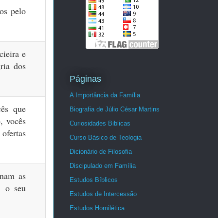
tos pelo
cieira
e
gria dos
Páginas
A Importância da Família
cês que
Biografia de Júlio César Martins
o,
vocês
Curiosidades Biblicas
 ofertas
Curso Básico de Teologia
Dicionário de Filosofia
Discipulado em Família
nam as
Estudos Bíblicos
, o seu
Estudos de Intercessão
Estudos Homilética