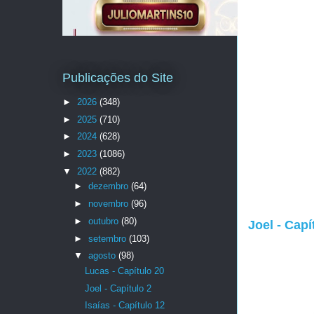
Publicações do Site
►
2026
(348)
►
2025
(710)
►
2024
(628)
►
2023
(1086)
▼
2022
(882)
►
dezembro
(64)
►
novembro
(96)
►
outubro
(80)
Joel - Capí
►
setembro
(103)
▼
agosto
(98)
Lucas - Capítulo 20
Joel - Capítulo 2
Isaías - Capítulo 12