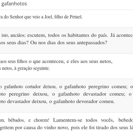
e gafanhotos
a do Senhor que veio a Joel, filho de Petuel.
escutem, todos os habitantes do país.
Já acontec
isto, anciãos;
nos seus dias?
Ou nos dias dos seus antepassados?
o que aconteceu,
e eles aos seus netos,
aos seus filhos
s netos, à geração seguinte.
o gafanhoto peregrino comeu;
 gafanhoto cortador deixou,
oto peregrino deixou,
o gafanhoto devastador comeu;
o
oto devastador deixou,
o gafanhoto devorador comeu.
Lamentem-se todos vocês,
bebed
em, bêbados, e chorem!
gritem por causa do vinho novo,
pois ele foi tirado dos seus l