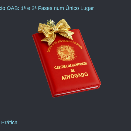
ício OAB: 1ª e 2ª Fases num Único Lugar
 Prática