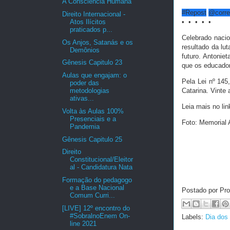
A Consciência Humana
#Repost
@correi
Direito Internacional -
Atos Ilícitos
• • • • •
praticados p...
Celebrado naci
Os Anjos, Satanás e os
resultado da lu
Demônios
futuro. Antoniet
Gênesis Capitulo 23
que os educado
Aulas que engajam: o
Pela Lei nº 145
poder das
metodologias
Catarina. Vinte 
ativas...
Leia mais no li
Volta às Aulas 100%
Presenciais e a
Foto: Memorial 
Pandemia
Gênesis Capitulo 25
Direito
Constitucional/Eleitor
al - Candidatura Nata
Formação do pedagogo
e a Base Nacional
Postado por Pro
Comum Curri...
[LIVE] 12º encontro do
#SobralnoEnem On-
Labels:
Dia dos
line 2021