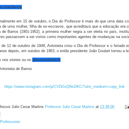
o.braziliense
onalmente em 15 de outubro, o Dia do Professor é mais do que uma data co
ta de uma mulher, filha de ex-escravos, que acreditava que a educação era 
a de Barros (1901-1952), a primeira mulher negra a ser eleita no país, insti
res passassem a ser vistos como importantes agentes de mudanças na soci
, de 12 de outubro de 1948, Antonieta criou o Dia do Professor e o feriado 
anos depois, em outubro de 1963, o então presidente João Goulart tornou a lei
nk nos stories ou no
@euestudantecb
.
Antonieta de Barros
https://www.instagram.com/p/CVDGsQNsDKC/?utm_medium=copy_link
fessor Julio Cesar Martins
Professor Julio Cesar Martins
at
13:38:00
 Professores