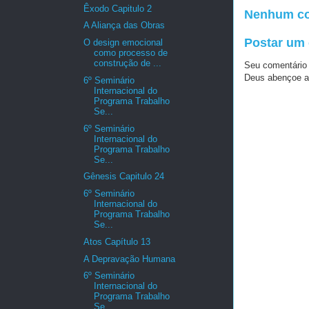
Êxodo Capitulo 2
Nenhum co
A Aliança das Obras
Postar um
O design emocional
como processo de
construção de ...
Seu comentário
Deus abençoe a
6º Seminário
Internacional do
Programa Trabalho
Se...
6º Seminário
Internacional do
Programa Trabalho
Se...
Gênesis Capitulo 24
6º Seminário
Internacional do
Programa Trabalho
Se...
Atos Capítulo 13
A Depravação Humana
6º Seminário
Internacional do
Programa Trabalho
Se...