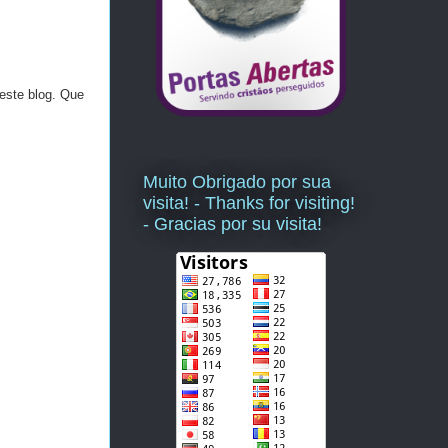
este blog. Que
Muito Obrigado por sua
visita! - Thanks for visiting!
- Gracias por su visita!