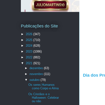
Publicações do Site
►
2026
(347)
►
2025
(710)
►
2024
(628)
►
2023
(1086)
►
2022
(882)
▼
2021
(921)
►
dezembro
(63)
►
novembro
(111)
Dia dos Pr
▼
outubro
(79)
Os seres Humanos
como Corpo e Alma
Os Cristãos e o
Halloween: Celebrar
ou não