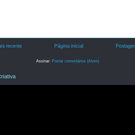
is recente
Página inicial
Postagem
Assinar:
Postar comentários (Atom)
riativa