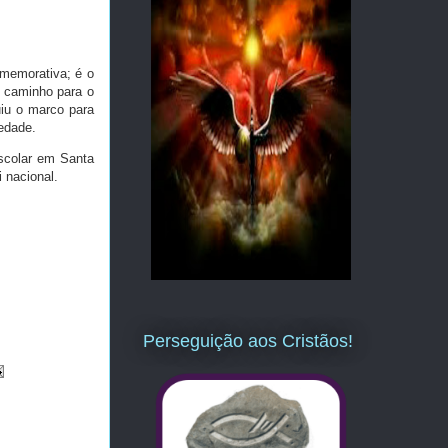
memorativa; é o
o caminho para o
tuiu o marco para
edade.
escolar em Santa
 nacional.
Perseguição aos Cristãos!