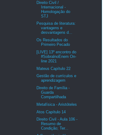
Direito Civil /
Internacional -
Homologação do
STJ
Pesquisa de literatura:
vantagens e
desvantagens d...
Os Resultados do
Primeiro Pecado
[LIVE] 13º encontro do
#SobralnoEnem On-
line 2021
Mateus Capítulo 22
Gestão de currículos e
aprendizagem
Direito de Família -
Guarda
Compartilhada
Metafísica - Aristóteles
Atos Capítulo 14
Direito Civil - Aula 106 -
Resumo de
Condição; Ter...