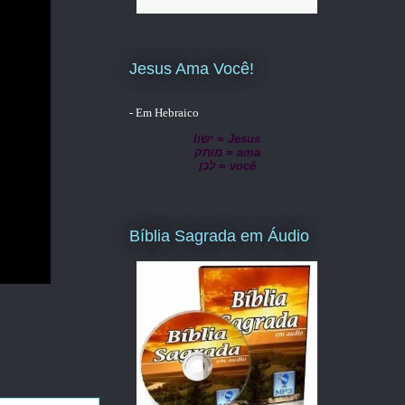
Jesus Ama Você!
- Em Hebraico
lישו = Jesus
מותק = ama
לכן = você
Bíblia Sagrada em Áudio