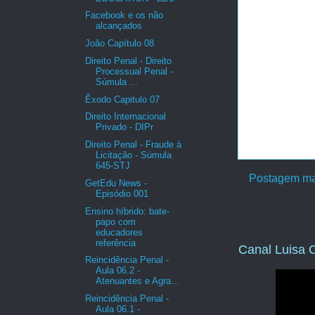
Facebook e os não
alcançados
João Capítulo 08
Direito Penal - Direito
Processual Penal -
Súmula ...
Êxodo Capitulo 07
Direito Internacional
Privado - DIPr
Direito Penal - Fraude à
Licitação - Súmula
645-STJ
Postagem ma
GetEdu News -
Episódio 001
Ensino híbrido: bate-
papo com
educadores
referência
Canal Luisa C
Reincidência Penal -
Aula 06.2 -
Atenuantes e Agra...
Reincidência Penal -
Aula 06.1 -