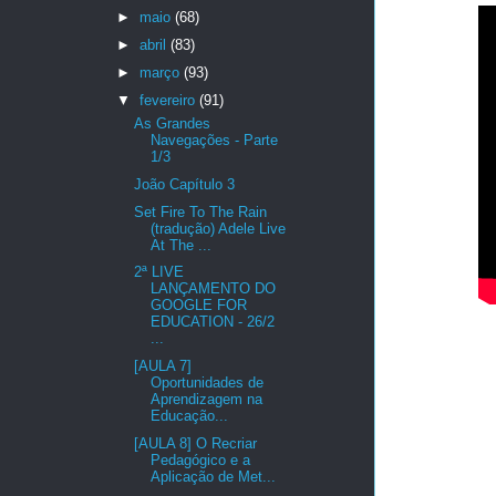
►
maio
(68)
►
abril
(83)
►
março
(93)
▼
fevereiro
(91)
As Grandes
Navegações - Parte
1/3
João Capítulo 3
Set Fire To The Rain
(tradução) Adele Live
At The ...
2ª LIVE
LANÇAMENTO DO
GOOGLE FOR
EDUCATION - 26/2
...
[AULA 7]
Oportunidades de
Aprendizagem na
Educação...
[AULA 8] O Recriar
Pedagógico e a
Aplicação de Met...