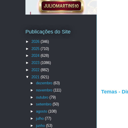
Publicações do Site
►
2026
(346)
►
2025
(710)
►
2024
(628)
►
2023
(1086)
►
2022
(882)
▼
2021
(921)
►
dezembro
(63)
►
novembro
(111)
Temas - Di
►
outubro
(79)
►
setembro
(50)
►
agosto
(108)
►
julho
(77)
►
junho
(53)