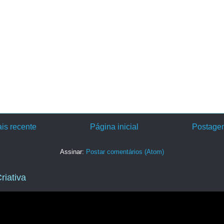
is recente
Página inicial
Postagem
Assinar:
Postar comentários (Atom)
riativa