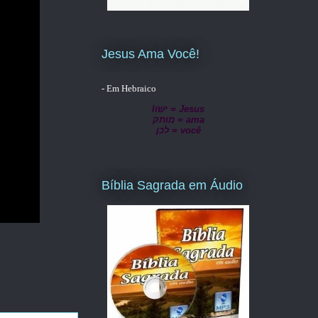
Jesus Ama Você!
- Em Hebraico
lישו = Jesus
מותק = ama
לכן = você
Bíblia Sagrada em Áudio