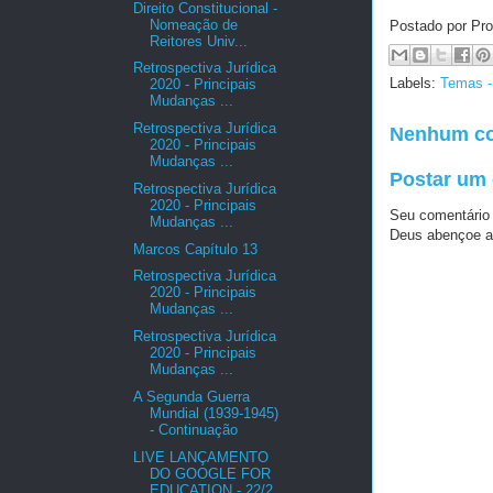
Direito Constitucional -
Nomeação de
Postado por Pro
Reitores Univ...
Retrospectiva Jurídica
Labels:
Temas - 
2020 - Principais
Mudanças ...
Retrospectiva Jurídica
Nenhum co
2020 - Principais
Mudanças ...
Postar um
Retrospectiva Jurídica
2020 - Principais
Seu comentário
Mudanças ...
Deus abençoe a
Marcos Capítulo 13
Retrospectiva Jurídica
2020 - Principais
Mudanças ...
Retrospectiva Jurídica
2020 - Principais
Mudanças ...
A Segunda Guerra
Mundial (1939-1945)
- Continuação
LIVE LANÇAMENTO
DO GOOGLE FOR
EDUCATION - 22/2