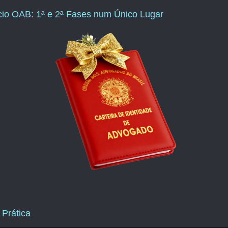
ício OAB: 1ª e 2ª Fases num Único Lugar
 Prática