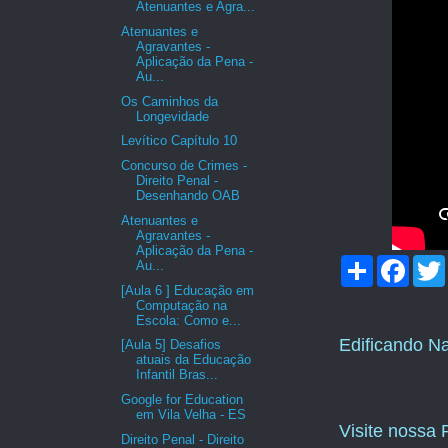
Atenuantes e Agra...
Atenuantes e
Agravantes -
Aplicação da Pena -
Au...
Os Caminhos da
Longevidade
Levítico Capítulo 10
Concurso de Crimes -
Direito Penal -
Desenhando OAB
Atenuantes e
Agravantes -
Aplicação da Pena -
C
F
Au...
o
a
[Aula 6 ] Educação em
m
c
i
Computação na
p
e
Escola: Como e...
a
b
Edificando N
r
o
[Aula 5] Desafios
t
o
atuais da Educação
i
k
Infantil Bras...
l
Google for Education
h
em Vila Velha - ES
a
Visite nossa
r
Direito Penal - Direito