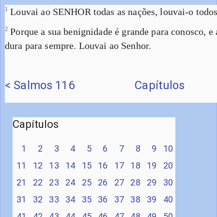
1
Louvai ao SENHOR todas as nações, louvai-o todos
2
Porque a sua benignidade é grande para conosco, e
dura para sempre. Louvai ao Senhor.
< Salmos 116
Capítulos
Capítulos
1
2
3
4
5
6
7
8
9
10
11
12
13
14
15
16
17
18
19
20
21
22
23
24
25
26
27
28
29
30
31
32
33
34
35
36
37
38
39
40
41
42
43
44
45
46
47
48
49
50