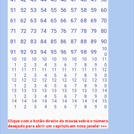
51
52
53
54
55
56
57
58
59
60
61
62
63
64
65
66
67
68
69
70
71
72
73
74
75
76
77
78
79
80
81
82
83
84
85
86
87
88
89
90
10
91
92
93
94
95
96
97
98
99
0
10
10
10
10
10
10
10
10
10
11
1
2
3
4
5
6
7
8
9
0
11
11
11
11
11
11
11
11
11
12
1
2
3
4
5
6
7
8
9
0
12
12
12
12
12
12
12
12
12
13
1
2
3
4
5
6
7
8
9
0
13
13
13
13
13
13
13
13
13
14
1
2
3
4
5
6
7
8
9
0
14
14
14
14
14
14
14
14
14
15
1
2
3
4
5
6
7
8
9
0
Clique com o botão direito do mouse sobre o número
desejado para abrir um capitulo em nova janela! >>>