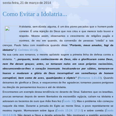
sexta-feira, 21 de março de 2014
Como Evitar a Idolatria...
A
idolatria, sem dúvida alguma, é um dos piores pecados que o homem pode
cometer. É uma rejeição do Deus que nos criou e que merece todo louvor e
respeito. Mesmo assim, observamos o crescimento de religiões pagãs e
ouvimos, de vez em quando, da conversão de pessoas “cristãs” a tais
crenças. Paulo falou com insistência quando disse
“Portanto, meus amados, fugi da
idolatria”
(
1 Coríntios 10:14
).
Na sua carta aos romanos, o mesmo apóstolo sugere a primeira linha de defesa contra a
idolatria.
“...porquanto, tendo conhecimento de Deus, não o glorificaram como Deus,
nem lhe deram graças; antes, se tornaram nulos em seus próprios raciocínios,
obscurecendo-se-lhes o coração insensato. Inculcando-se por sábios, tornaram-se
loucos e mudaram a glória do Deus incorruptível em semelhança de homem
corruptível, bem como de aves, quadrúpedes e répteis”
(
Romanos 1:21-23
). Quando
deixamos de glorificar a Deus, e esquecemos de lhe agradecer, tomamos passos perigosos
na direção de pensamentos loucos e até de idolatria.
Encontramos um exemplo dessa tendência no deserto de Sinai. Sabemos que os israelitas,
poucas semanas depois de serem libertados da escravidão egípcia, caíram na idolatria e
adoraram os bezerros de ouro que Arão lhes fez (
Êxodo 32
). Mas o problema não começou
naquele dia triste. Durante a jornada do Egito ao monte Sinai, o povo repetidamente se
mostrou ingrato. Murmuraram sobre água (
Êxodo 15:24; 17:2-3
) e sobre comida (
Êxodo
16:2-3,8-9
). Não deram a Deus a devida adoração. Não mostraram a gratidão apropriada.