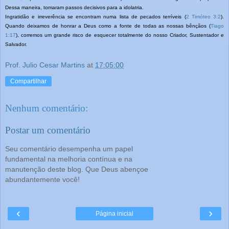
Dessa maneira, tomaram passos decisivos para a idolatria.
Ingratidão e irreverência se encontram numa lista de pecados terríveis (
2 Timóteo 3:2
).
Quando deixamos de honrar a Deus como a fonte de todas as nossas bênçãos (
Tiago
1:17
), corremos um grande risco de esquecer totalmente do nosso Criador, Sustentador e
Salvador.
Prof. Julio Cesar Martins
at
17:05:00
Compartilhar
Nenhum comentário:
Postar um comentário
Seu comentário desempenha um papel
fundamental na melhoria contínua e na
manutenção deste blog. Que Deus abençoe
abundantemente você!
‹
›
Página inicial