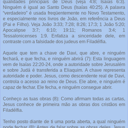
qualidades principais de Deus (veja 4:8; Isaías 6:3).
Ninguém é igual ao Santo Deus (Isaías 40:25). A palavra
“verdadeiro” é usada freqüentemente no Novo Testamento,
e especialmente nos livros de João, em referência a Deus
(Pai e Filho). Veja João 3:33; 7:28; 8:26; 17:3; 1 João 5:20;
Apocalipse 3:7; 6:10; 19:11; Romanos 3:4; 1
Tessalonicenses 1:9. Enfatiza a sinceridade dele, em
contraste com a falsidade dos judeus em Filadélfia.
Aquele que tem a chave de Davi, que abre, e ninguém
fechará, e que fecha, e ninguém abrirá (7): Esta linguagem
vem de Isaías 22:20-24, onde a autoridade sobre Jerusalém
e sobre Judá é transferida a Eliaquim. A chave representa
autoridade e poder. Jesus, como descendente real de Davi,
controla o acesso ao reino de Deus. Ele abre, e ninguém é
capaz de fechar. Ele fecha, e ninguém consegue abrir.
Conheço as tuas obras (8): Como afirmam todas as cartas,
Jesus conhece de primeira mão as obras dos cristãos em
Filadélfia.
Tenho posto diante de ti uma porta aberta, a qual ninguém
pode fechar (8): Antes de falar sobre as obras deles, Jesus