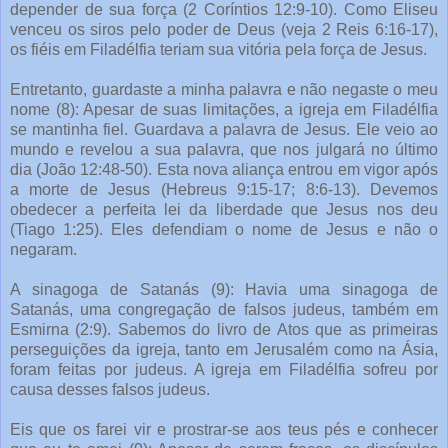
depender de sua força (2 Coríntios 12:9-10). Como Eliseu
venceu os siros pelo poder de Deus (veja 2 Reis 6:16-17),
os fiéis em Filadélfia teriam sua vitória pela força de Jesus.
Entretanto, guardaste a minha palavra e não negaste o meu
nome (8): Apesar de suas limitações, a igreja em Filadélfia
se mantinha fiel. Guardava a palavra de Jesus. Ele veio ao
mundo e revelou a sua palavra, que nos julgará no último
dia (João 12:48-50). Esta nova aliança entrou em vigor após
a morte de Jesus (Hebreus 9:15-17; 8:6-13). Devemos
obedecer a perfeita lei da liberdade que Jesus nos deu
(Tiago 1:25). Eles defendiam o nome de Jesus e não o
negaram.
A sinagoga de Satanás (9): Havia uma sinagoga de
Satanás, uma congregação de falsos judeus, também em
Esmirna (2:9). Sabemos do livro de Atos que as primeiras
perseguições da igreja, tanto em Jerusalém como na Ásia,
foram feitas por judeus. A igreja em Filadélfia sofreu por
causa desses falsos judeus.
Eis que os farei vir e prostrar-se aos teus pés e conhecer