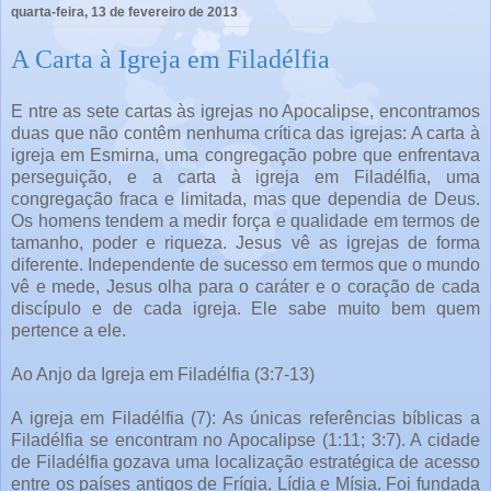
quarta-feira, 13 de fevereiro de 2013
A Carta à Igreja em Filadélfia
E ntre as sete cartas às igrejas no Apocalipse, encontramos
duas que não contêm nenhuma crítica das igrejas: A carta à
igreja em Esmirna, uma congregação pobre que enfrentava
perseguição, e a carta à igreja em Filadélfia, uma
congregação fraca e limitada, mas que dependia de Deus.
Os homens tendem a medir força e qualidade em termos de
tamanho, poder e riqueza. Jesus vê as igrejas de forma
diferente. Independente de sucesso em termos que o mundo
vê e mede, Jesus olha para o caráter e o coração de cada
discípulo e de cada igreja. Ele sabe muito bem quem
pertence a ele.
Ao Anjo da Igreja em Filadélfia (3:7-13)
A igreja em Filadélfia (7): As únicas referências bíblicas a
Filadélfia se encontram no Apocalipse (1:11; 3:7). A cidade
de Filadélfia gozava uma localização estratégica de acesso
entre os países antigos de Frígia, Lídia e Mísia. Foi fundada