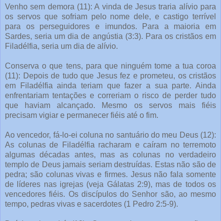
Venho sem demora (11): A vinda de Jesus traria alívio para
os servos que sofriam pelo nome dele, e castigo terrível
para os perseguidores e imundos. Para a maioria em
Sardes, seria um dia de angústia (3:3). Para os cristãos em
Filadélfia, seria um dia de alívio.
Conserva o que tens, para que ninguém tome a tua coroa
(11): Depois de tudo que Jesus fez e prometeu, os cristãos
em Filadélfia ainda teriam que fazer a sua parte. Ainda
enfrentariam tentações e correriam o risco de perder tudo
que haviam alcançado. Mesmo os servos mais fiéis
precisam vigiar e permanecer fiéis até o fim.
Ao vencedor, fá-lo-ei coluna no santuário do meu Deus (12):
As colunas de Filadélfia racharam e caíram no terremoto
algumas décadas antes, mas as colunas no verdadeiro
templo de Deus jamais seriam destruídas. Estas não são de
pedra; são colunas vivas e firmes. Jesus não fala somente
de líderes nas igrejas (veja Gálatas 2:9), mas de todos os
vencedores fiéis. Os discípulos do Senhor são, ao mesmo
tempo, pedras vivas e sacerdotes (1 Pedro 2:5-9).