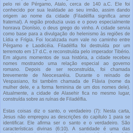
pelo rei de Pérgamo, Atalo, cerca de 140 a.C. Ele foi
conhecido por sua lealdade ao seu irmão, assim dando
origem ao nome da cidade (Filadélfia significa amor
fraternal). A região produzia uvas e o povo especialmente
honrava Dionísio, o deus grego do vinho. A cidade servia
como base para a divulgação do helenismo às regiões de
Lídia e Frígia. Foi localizada num vale no caminho entre
Pérgamo e Laodicéia. Filadélfia foi destruída por um
terremoto em 17 d.C. e reconstruída pelo imperador Tibério.
Em alguns momentos de sua história, a cidade recebeu
nomes mostrando uma relação especial ao governo
romano. Depois de ser reconstruída, foi chamada
brevemente de Neocesaréia. Durante o reinado de
Vespasiano, foi também chamada de Flávia (nome da
mulher dele, e a forma feminina de um dos nomes dele).
Atualmente, a cidade de Alasehir fica no mesmo lugar,
construída sobre as ruínas de Filadélfia.
Estas coisas diz o santo, o verdadeiro (7): Nesta carta,
Jesus não empregou as descrições do capítulo 1 para se
identificar. Ele afirma ser o santo e o verdadeiro. São
características divinas (6:10). A santidade é uma das