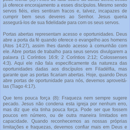
já oferece encorajamento a esses discípulos. Mesmo sendo
servos fiéis, eles sentiram fracos e, talvez, incapazes de
cumprir bem seus deveres ao Senhor. Jesus queria
assegurá-los de sua fidelidade para com os seus servos.
Portas abertas representam acesso e oportunidades. Deus
abre a porta da fé quando oferece o evangelho aos homens
(Atos 14:27), assim lhes dando acesso à comunhão com
ele. Abre portas de trabalho para seus servos divulgarem a
palavra (1 Coríntios 16:9; 2 Coríntios 2:12; Colossenses
4:3). Aqui ele não fala especificamente da natureza das
oportunidades dadas aos discípulos em Filadélfia, mas
garante que as portas ficariam abertas. Hoje, quando Deus
abre portas de oportunidade para nós, devemos aproveitá-
las (Tiago 4:17).
Que tens pouca força (8): Fraqueza nem sempre sugere
pecado. Jesus não condena esta igreja por nenhum erro,
mas diz que ela tinha pouca força. Pode ser que fossem
poucos em número, ou de outra maneira limitados em
capacidade. Quando reconhecemos as nossas próprias
limitações e fraquezas, devemos confiar mais em Deus e