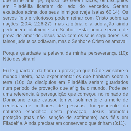
que eu te amei (9): Apesar de serem fracos, os discípulos
em Filadélfia ficariam do lado do vencedor. Seriam
exaltados acima dos seus inimigos (veja Isaías 60:14). Os
servos fiéis e vitoriosos podem reinar com Cristo sobre as
nações (20:4; 2:26-27), mas a glória e a adoração ainda
pertencem totalmente ao Senhor. Esta honra serviria de
prova do amor de Jesus para com os seus seguidores. Os
falsos judeus os odiavam, mas o Senhor e Cristo os amava!
Porque guardaste a palavra da minha perseverança (10):
Não desistiram!
Eu te guardarei da hora da provação que há de vir sobre o
mundo inteiro, para experimentar os que habitam sobre a
terra (10): Os discípulos em Filadélfia seriam guardados
num período de provação que afligiria o mundo. Pode ser
uma referência à perseguição que começou no reinado de
Domiciano e que causou terrível sofrimento e a morte de
centenas de milhares de pessoas. Independente da
natureza específica desta provação, Jesus prometeu
proteção (mas não isenção de sofrimento) aos fiéis em
Filadélfia. Ainda precisariam conservar o que tinham (3:11).