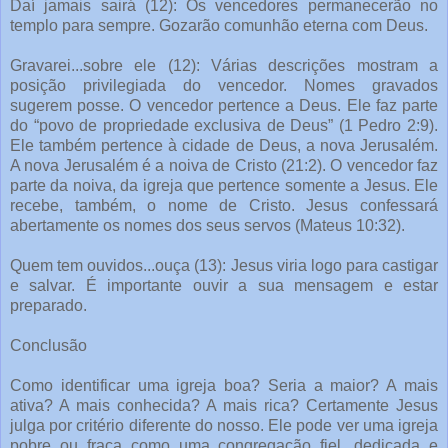
Daí jamais sairá (12): Os vencedores permanecerão no
templo para sempre. Gozarão comunhão eterna com Deus.
Gravarei...sobre ele (12): Várias descrições mostram a
posição privilegiada do vencedor. Nomes gravados
sugerem posse. O vencedor pertence a Deus. Ele faz parte
do “povo de propriedade exclusiva de Deus” (1 Pedro 2:9).
Ele também pertence à cidade de Deus, a nova Jerusalém.
A nova Jerusalém é a noiva de Cristo (21:2). O vencedor faz
parte da noiva, da igreja que pertence somente a Jesus. Ele
recebe, também, o nome de Cristo. Jesus confessará
abertamente os nomes dos seus servos (Mateus 10:32).
Quem tem ouvidos...ouça (13): Jesus viria logo para castigar
e salvar. É importante ouvir a sua mensagem e estar
preparado.
Conclusão
Como identificar uma igreja boa? Seria a maior? A mais
ativa? A mais conhecida? A mais rica? Certamente Jesus
julga por critério diferente do nosso. Ele pode ver uma igreja
pobre ou fraca como uma congregação fiel, dedicada e