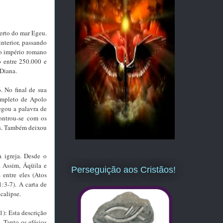
perto do mar Egeu.
nterior, passando
do império romano
o entre 250.000 e
 Diana.
. No final de sua
ompleto de Apolo
egou a palavra de
ontrou-se com os
ios. Também deixou
a igreja. Desde o
. Assim, Áqüila e
Perseguição aos Cristãos!
 entre eles (Atos
:3-7). A carta de
calipse.
1): Esta descrição
. Tanto os efésios