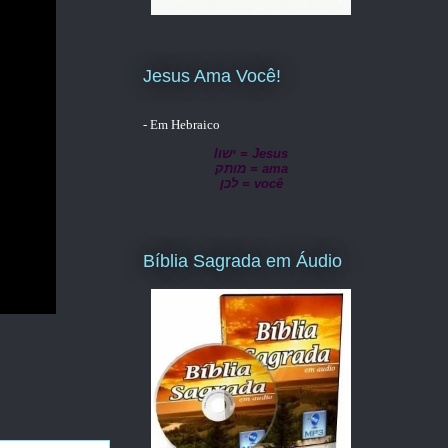
Jesus Ama Você!
- Em Hebraico
lישו = Jesus
מותק = ama
לכן = você
Bíblia Sagrada em Áudio