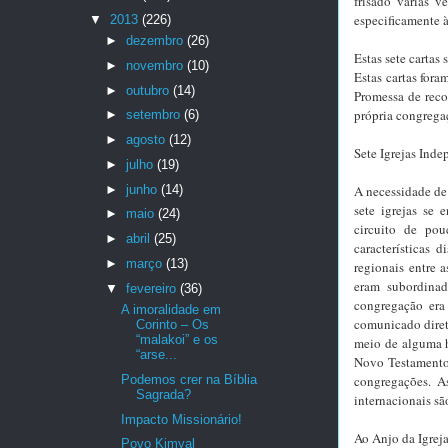
frisado várias v
especificamente 
▼
2013
(226)
►
dezembro
(26)
Estas sete cartas
►
novembro
(10)
Estas cartas for
►
outubro
(14)
Promessa de reco
própria congrega
►
setembro
(6)
►
agosto
(12)
Sete Igrejas Ind
►
julho
(19)
►
junho
(14)
A necessidade de 
sete igrejas se
►
maio
(24)
circuito de pou
►
abril
(25)
características 
►
março
(13)
regionais entre a
eram subordinad
▼
fevereiro
(36)
congregação era
A imoralidade em
comunicado diret
Corinto – Os
“malakoi” e os
meio de alguma h
“arse...
Novo Testamento 
Podemos crer na Bíblia
congregações. As
Sagrada?
internacionais s
Impacto Missionário!
Ao Anjo da Igrej
Povo Kimyal