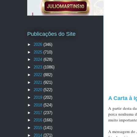
Publicações do Site
►
2026
(346)
►
2025
(710)
►
2024
(628)
►
2023
(1086)
►
2022
(882)
►
2021
(921)
►
2020
(522)
►
2019
(202)
A Carta à 
►
2018
(524)
A partir desta d
►
2017
(237)
perca nenhuma da
muito importante
►
2016
(166)
►
2015
(141)
A mensagem do Ap
►
2014
(371)