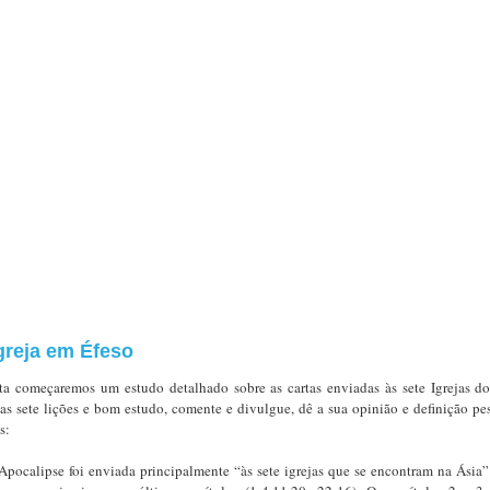
Igreja em Éfeso
ata começaremos um estudo detalhado sobre as cartas enviadas às sete Igrejas d
s sete lições e bom estudo, comente e divulgue, dê a sua opinião e definição pes
s:
ocalipse foi enviada principalmente “às sete igrejas que se encontram na Ásia” (