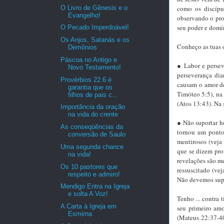
O Livro de Gênesis e o
como os discípu
Evangelho!
observando o proc
seu poder e domí
O Pecado Imperdoável!
Os Anjos, Satanás e os
Conheço as tuas o
Demônios
Páscoa no Antigo e
● Labor e persev
Novo Testamento!
perseverança di
Provérbios 22.6 é
causam o amor de
garantia que os
Timóteo 5:5), na
filhos de pais c...
(Atos 13:43). Na 
Importância da oração
na vida do crente
● Não suportar h
As conseqüências da
tornou um ponto 
conversão de Saulo
mentirosos (veja
Uma segunda chance
que se dizem pro
na vida!
revelações são me
Os 10 pastores que
ressuscitado (vej
respeito e admiro!
Não devemos supo
Mendigo Entra na Igreja
e solta A Voz!
Tenho ... contra
A Carta à Igreja em
seu primeiro am
Esmirna
(Mateus 22:37-40