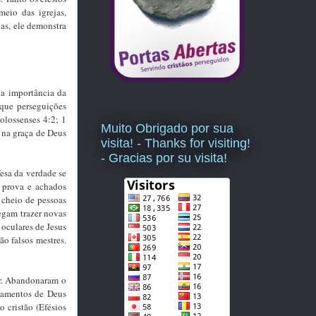
eio das igrejas,
las, ele demonstra
da importância da
que perseguições
olossenses 4:2; 1
Muito Obrigado por sua
 na graça de Deus
visita! - Thanks for visiting!
- Gracias por su visita!
esa da verdade se
à prova e achados
 cheio de pessoas
egam trazer novas
 oculares de Jesus
ão falsos mestres.
or. Abandonaram o
namentos de Deus
 cristão (Efésios