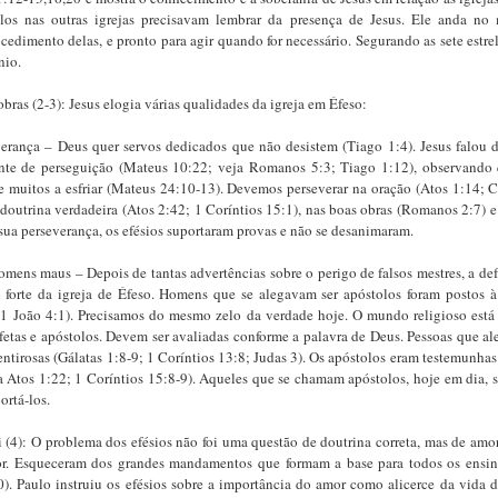
los nas outras igrejas precisavam lembrar da presença de Jesus. Ele anda no m
edimento delas, e pronto para agir quando for necessário. Segurando as sete estre
nio.
bras (2-3): Jesus elogia várias qualidades da igreja em Éfeso:
erança – Deus quer servos dedicados que não desistem (Tiago 1:4). Jesus falou 
ante de perseguição (Mateus 10:22; veja Romanos 5:3; Tiago 1:12), observando 
 muitos a esfriar (Mateus 24:10-13). Devemos perseverar na oração (Atos 1:14; C
 doutrina verdadeira (Atos 2:42; 1 Coríntios 15:1), nas boas obras (Romanos 2:7) e
sua perseverança, os efésios suportaram provas e não se desanimaram.
omens maus – Depois de tantas advertências sobre o perigo de falsos mestres, a def
forte da igreja de Éfeso. Homens que se alegavam ser apóstolos foram postos 
 1 João 4:1). Precisamos do mesmo zelo da verdade hoje. O mundo religioso está
fetas e apóstolos. Devem ser avaliadas conforme a palavra de Deus. Pessoas que al
ntirosas (Gálatas 1:8-9; 1 Coríntios 13:8; Judas 3). Os apóstolos eram testemunhas
a Atos 1:22; 1 Coríntios 15:8-9). Aqueles que se chamam apóstolos, hoje em dia, s
rtá-los.
 ti (4): O problema dos efésios não foi uma questão de doutrina correta, mas de am
or. Esqueceram dos grandes mandamentos que formam a base para todos os ensi
). Paulo instruiu os efésios sobre a importância do amor como alicerce da vida do