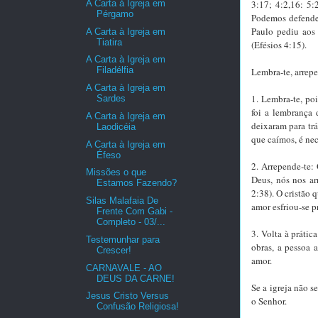
A Carta à Igreja em
3:17; 4:2,16: 5:
Pérgamo
Podemos defender
Paulo pediu aos
A Carta à Igreja em
Tiatira
(Efésios 4:15).
A Carta à Igreja em
Filadélfia
Lembra-te, arrepen
A Carta à Igreja em
1. Lembra-te, po
Sardes
foi a lembrança
A Carta à Igreja em
deixaram para trá
Laodicéia
que caímos, é ne
A Carta à Igreja em
Éfeso
2. Arrepende-te:
Missões o que
Deus, nós nos ar
Estamos Fazendo?
2:38). O cristão 
Silas Malafaia De
amor esfriou-se p
Frente Com Gabi -
Completo - 03/...
3. Volta à prátic
Testemunhar para
obras, a pessoa 
Crescer!
amor.
CARNAVALE - AO
DEUS DA CARNE!
Se a igreja não 
Jesus Cristo Versus
o Senhor.
Confusão Religiosa!