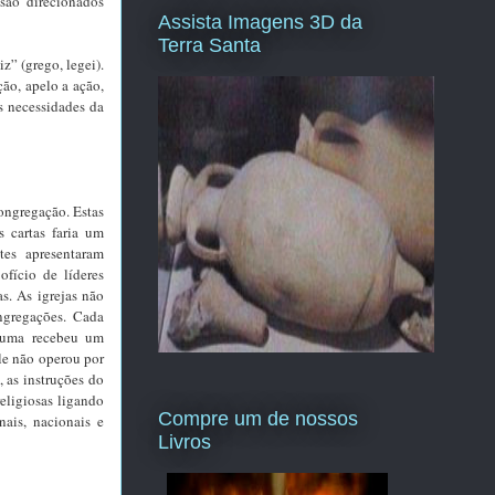
 são direcionados
Assista Imagens 3D da
Terra Santa
z” (grego, legei).
ão, apelo a ação,
s necessidades da
congregação. Estas
 cartas faria um
tes apresentaram
ofício de líderes
as. As igrejas não
ngregações. Cada
a uma recebeu um
le não operou por
 as instruções do
eligiosas ligando
Compre um de nossos
nais, nacionais e
Livros