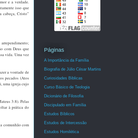
amor e a verdade.
atamente isso que
 cabeça, Cristo”
o arrependimento;
hão com Deus que
Páginas
ossa vida. Uma vez
A Importância da Família
Biografia de Júlio César Martins
azer a vontade de
dos pecados (Atos
Curiosidades Biblicas
i, uma igreja cujo
Curso Básico de Teologia
Dicionário de Filosofia
Mateus 3:8). Pelas
Discipulado em Família
ltar à prática do
Estudos Bíblicos
Estudos de Intercessão
oada comunhão com
Estudos Homilética