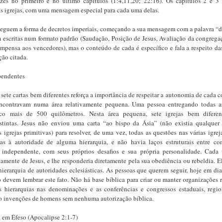
ezes no primeiro e no último capítulos (1:4,11,20; 22:16). Os capítulos 2 e 3
às igrejas, com uma mensagem especial para cada uma delas.
 seguem a forma de decretos imperiais, começando a sua mensagem com a palavra “di
am escritas num formato padrão (Saudação, Posição de Jesus, Avaliação da congregaç
mpensa aos vencedores), mas o conteúdo de cada é específico e fala a respeito da
ção citada.
ependentes
sete cartas bem diferentes reforça a importância de respeitar a autonomia de cada 
 encontravam numa área relativamente pequena. Uma pessoa entregando todas as
co mais de 500 quilômetros. Nesta área pequena, sete igrejas bem diferen
distintas. Jesus não enviou uma carta “ao bispo da Ásia” (não existia qualquer 
s igrejas primitivas) para resolver, de uma vez, todas as questões nas várias igrej
as à autoridade de alguma hierarquia, e não havia laços estruturais entre co
 independente, com seus próprios desafios e sua própria personalidade. Cad
amente de Jesus, e lhe responderia diretamente pela sua obediência ou rebeldia. E
ierarquia de autoridades eclesiásticas. As pessoas que querem seguir, hoje em dia,
devem lembrar este fato. Não há base bíblica para criar ou manter organizações r
 hierarquias nas denominações e as conferências e congressos estaduais, regio
ão invenções de homens sem nenhuma autorização bíblica.
a em Éfeso (Apocalipse 2:1-7)