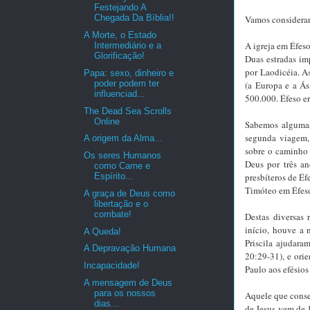
Festejando A
Chegada Da Bíblia!!
Vamos considerar 
A Morte, o Estado
A igreja em Éfeso
Intermediário e a
Glorificação!
Duas estradas im
por Laodicéia. A
Papa: sexo, dinheiro e
poder podem ter
(a Europa e a Ás
influenciad...
500.000. Éfeso e
The Dead Sea Scrolls
Online
Sabemos algumas 
segunda viagem,
A origem da Alma...
sobre o caminho 
Os seres Humanos
Deus por três a
como Carne e
Espírito...
presbíteros de Éf
Timóteo em Éfeso 
A graça de Deus como
libertação e o
combate!
Destas diversas 
início, houve a 
A Queda!
Priscila ajudara
A Depravação Humana
20:29-31), e ori
Incapacidade!
Paulo aos efésios
A mensagem de Deus
para os nossos
Aquele que conser
dias...
de Jesus vem de 1