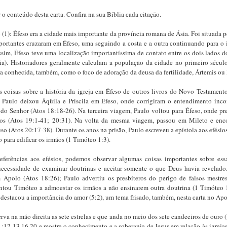
o conteúdo desta carta. Confira na sua Bíblia cada citação.
 (1): Éfeso era a cidade mais importante da província romana de Ásia. Foi situada 
portantes cruzaram em Éfeso, uma seguindo a costa e a outra continuando para o i
ssim, Éfeso teve uma localização importantíssima de contato entre os dois lados 
ia). Historiadores geralmente calculam a população da cidade no primeiro sécul
ra conhecida, também, como o foco de adoração da deusa da fertilidade, Ártemis ou
coisas sobre a história da igreja em Éfeso de outros livros do Novo Testamento
 Paulo deixou Áqüila e Priscila em Éfeso, onde corrigiram o entendimento inc
do Senhor (Atos 18:18-26). Na terceira viagem, Paulo voltou para Éfeso, onde pr
nos (Atos 19:1-41; 20:31). Na volta da mesma viagem, passou em Mileto e enc
eso (Atos 20:17-38). Durante os anos na prisão, Paulo escreveu a epístola aos efés
para edificar os irmãos (1 Timóteo 1:3).
referências aos efésios, podemos observar algumas coisas importantes sobre ess
necessidade de examinar doutrinas e aceitar somente o que Deus havia revelado
m Apolo (Atos 18:26); Paulo advertiu os presbíteros do perigo de falsos mestres
entou Timóteo a admoestar os irmãos a não ensinarem outra doutrina (1 Timóteo 1
 destacou a importância do amor (5:2), um tema frisado, também, nesta carta no Apo
va na mão direita as sete estrelas e que anda no meio dos sete candeeiros de ouro (
:12-13,16,20 e mostra o conhecimento e a soberania de Jesus em relação às igrejas