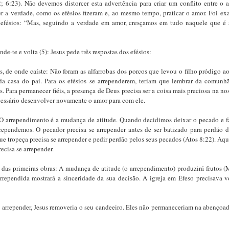
2; 6:23). Não devemos distorcer esta advertência para criar um conflito entre o 
 a verdade, como os efésios fizeram e, ao mesmo tempo, praticar o amor. Foi ex
 efésios: “Mas, seguindo a verdade em amor, cresçamos em tudo naquele que é a
de-te e volta (5): Jesus pede três respostas dos efésios:
is, de onde caíste: Não foram as alfarrobas dos porcos que levou o filho pródigo a
 da casa do pai. Para os efésios se arrependerem, teriam que lembrar da comun
s. Para permanecer fiéis, a presença de Deus precisa ser a coisa mais preciosa na n
cessário desenvolver novamente o amor para com ele.
 O arrependimento é a mudança de atitude. Quando decidimos deixar o pecado e f
rependemos. O pecador precisa se arrepender antes de ser batizado para perdão 
que tropeça precisa se arrepender e pedir perdão pelos seus pecados (Atos 8:22). Aqu
recisa se arrepender.
a das primeiras obras: A mudança de atitude (o arrependimento) produzirá frutos (
arrependida mostrará a sinceridade da sua decisão. A igreja em Éfeso precisava vo
se arrepender, Jesus removeria o seu candeeiro. Eles não permaneceriam na abenç