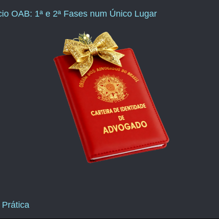
ício OAB: 1ª e 2ª Fases num Único Lugar
 Prática