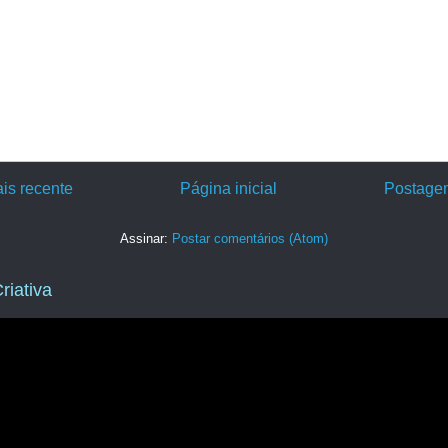
is recente
Página inicial
Postagem
Assinar:
Postar comentários (Atom)
riativa