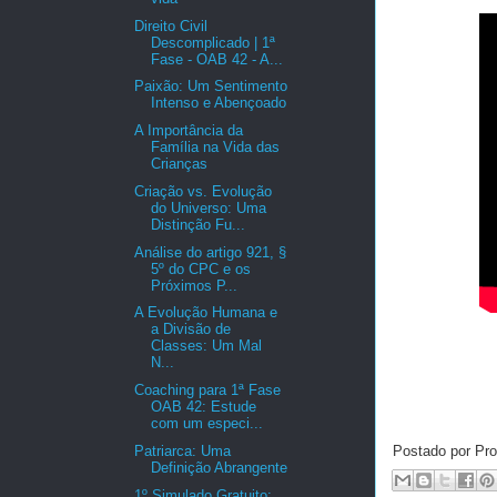
Direito Civil
Descomplicado | 1ª
Fase - OAB 42 - A...
Paixão: Um Sentimento
Intenso e Abençoado
A Importância da
Família na Vida das
Crianças
Criação vs. Evolução
do Universo: Uma
Distinção Fu...
Análise do artigo 921, §
5º do CPC e os
Próximos P...
A Evolução Humana e
a Divisão de
Classes: Um Mal
N...
Coaching para 1ª Fase
OAB 42: Estude
com um especi...
Patriarca: Uma
Postado por Pro
Definição Abrangente
1º Simulado Gratuito: