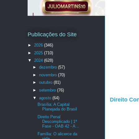
Publicações do Site
►
2026
(346)
►
2025
(710)
▼
2024
(628)
►
dezembro
(57)
►
novembro
(70)
►
outubro
(81)
►
setembro
(76)
▼
agosto
(64)
Direito Con
Brasília: A Capital
Planejada do Brasil
Direito Penal
Descomplicado | 1ª
Fase - OAB 42 - A...
Família: O alicerce da
vida