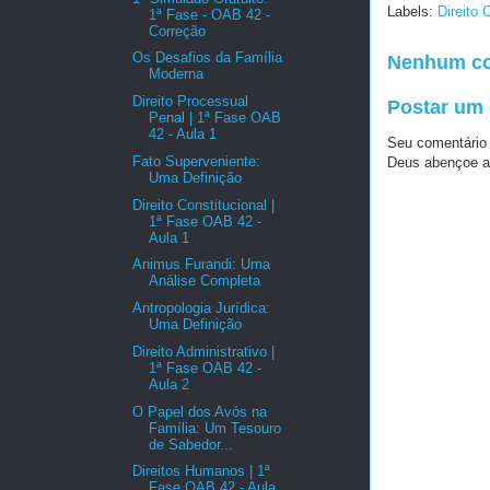
Labels:
Direito 
1ª Fase - OAB 42 -
Correção
Os Desafios da Família
Nenhum co
Moderna
Direito Processual
Postar um
Penal | 1ª Fase OAB
42 - Aula 1
Seu comentário
Fato Superveniente:
Deus abençoe a
Uma Definição
Direito Constitucional |
1ª Fase OAB 42 -
Aula 1
Animus Furandi: Uma
Análise Completa
Antropologia Jurídica:
Uma Definição
Direito Administrativo |
1ª Fase OAB 42 -
Aula 2
O Papel dos Avós na
Família: Um Tesouro
de Sabedor...
Direitos Humanos | 1ª
Fase OAB 42 - Aula