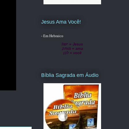
Jesus Ama Você!
- Em Hebraico
lישו = Jesus
מותק = ama
לכן = você
Bíblia Sagrada em Áudio