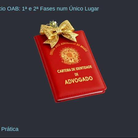
ício OAB: 1ª e 2ª Fases num Único Lugar
 Prática