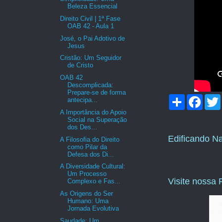
Beleza Essencial
Direito Civil | 1ª Fase
OAB 42 - Aula 1
José, o Pai Adotivo de
Jesus
Cristão: Um Seguidor
de Cristo
OAB 42
Descomplicada:
Prepare-se de forma
C
F
antecipa...
o
a
A Importância do Apoio
m
c
i
Social na Superação
p
e
dos Des...
a
b
Edificando N
r
o
A Filosofia do Direito
t
o
como Pilar da
i
k
Defesa dos Di...
l
A Diversidade Cultural:
h
Um Processo
a
Visite nossa
Complexo e Fas...
r
As Origens do Ser
Humano: Uma
Jornada Evolutiva
Saudade: Um