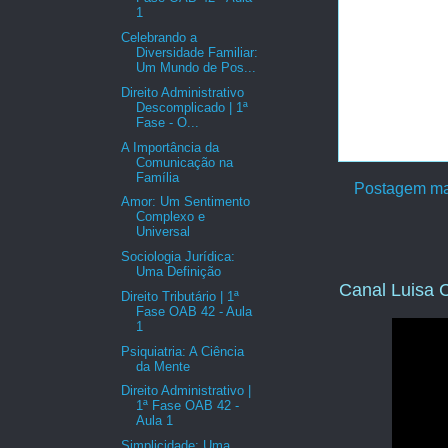
1
Celebrando a
Diversidade Familiar:
Um Mundo de Pos...
Direito Administrativo
Descomplicado | 1ª
Fase - O...
A Importância da
Comunicação na
Família
Postagem ma
Amor: Um Sentimento
Complexo e
Universal
Sociologia Jurídica:
Uma Definição
Canal Luisa C
Direito Tributário | 1ª
Fase OAB 42 - Aula
1
Psiquiatria: A Ciência
da Mente
Direito Administrativo |
1ª Fase OAB 42 -
Aula 1
Simplicidade: Uma