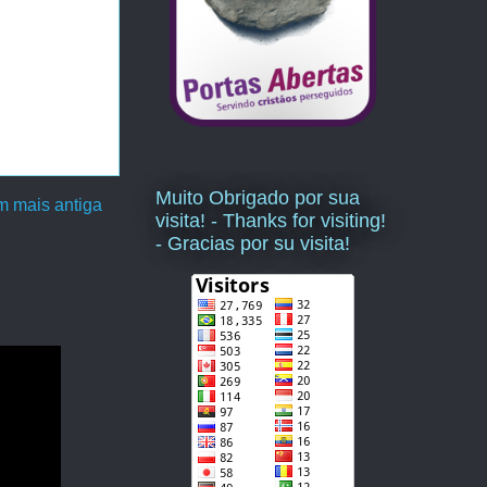
Muito Obrigado por sua
 mais antiga
visita! - Thanks for visiting!
- Gracias por su visita!