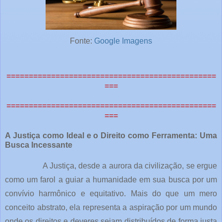
Fonte:
Google Imagens
===============================================
===
===============================================
===
A Justiça como Ideal e o Direito como Ferramenta: Uma
Busca Incessante
A Justiça, desde a aurora da civilização, se ergue
como um farol a guiar a humanidade em sua busca por um
convívio harmônico e equitativo. Mais do que um mero
conceito abstrato, ela representa a aspiração por um mundo
onde os direitos e deveres sejam distribuídos de forma justa