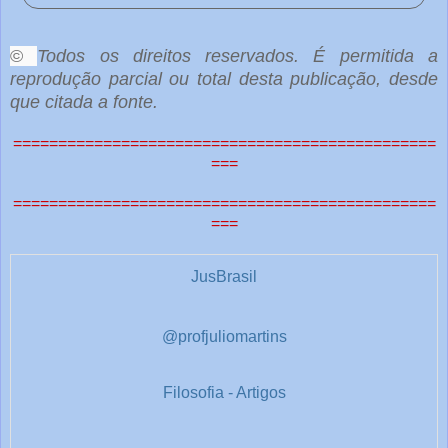
o
©
Todos os direitos reservados. É permitida a
c
reprodução parcial ou total desta publicação, desde
ê
que citada a fonte.
e
===============================================
===
o
===============================================
u
===
t
r
a
JusBrasil
s
1
@profjuliomartins
Filosofia - Artigos