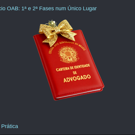
ício OAB: 1ª e 2ª Fases num Único Lugar
 Prática