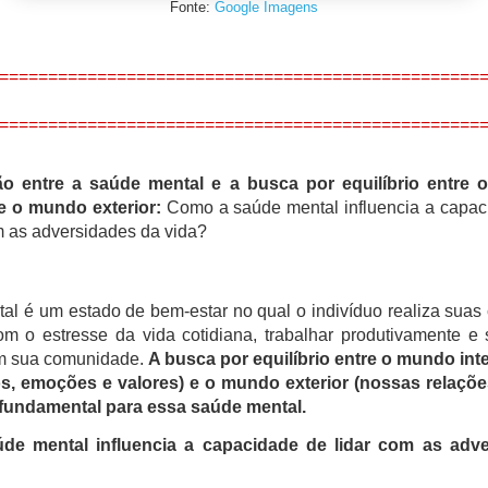
Fonte:
Google Imagens
=================================================
=================================================
ão entre a saúde mental e a busca por equilíbrio entre
 e o mundo exterior:
Como a saúde mental influencia a capac
m as adversidades da vida?
al é um estado de bem-estar no qual o indivíduo realiza suas
om o estresse da vida cotidiana, trabalhar produtivamente e
om sua comunidade.
A busca por equilíbrio entre o mundo int
, emoções e valores) e o mundo exterior (nossas relações
 fundamental para essa saúde mental.
e mental influencia a capacidade de lidar com as adv