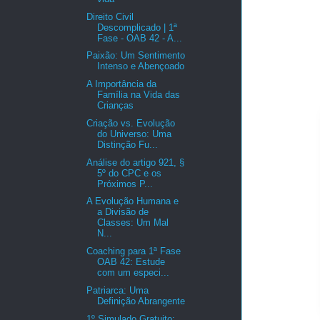
Direito Civil
Descomplicado | 1ª
Fase - OAB 42 - A...
Paixão: Um Sentimento
Intenso e Abençoado
A Importância da
Família na Vida das
Crianças
Criação vs. Evolução
do Universo: Uma
Distinção Fu...
Análise do artigo 921, §
5º do CPC e os
Próximos P...
A Evolução Humana e
a Divisão de
Classes: Um Mal
N...
Coaching para 1ª Fase
OAB 42: Estude
com um especi...
Patriarca: Uma
Definição Abrangente
1º Simulado Gratuito: