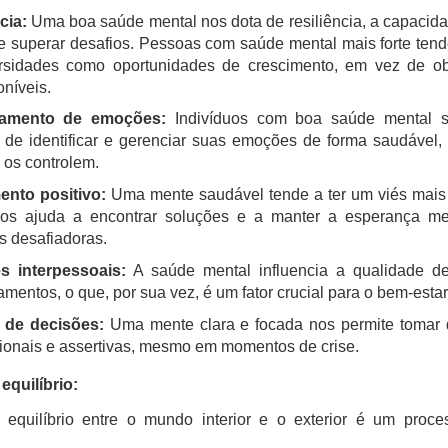
cia:
Uma boa saúde mental nos dota de resiliência, a capacid
e superar desafios. Pessoas com saúde mental mais forte ten
rsidades como oportunidades de crescimento, em vez de ob
oníveis.
iamento de emoções:
Indivíduos com boa saúde mental 
de identificar e gerenciar suas emoções de forma saudável,
 os controlem.
nto positivo:
Uma mente saudável tende a ter um viés mais 
os ajuda a encontrar soluções e a manter a esperança 
s desafiadoras.
s interpessoais:
A saúde mental influencia a qualidade d
amentos, o que, por sua vez, é um fator crucial para o bem-estar
de decisões:
Uma mente clara e focada nos permite tomar 
ionais e assertivas, mesmo em momentos de crise.
equilíbrio:
equilíbrio entre o mundo interior e o exterior é um proce