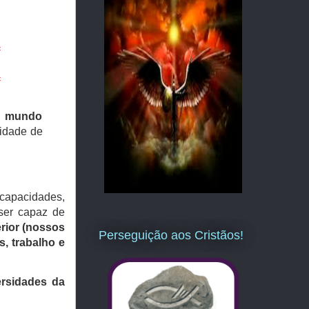
=
=
 o mundo
idade de
 capacidades,
 ser capaz de
erior (nossos
Perseguição aos Cristãos!
, trabalho e
ersidades da