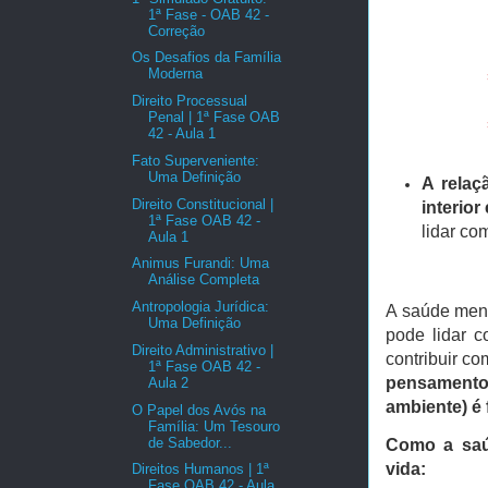
1ª Fase - OAB 42 -
Correção
Os Desafios da Família
Moderna
Direito Processual
Penal | 1ª Fase OAB
42 - Aula 1
Fato Superveniente:
Uma Definição
A relaç
Direito Constitucional |
interior
1ª Fase OAB 42 -
lidar co
Aula 1
Animus Furandi: Uma
Análise Completa
Antropologia Jurídica:
A saúde ment
Uma Definição
pode lidar c
Direito Administrativo |
contribuir c
1ª Fase OAB 42 -
pensamentos
Aula 2
ambiente) é
O Papel dos Avós na
Família: Um Tesouro
de Sabedor...
Como a saúd
vida:
Direitos Humanos | 1ª
Fase OAB 42 - Aula