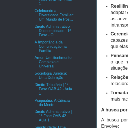
1
Resiliên
Celebrando a
adaptar 
Diversidade Familiar:
as adve
Um Mundo de Pos...
intransp
Direito Administrativo
Descomplicado | 1ª
Gerenc
Fase - O...
capazes 
A Importância da
que elas
Comunicação na
Família
Pensame
Amor: Um Sentimento
o que n
Complexo e
Universal
situaçõe
Sociologia Jurídica:
Relaçõe
Uma Definição
relacion
Direito Tributário | 1ª
Fase OAB 42 - Aula
Tomada 
1
mais rac
Psiquiatria: A Ciência
da Mente
A busca por 
Direito Administrativo |
1ª Fase OAB 42 -
A busca por 
Aula 1
Envolve:
Simplicidade: Uma