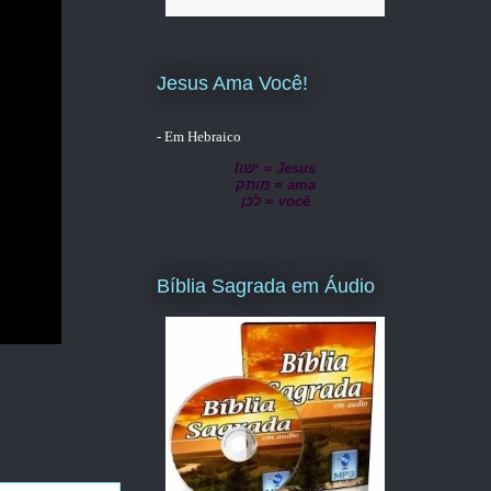
Jesus Ama Você!
- Em Hebraico
lישו = Jesus
מותק = ama
לכן = você
Bíblia Sagrada em Áudio