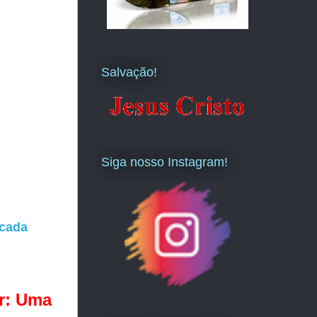
Salvação!
Siga nosso Instagram!
icada
or: Uma