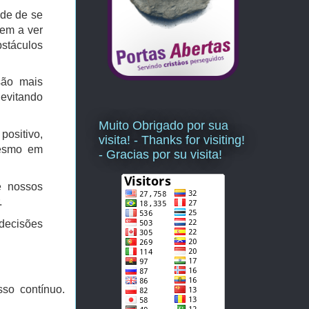
ade de se
dem a ver
stáculos
são mais
 evitando
Muito Obrigado por sua
positivo,
visita! - Thanks for visiting!
mesmo em
- Gracias por su visita!
e nossos
.
decisões
sso contínuo.