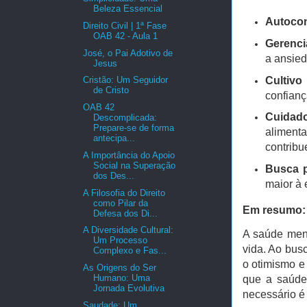
Beleza Essencial
Autoco
Direito Civil | 1ª Fase
OAB 42 - Aula 1
Gerenci
José, o Pai Adotivo de
a ansied
Jesus
Cultivo
Cristão: Um Seguidor
de Cristo
confianç
OAB 42
Cuidado
Descomplicada:
Prepare-se de forma
alimenta
antecipa...
contribu
A Importância do Apoio
Social na Superação
Busca p
dos Des...
maior à 
A Filosofia do Direito
como Pilar da
Em resumo:
Defesa dos Di...
A Diversidade Cultural:
A saúde ment
Um Processo
vida. Ao busc
Complexo e Fas...
o otimismo e
As Origens do Ser
Humano: Uma
que a saúde
Jornada Evolutiva
necessário é 
Saudade: Um