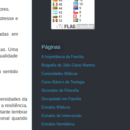
ores.
stresse e
eadas em
Páginas
adas. Uma
qualidade
A Importância da Família
Biografia de Júlio César Martins
 sentido
Curiosidades Biblicas
Curso Básico de Teologia
Dicionário de Filosofia
Discipulado em Família
versidades da
a resiliência,
Estudos Bíblicos
tante lembrar
Estudos de Intercessão
ional quando
Estudos Homilética