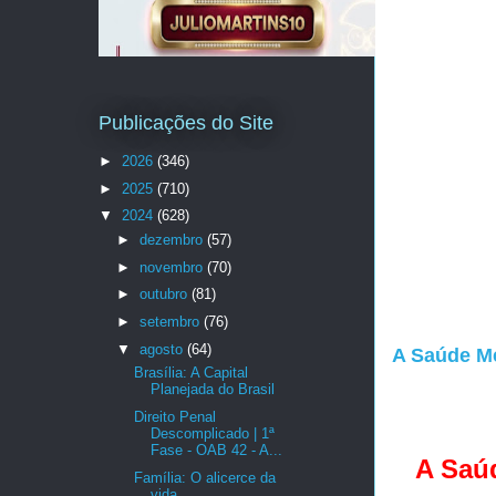
Publicações do Site
►
2026
(346)
►
2025
(710)
▼
2024
(628)
►
dezembro
(57)
►
novembro
(70)
►
outubro
(81)
►
setembro
(76)
▼
agosto
(64)
A Saúde Me
Brasília: A Capital
Planejada do Brasil
Direito Penal
Descomplicado | 1ª
Fase - OAB 42 - A...
A Saúd
Família: O alicerce da
vida