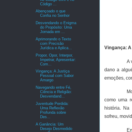
Código ...
Abençoado o que
Confia no Senhor
Desvendando o Enigma
do Propósito: Uma
Jornada em ...
Aprimorando o Texto
com Precisão
Vingança: A
Jurídica e Aplica...
Propor, Opor, Interpor,
Impetrar, Apresentar:
A 
Com...
dano a algu
Vingança: A Justiça
Pessoal com Sabor
emoções, como
Amargo
Navegando entre Fé,
Mo
Ciência e Religião:
Desvendand...
como uma res
Juventude Perdida:
história. Na
Uma Reflexão
Profunda sobre
sofreu, movi
Des...
A Ganância: Um
Desejo Desmedido
Em