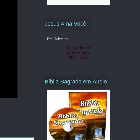
Jesus Ama Você!
- Em Hebraico
lישו = Jesus
מותק = ama
לכן = você
Bíblia Sagrada em Áudio