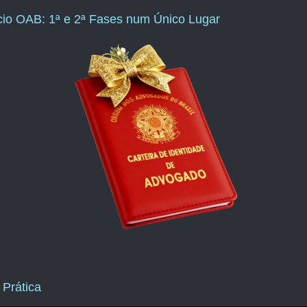
ício OAB: 1ª e 2ª Fases num Único Lugar
 Prática