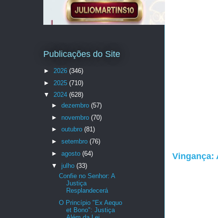
Publicações do Site
►
2026
(346)
►
2025
(710)
▼
2024
(628)
►
dezembro
(57)
►
novembro
(70)
►
outubro
(81)
►
setembro
(76)
►
agosto
(64)
Vingança: 
▼
julho
(33)
Confie no Senhor: A
Justiça
Resplandecerá
O Princípio "Ex Aequo
et Bono": Justiça
Além da Lei