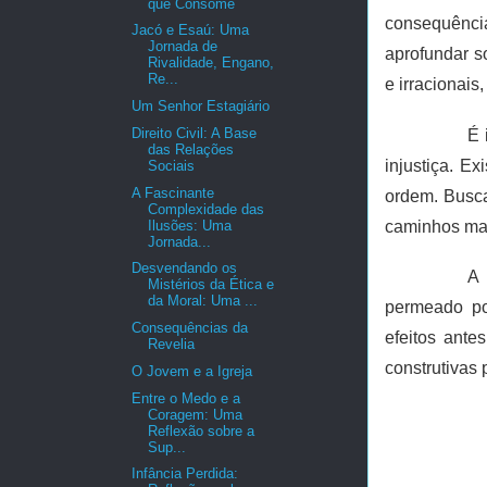
que Consome
consequência
Jacó e Esaú: Uma
Jornada de
aprofundar s
Rivalidade, Engano,
Re...
e irracionais
Um Senhor Estagiário
Direito Civil: A Base
É 
das Relações
injustiça. E
Sociais
A Fascinante
ordem. Busca
Complexidade das
Ilusões: Uma
caminhos mai
Jornada...
Desvendando os
A 
Mistérios da Ética e
da Moral: Uma ...
permeado po
Consequências da
efeitos ante
Revelia
construtivas 
O Jovem e a Igreja
Entre o Medo e a
Coragem: Uma
Reflexão sobre a
Sup...
Infância Perdida: