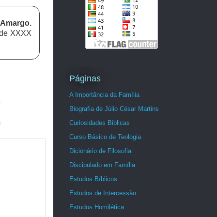
 Amargo
.
X de XXXX
Páginas
A Importância da Família
=
Biografia de Júlio César Martins
Curiosidades Biblicas
=
Curso Básico de Teologia
Dicionário de Filosofia
Discipulado em Família
Estudos Bíblicos
Estudos de Intercessão
Estudos Homilética