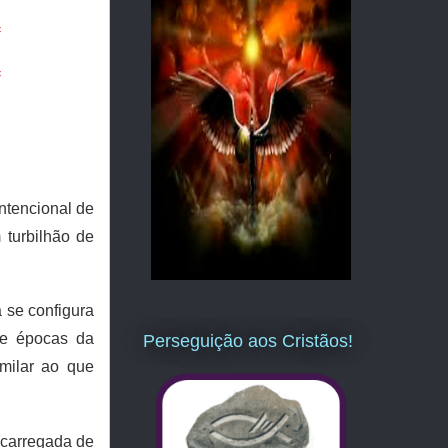
=
=
ntencional de
turbilhão de
a se configura
s e épocas da
Perseguição aos Cristãos!
imilar ao que
 carregada de