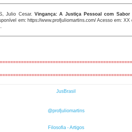
, Julio Cesar.
Vingança: A Justiça Pessoal com Sabor
sponível em:
https://www.profjuliomartins.com/ Acesso em: X
.
=================================================
=================================================
JusBrasil
@profjuliomartins
Filosofia - Artigos