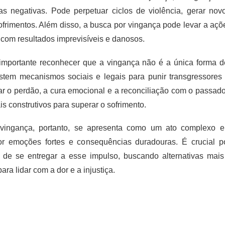
s negativas. Pode perpetuar ciclos de violência, gerar novo
ofrimentos. Além disso, a busca por vingança pode levar a açõ
, com resultados imprevisíveis e danosos.
importante reconhecer que a vingança não é a única forma d
xistem mecanismos sociais e legais para punir transgressores 
r o perdão, a cura emocional e a reconciliação com o passa
s construtivos para superar o sofrimento.
vingança, portanto, se apresenta como um ato complexo e 
r emoções fortes e consequências duradouras. É crucial p
s de se entregar a esse impulso, buscando alternativas mai
para lidar com a dor e a injustiça.