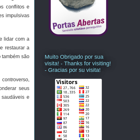
s conflitos e
es impulsivas
e lidar com a
e restaurar a
do também são
Muito Obrigado por sua
visita! - Thanks for visiting!
- Gracias por su visita!
controverso,
onderar seus
s saudáveis e