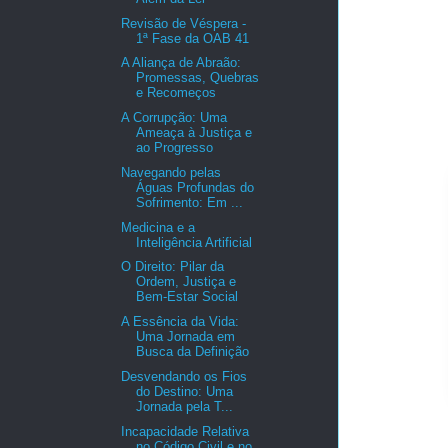
Revisão de Véspera -
1ª Fase da OAB 41
A Aliança de Abraão:
Promessas, Quebras
e Recomeços
A Corrupção: Uma
Ameaça à Justiça e
ao Progresso
Navegando pelas
Águas Profundas do
Sofrimento: Em ...
Medicina e a
Inteligência Artificial
O Direito: Pilar da
Ordem, Justiça e
Bem-Estar Social
A Essência da Vida:
Uma Jornada em
Busca da Definição
Desvendando os Fios
do Destino: Uma
Jornada pela T...
Incapacidade Relativa
no Código Civil e no