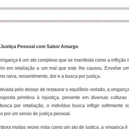
=================================================
=================================================
 Justiça Pessoal com Sabor Amargo
vingança é um ato complexo que se manifesta como a inflição i
ém em retaliação a um mal que este lhe causou. Envolve um 
 raiva, ressentimento, dor e a busca por justiça.
tivada pelo desejo de restaurar o equilíbrio violado, a vinganç
posta primitiva à injustiça, presente em diversas cultura
 busca por retaliação, o indivíduo busca infligir sofrimento s
do por um senso de justiça pessoal.
bora muitas vezes vista como um ato de justiça, a vingança é