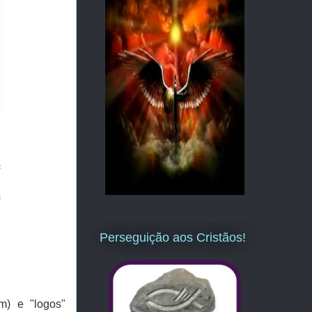
=
=
Perseguição aos Cristãos!
im) e "logos"