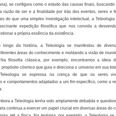
avra), se configura como o estudo das causas finais, buscand
 a razão de ser e a finalidade por trás dos eventos, seres e
ais do que uma simples investigação intelectual, a Teleologia
scinante expedição filosófica que nos convida a desvenda
stionar a própria essência da existência.
 longo da história, a Teleologia se manifestou de divers
ferentes áreas do conhecimento e moldando a visão de mund
. Na filosofia clássica, por exemplo, encontramos a ideia 
 propósito cósmico que guia e direciona o universo em sua tot
a Teleologia se expressa na crença de que os seres vi
cas e comportamentos adaptados a um fim específico, como a r
a.
bora a Teleologia tenha sido amplamente debatida e questio
 ela continua a exercer um papel crucial em diversas áreas do 
ogia até a física. Na teologia, por exemplo, a Teleologia se