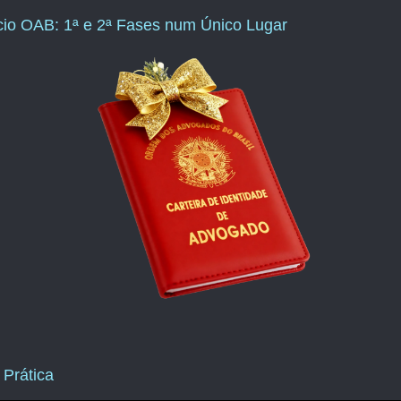
ício OAB: 1ª e 2ª Fases num Único Lugar
 Prática