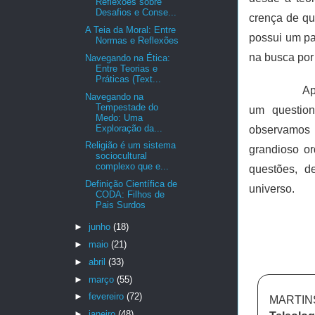
Reflexões sobre
Desafios e Conse...
crença de qu
A Teia da Moral: Entre
possui um pa
Normas e Reflexões
na busca por 
Navegando na Ética:
Entre Teorias e
Práticas (Text...
Ap
Navegando na
Tempestade do
um question
Medo: Uma
Exploração da...
observamos 
Religião é um sistema
grandioso or
sociocultural
complexo que e...
questões, d
Definição Científica de
universo.
CODA: Filhos de
Pais Surdos
►
junho
(18)
►
maio
(21)
►
abril
(33)
►
março
(55)
►
fevereiro
(72)
MARTINS
►
janeiro
(48)