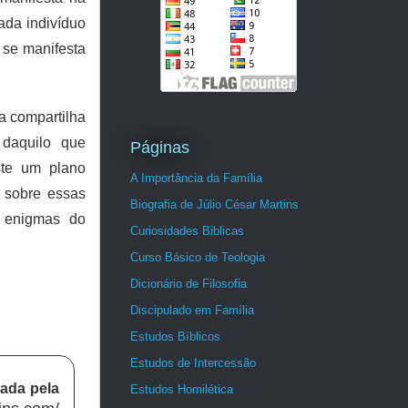
ada indivíduo
 se manifesta
a compartilha
 daquilo que
Páginas
ste um plano
A Importância da Família
r sobre essas
Biografia de Júlio César Martins
s enigmas do
Curiosidades Biblicas
Curso Básico de Teologia
Dicionário de Filosofia
Discipulado em Família
Estudos Bíblicos
Estudos de Intercessão
ada pela
Estudos Homilética