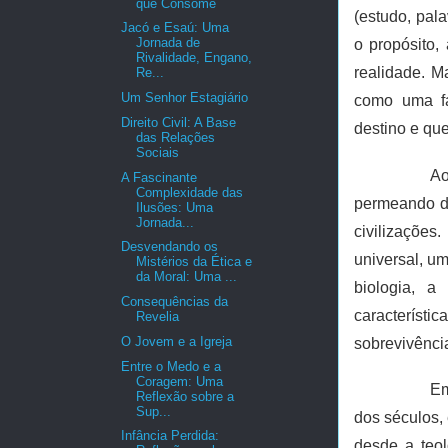
que Consome
(estudo, pal
Jacó e Esaú: Uma
Jornada de
o propósito,
Rivalidade, Engano,
realidade. M
Re...
Um Senhor Estagiário
como uma fa
Direito Civil: A Base
destino e que
das Relações
Sociais
Ao
A Fascinante
Complexidade das
permeando di
Ilusões: Uma
Jornada...
civilizações
Desvendando os
universal, um
Mistérios da Ética e
da Moral: Uma ...
biologia, 
Consequências da
característi
Revelia
O Jovem e a Igreja
sobrevivênci
Entre o Medo e a
Coragem: Uma
Em
Reflexão sobre a
Sup...
dos séculos,
Infância Perdida:
desde a teol