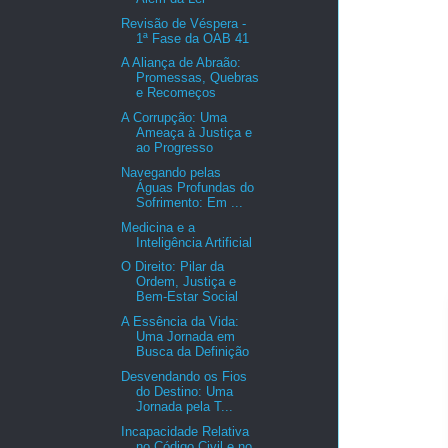
Revisão de Véspera -
1ª Fase da OAB 41
A Aliança de Abraão:
Promessas, Quebras
e Recomeços
A Corrupção: Uma
Ameaça à Justiça e
ao Progresso
Navegando pelas
Águas Profundas do
Sofrimento: Em ...
Medicina e a
Inteligência Artificial
O Direito: Pilar da
Ordem, Justiça e
Bem-Estar Social
A Essência da Vida:
Uma Jornada em
Busca da Definição
Desvendando os Fios
do Destino: Uma
Jornada pela T...
Incapacidade Relativa
no Código Civil e no