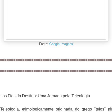
Fonte:
Google Imagens
=================================================
=================================================
os Fios do Destino: Uma Jornada pela Teleologia
Teleologia, etimologicamente originada do grego "telos" (f