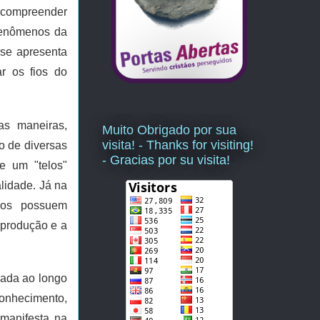
o compreender
 fenômenos da
 se apresenta
r os fios do
as maneiras,
Muito Obrigado por sua
visita! - Thanks for visiting!
o de diversas
- Gracias por su visita!
de um "telos"
alidade. Já na
vos possuem
eprodução e a
nada ao longo
conhecimento,
 manifesta na