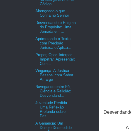
Código ...
Abençoado o que
Confia no Senhor
Desvendando o Enigma
do Propósito: Uma
Jornada em ...
Aprimorando o Texto
com Precisão
Jurídica e Aplica...
Propor, Opor, Interpor,
Impetrar, Apresentar:
Com...
Vingança: A Justiça
Pessoal com Sabor
Amargo
Navegando entre Fé,
Ciência e Religião:
Desvendand...
Juventude Perdida:
Uma Reflexão
Profunda sobre
Desvendando 
Des...
A Ganância: Um
A 
Desejo Desmedido