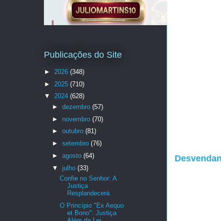
Publicações do Site
►
2026
(348)
►
2025
(710)
▼
2024
(628)
►
dezembro
(57)
►
novembro
(70)
►
outubro
(81)
►
setembro
(76)
►
agosto
(64)
Desvendand
▼
julho
(33)
Confie no Senhor: A
Justiça
Resplandecerá
O Princípio "Ex Aequo
et Bono": Justiça
Além da Lei