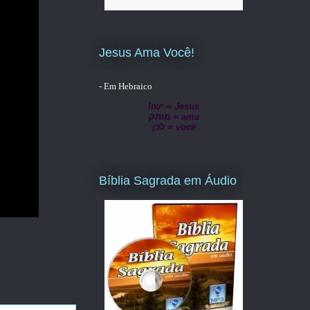
Jesus Ama Você!
- Em Hebraico
lישו = Jesus
מותק = ama
לכן = você
Bíblia Sagrada em Áudio