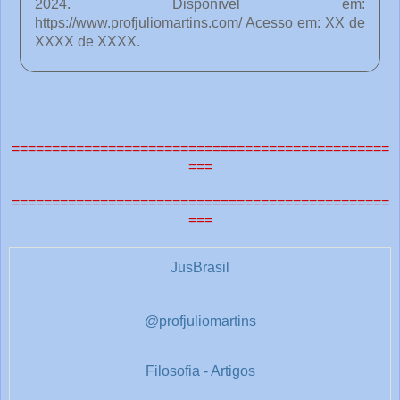
2024. Disponível em:
https://www.profjuliomartins.com/ Acesso em: XX de
XXXX de XXXX.
o
c
ê
===============================================
===
e
===============================================
===
o
u
t
JusBrasil
r
a
@profjuliomartins
s
1
Filosofia - Artigos