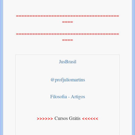
======================================
====
======================================
====
JusBrasil
@profjuliomartins
Filosofia - Artigos
>>>>>>
<<<<<<
Cursos Grátis