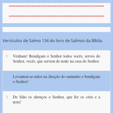
==========================================
==========================================
Versículos de Salmo 134 do livro de Salmos da Bíblia.
1
Venham! Bendigam o Senhor
todos vocês, servos do
Senhor,
vocês, que servem de noite
na casa do Senhor.
2
Levantem as mãos na direção do santuário e bendigam
o Senhor!
3
De Sião os abençoe o Senhor,
que fez os céus e a
terra!