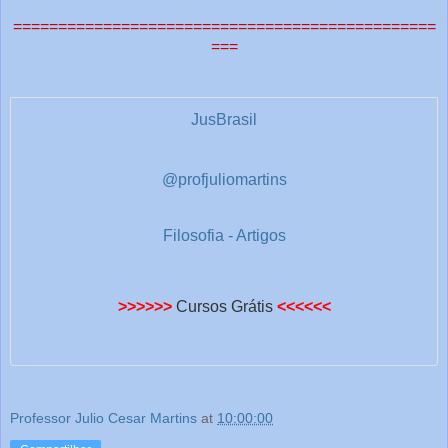
===============================================
===
JusBrasil
@profjuliomartins
Filosofia - Artigos
>>>>>>
Cursos Grátis
<<<<<<
Professor Julio Cesar Martins
at
10:00:00