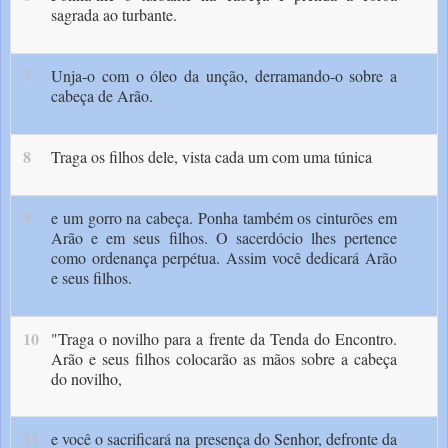
sagrada ao turbante.
7
Unja-o com o óleo da unção, derramando-o sobre a
cabeça de Arão.
8
Tra­ga os filhos dele, vista cada um com uma túnica
9
e um gorro na cabeça. Ponha também os cinturões em
Arão e em seus filhos. O sacerdó­cio lhes pertence
como ordenança perpétua. Assim você dedicará Arão
e seus filhos.
10
"Traga o novilho para a frente da Ten­da do Encontro.
Arão e seus filhos colocarão as mãos sobre a cabeça
do novilho,
11
e você o sa­crificará na presença do Senhor, defronte da