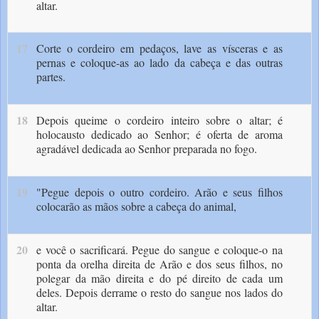
altar.
17
Corte o cordeiro em peda­ços, lave as vísceras e as
pernas e coloque-as ao lado da cabeça e das outras
partes.
18
Depois queime o cordeiro inteiro sobre o altar; é
holocausto dedicado ao Senhor; é ofer­ta de aroma
agradável dedicada ao Senhor preparada no fogo.
19
"Pegue depois o outro cordeiro. Arão e seus filhos
colocarão as mãos sobre a cabeça do animal,
20
e você o sacrificará. Pegue do san­gue e coloque-o na
ponta da orelha direita de Arão e dos seus filhos, no
polegar da mão direi­ta e do pé direito de cada um
deles. Depois der­rame o resto do sangue nos lados do
altar.