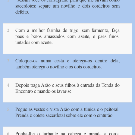
sacerdotes: separe um novilho e dois cordeiros sem
defeito.
2
Com a melhor farinha de trigo, sem fermento, faça
pães e bolos amassados com azeite, e pães fi­nos,
untados com azeite.
3
Coloque-os numa cesta e ofereça-os dentro dela;
também ofereça o novilho e os dois cordeiros.
4
Depois traga Arão e seus filhos à entrada da Tenda do
En­contro e mande-os lavar-se.
5
Pegue as vestes e vista Arão com a túnica e o peitoral.
Prenda o colete sacerdotal sobre ele com o cinturão.
6
Ponha-lhe o turbante na cabeça e prenda a co­roa