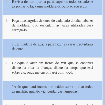
3
Revista de ou­ro puro a parte superior, todos os lados e
as pontas, e faça uma moldura de ouro ao seu re­dor.
4
Faça duas argolas de ouro de cada lado do altar, abaixo
da moldura, que sustentem as va­ras utilizadas para
carregá-lo,
5
e use madeira de acácia para fazer as varas e revista-as
de ouro.
6
Coloque o altar em frente do véu que se encon­tra
diante da arca da aliança, diante da tampa que está
sobre ele, onde me encontrarei com você.
7
"Arão queimará incenso aromático sobre o altar todas
as manhãs, quando vier cui­dar das lâmpadas,