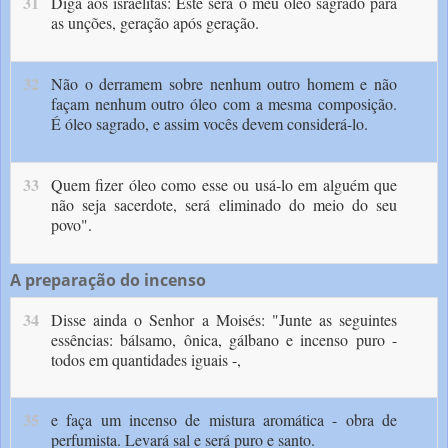
31
Diga aos israelitas: Este será o meu óleo sagrado para
as unções, geração após geração.
32
Não o derra­mem sobre nenhum outro homem e não
façam nenhum outro óleo com a mesma composição.
É óleo sagrado, e assim vocês devem considerá-lo.
33
Quem fizer óleo como esse ou usá-lo em alguém que
não seja sacerdote, será eliminado do meio do seu
povo".
A preparação do incenso
34
Disse ainda o Senhor a Moisés: "Jun­te as seguintes
essências: bálsamo, ônica, gálba­no e incenso puro -
todos em quantidades iguais -,
35
e faça um incenso de mistura aromática - obra de
perfumista. Levará sal e será puro e santo.