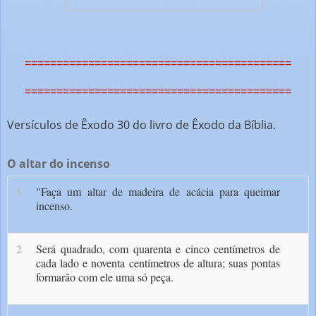
==========================================
==========================================
Versículos de Êxodo 30 do livro de Êxodo da Bíblia.
O altar do incenso
1
"Faça um altar de madeira de acácia para queimar
incenso.
2
Será quadrado, com quarenta e cinco centímetros de
cada lado e noventa centímetros de altura; suas pontas
forma­rão com ele uma só peça.