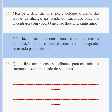
36
Moa parte dele, até virar pó, e coloque-o dian­te das
tábuas da aliança, na Tenda do Encontro, onde me
encontrarei com você. O incenso lhes será santíssimo.
37
Não façam nenhum outro incenso com a mesma
composição para uso pessoal; considerem-no sagrado,
reservado para o Senhor.
38
Quem fizer um incenso semelhan­te, para usufruir sua
fragrância, será eliminado do seu povo".
======================================
====
======================================
====