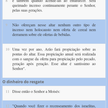
8
e também quando acendê-las ao entardecer. Será
queimado incenso continua­mente perante o Senhor,
pelas suas gerações.
9
Não ofereçam nesse altar nenhum outro tipo de
incenso nem holocausto nem ofer­ta de cereal nem
derramem sobre ele ofertas de bebidas.
10
Uma vez por ano, Arão fará propiciação sobre as
pontas do altar. Essa propiciação anual será realizada
com o sangue da oferta para propicia­ção pelo pecado,
geração após geração. Esse altar é santíssimo ao
Senhor".
O dinheiro do resgate
11
Disse então o Senhor a Moisés:
12
"Quan­do você fizer o recenseamento dos israelitas,