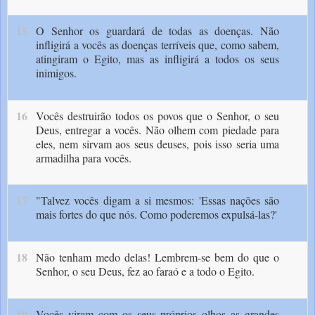
15
O Senhor os guardará de todas as doenças. Não
infligirá a vocês as doenças terríveis que, como sabem,
atingiram o Egito, mas as infligirá a todos os seus
inimigos.
16
Vocês destruirão todos os povos que o Senhor, o seu
Deus, entregar a vocês. Não olhem com piedade para
eles, nem sirvam aos seus deuses, pois isso seria uma
armadilha para vocês.
17
"Talvez vocês digam a si mesmos: 'Essas nações são
mais fortes do que nós. Como poderemos expulsá-las?'
18
Não tenham medo delas! Lembrem-se bem do que o
Senhor, o seu Deus, fez ao faraó e a todo o Egito.
19
Vocês viram com os seus próprios olhos as grandes