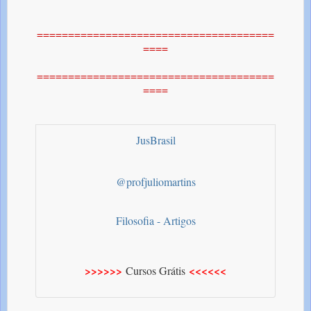
======================================
====
======================================
====
JusBrasil
@profjuliomartins
Filosofia - Artigos
>>>>>>
<<<<<<
Cursos Grátis