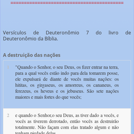
==========================================
Versículos de Deuteronômio 7 do livro de
Deuteronômio da Bíblia.
A destruição das nações
1
"Quando o Senhor, o seu Deus, os fizer entrar na terra,
para a qual vocês estão indo para dela tomarem posse,
ele expulsará de diante de vocês muitas nações: os
hititas, os girgaseus, os amorreus, os cananeus, os
ferezeus, os heveus e os jebuseus. São sete nações
maiores e mais fortes do que vocês;
2
e quando o Senhor,o seu Deus, as tiver dado a vocês, e
vocês as tiverem derrotado, então vocês as destruirão
totalmente. Não façam com elas tratado algum e não
tenham piedade delas.