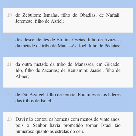
19
de Zebulom: Ismaías, filho de Obadias;
de Naftali:
Jeremote, filho de Azriel;
20
dos descendentes de Efraim: Oseias, filho de Azazias;
da metade da tribo de Manassés: Joel, filho de Pedaías;
21
da outra metade da tribo de Manassés, em Gileade:
Ido, filho de Zacarias;
de Benjamim: Jaasiel, filho de
Abner;
22
de Dã: Azareel, filho de Jeroão. Foram esses os líderes
das tribos de Israel.
23
Davi não contou os homens com menos de vinte anos,
pois o Senhor havia prometido tornar Israel tão
numeroso quanto as estrelas do céu.