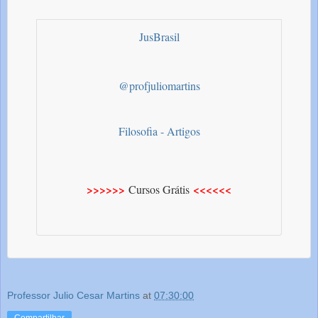
JusBrasil
@profjuliomartins
Filosofia - Artigos
>>>>>>
<<<<<<
Cursos Grátis
Professor Julio Cesar Martins
at
07:30:00
Compartilhar