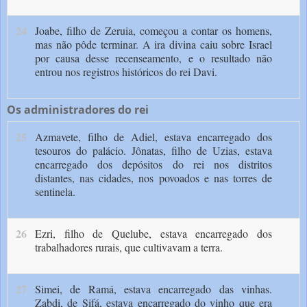
24
Joabe, filho de Zeruia, começou a contar os homens,
mas não pôde terminar. A ira divina caiu sobre Israel
por causa desse recenseamento, e o resultado não
entrou nos registros históricos do rei Davi.
Os administradores do rei
25
Azmavete, filho de Adiel, estava encarregado dos
tesouros do palácio. Jônatas, filho de Uzias, estava
encarregado dos depósitos do rei nos distritos
distantes, nas cidades, nos povoados e nas torres de
sentinela.
26
Ezri, filho de Quelube, estava encarregado dos
trabalhadores rurais, que cultivavam a terra.
27
Simei, de Ramá, estava encarregado das vinhas.
Zabdi, de Sifá, estava encarregado do vinho que era