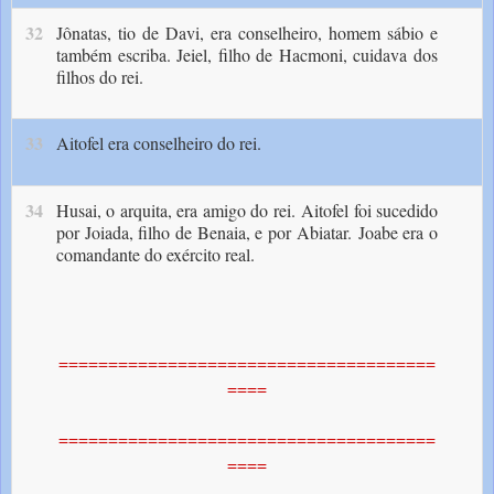
32
Jônatas, tio de Davi, era conselheiro, homem sábio e
também escriba. Jeiel, filho de Hacmoni, cuidava dos
filhos do rei.
33
Aitofel era conselheiro do rei.
34
Husai, o arquita, era amigo do rei.
Aitofel foi sucedido
por Joiada, filho de Benaia, e por Abiatar.
Joabe era o
comandante do exército real.
======================================
====
======================================
====