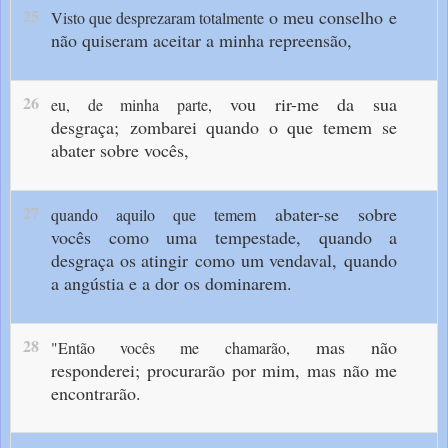
25
o meu conselho
e
Visto que desprezaram totalmente
não quiseram aceitar a minha repreensão,
26
vou rir-me da sua
eu, de minha parte,
desgraça;
zombarei quando o que temem
se
abater sobre vocês,
27
abater-se sobre
quando aquilo que temem
vocês
como uma tempestade,
quando a
desgraça os atingir
como um vendaval,
quando
a angústia e a dor os dominarem.
28
mas não
"Então vocês me chamarão,
responderei;
procurarão por mim,
mas não me
encontrarão.