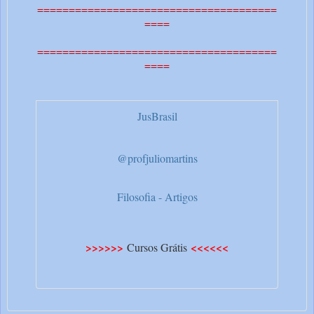
======================================
====
======================================
====
JusBrasil
@profjuliomartins
Filosofia - Artigos
>>>>>>
<<<<<<
Cursos Grátis