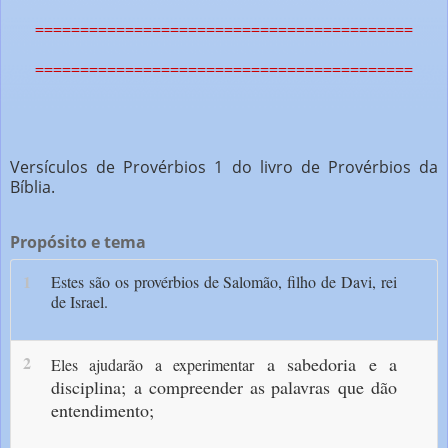
==========================================
==========================================
Versículos de Provérbios 1 do livro de Provérbios da
Bíblia.
Propósito e tema
1
Estes são os provérbios de Salomão, filho de Davi, rei
de Israel.
2
a sabedoria e a
Eles ajudarão a experimentar
disciplina;
a compreender as palavras
que dão
entendimento;