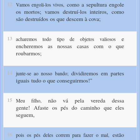
12
como a sepultura engole
Vamos engoli-los vivos,
os mortos;
vamos destruí-los inteiros,
como
são destruídos
os que descem à cova;
13
e
acharemos todo tipo de objetos valiosos
encheremos as nossas casas
com o que
roubarmos;
14
dividiremos em partes
junte-se ao nosso bando;
iguais
tudo o que conseguirmos!"
15
não vá pela vereda dessa
Meu filho,
gente!
Afaste os pés do caminho que eles
seguem,
16
estão
pois os pés deles correm para fazer o mal,