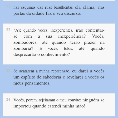
21
ela clama,
nas
nas esquinas das ruas barulhentas
portas da cidade faz o seu discurso:
22
irão contentar-
"Até quando vocês, inexperientes,
se
com a sua inexperiência?
Vocês,
zombadores,
até quando terão prazer na
zombaria?
até quando
E vocês, tolos,
desprezarão o conhecimento?
23
eu darei a vocês
Se acatarem a minha repreensão,
um espírito de sabedoria
e revelarei a vocês os
meus pensamentos.
24
ninguém se
Vocês, porém, rejeitaram o meu convite;
importou
quando estendi minha mão!