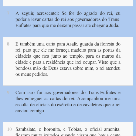
7
A seguir, acrescentei: Se for do agrado do rei, eu
poderia levar cartas do rei aos governa­dores do Trans-
Eufrates para que me deixem passar até chegar a Judá.
8
E também uma carta para Asafe, guarda da floresta do
rei, para que ele me forneça madeira para as portas da
cidadela que fica junto ao templo, para os muros da
cidade e para a residência que irei ocupar. Visto que a
bondosa mão de Deus estava sobre mim, o rei atendeu
os meus pedidos.
9
Com isso fui aos governadores do Trans-Eufrates e
lhes entreguei as cartas do rei. Acompanhou-me uma
escolta de oficiais do exército e de cavaleiros que o rei
enviou comigo.
10
Sambalate, o horonita, e Tobias, o oficial amonita,
ficaram muito irritados quan­do viram que havia gente