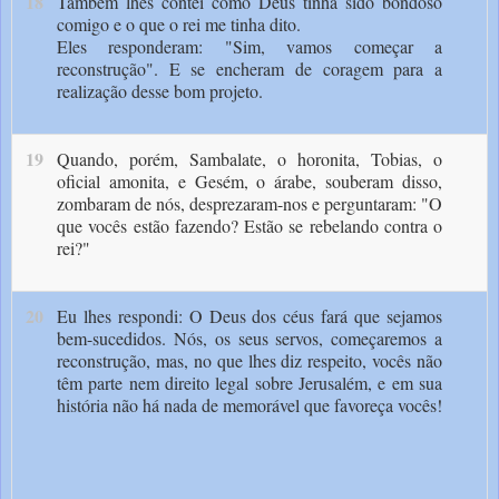
18
Tam­bém lhes contei como Deus tinha sido bondoso
comigo e o que o rei me tinha dito.
Eles responderam: "Sim, vamos come­çar a
reconstrução". E se encheram de coragem para a
realização desse bom projeto.
19
Quando, porém, Sambalate, o horonita, Tobias, o
oficial amonita, e Gesém, o árabe, souberam disso,
zombaram de nós, desprezaram-nos e perguntaram: "O
que vocês estão fazendo? Estão se rebelando contra o
rei?"
20
Eu lhes respondi: O Deus dos céus fará que sejamos
bem-sucedidos. Nós, os seus servos, começaremos a
reconstrução, mas, no que lhes diz respeito, vocês não
têm parte nem direito legal sobre Jerusalém, e em sua
história não há nada de memorável que favo­reça vocês!