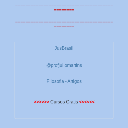
======================================
========
======================================
========
JusBrasil
@profjuliomartins
Filosofia - Artigos
>>>>>>
Cursos Grátis
<<<<<<