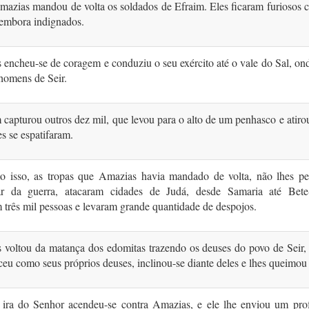
mazias mandou de volta os soldados de Efraim. Eles ficaram furiosos 
 embora indignados.
encheu-se de coragem e con­duziu o seu exército até o vale do Sal, o
ho­mens de Seir.
apturou outros dez mil, que levou para o alto de um penhasco e atirou
es se espatifaram.
o isso, as tropas que Amazias havia mandado de volta, não lhes pe
par da guerra, atacaram cidades de Judá, desde Samaria até Bet
três mil pessoas e levaram grande quantidade de despojos.
 voltou da matança dos edomitas trazendo os deuses do povo de Seir, 
ceu como seus próprios deuses, inclinou-se diante deles e lhes queimou
 ira do Senhor acendeu-se contra Ama­zias, e ele lhe enviou um prof