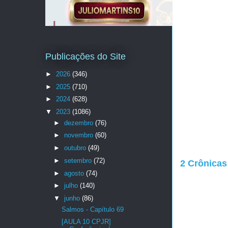
Publicações do Site
►
2026
(346)
►
2025
(710)
►
2024
(628)
▼
2023
(1086)
►
dezembro
(76)
►
novembro
(60)
►
outubro
(49)
►
setembro
(72)
2 Crônicas 
►
agosto
(74)
►
julho
(140)
▼
junho
(86)
Salmos - Capítulo 69
[AULA 10 CPJR]