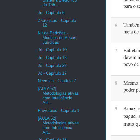
Sistema Eletrônico
do Trib...
para o s
Jó - Capítulo 6
2 Crônicas - Capítulo
6
Também c
12
meia de 
Kit de Petições -
Modelos de Peças
Jurídicas
7
Entretan
Jó - Capítulo 10
devem m
Jó - Capítulo 13
povo de
Jó - Capítulo 22
Jó - Capítulo 17
Neemias - Capítulo 7
8
Mesmo q
[AULA 52]
poder pa
Metodologias ativas
com Inteligência
Art...
9
Amazias
Provérbios - Capítulo 1
paguei a
[AULA 52]
mais qu
Metodologias ativas
com Inteligência
Art...
Jó - Capítulo 18