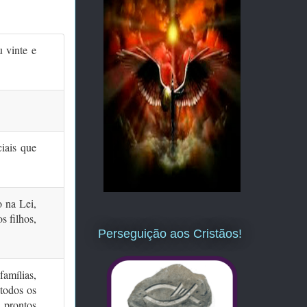
 vinte e
ciais que
o na Lei,
s filhos,
Perseguição aos Cristãos!
amílias,
todos os
 prontos