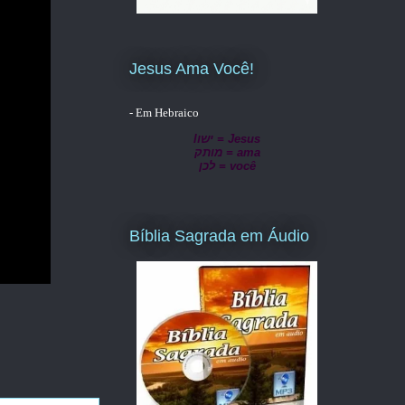
Jesus Ama Você!
- Em Hebraico
lישו = Jesus
מותק = ama
לכן = você
Bíblia Sagrada em Áudio