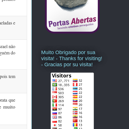
neladas e
srael não
Muito Obrigado por sua
nguém do
visita! - Thanks for visiting!
- Gracias por su visita!
pois tem
rata que
e muito