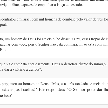
erviço militar, capazes de empunhar a lança e o escudo.
ontratou em Israel cem mil homens de com­bate pelo valor de três to
prata.
to, um homem de Deus foi até ele e lhe disse: "Ó rei, essas tropas de I
archar com você, pois o Senhor não está com Israel; não está com ni
 Efraim.
ue vá e combata corajosa­mente, Deus o derrotará diante do inimigo, 
ra dar a vitória e a derrota".
 perguntou ao homem de Deus: "Mas, e as três toneladas e meia de p
Ele respondeu: "O Senhor pode dar-lh
 estas tropas israelitas?"
e isso".