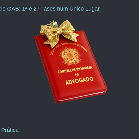
ício OAB: 1ª e 2ª Fases num Único Lugar
 Prática