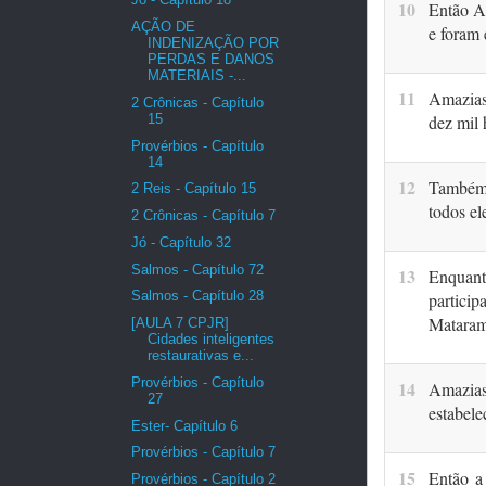
10
Então A
AÇÃO DE
e foram
INDENIZAÇÃO POR
PERDAS E DANOS
MATERIAIS -...
11
Amazias 
2 Crônicas - Capítulo
15
dez mil 
Provérbios - Capítulo
14
12
Também c
2 Reis - Capítulo 15
todos el
2 Crônicas - Capítulo 7
Jó - Capítulo 32
Salmos - Capítulo 72
13
Enquant
Salmos - Capítulo 28
partici
Mataram 
[AULA 7 CPJR]
Cidades inteligentes
restaurativas e...
Provérbios - Capítulo
14
Amazias
27
estabele
Ester- Capítulo 6
Provérbios - Capítulo 7
15
Então a
Provérbios - Capítulo 2