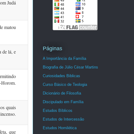
com Judá
nde matou
Páginas
 de lá, e
A Importância da Família
Biografia de Júlio César Martins
rmitindo
Curiosidades Biblicas
e-Horom.
Curso Básico de Teologia
Dicionário de Filosofia
Discipulado em Família
os quais
Estudos Bíblicos
 incenso.
Estudos de Intercessão
Estudos Homilética
eta, que