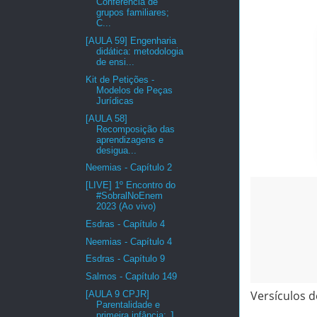
Conferência de
grupos familiares;
C...
[AULA 59] Engenharia
didática: metodologia
de ensi...
Kit de Petições -
Modelos de Peças
Jurídicas
[AULA 58]
Recomposição das
aprendizagens e
desigua...
Neemias - Capítulo 2
[LIVE] 1º Encontro do
#SobralNoEnem
2023 (Ao vivo)
Esdras - Capítulo 4
Neemias - Capítulo 4
Esdras - Capítulo 9
Salmos - Capítulo 149
Versículos d
[AULA 9 CPJR]
Parentalidade e
primeira infância; J...