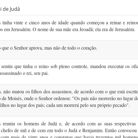
i de Judá
 tinha vinte e cinco anos de idade quando começou a reinar e reinou
s em Jerusalém. O nome de sua mãe era Jeoadã; ela era de Jerusalém.
o que o Senhor aprova, mas não de todo o coração.
sentiu­ que tinha o reino sob pleno con­trole, man­dou executar os ofi
ssassinado o rei, seu pai.
 não matou os filhos dos assassinos, de acordo com o que está escrit
 de Moisés, onde o Senhor ordenou: "Os pais não morrerão no lugar do
ilhos no lugar dos pais; cada um morrerá pelo seu próprio pecado".
 reuniu os homens de Judá e, de acordo com as suas respectivas f
chefes de mil e de cem em todo o Judá e Benjamim. Então convocou 
com mais de vinte anos e constatou que havia trezentos mil ho­mens