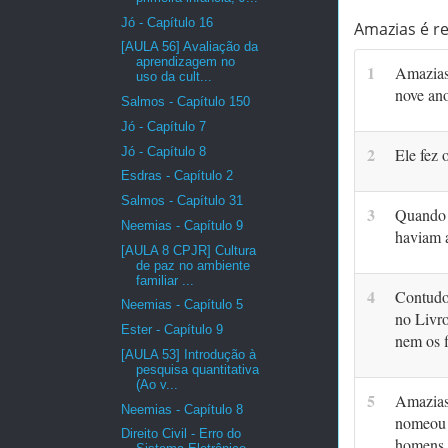
Jó - Capítulo 16
Amazias é re
[AULA 56] Avaliação da
aprendizagem no
1
Amazias
uso da cult...
nove ano
Salmos - Capítulo 150
Jó - Capítulo 7
2
Jó - Capítulo 8
Ele fez 
Esdras - Capítulo 2
Salmos - Capítulo 31
3
Quan­do 
Neemias - Capítulo 9
haviam a
[AULA 8 CPJR] Cultura
de paz no ambiente
familiar ...
4
Contudo,
Neemias - Capítulo 5
no Livro
Ester - Capítulo 9
nem os f
[AULA 53] Introdução à
pesquisa quantitativa
(Ao v...
5
Amazias
Neemias - Capítulo 8
nomeou 
Direito Civil - Erro do
homens 