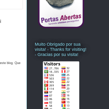
Muito Obrigado por sua
visita! - Thanks for visiting!
- Gracias por su visita!
este blog. Que