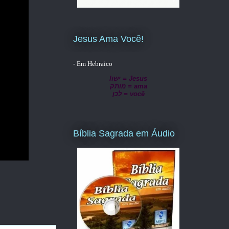
Jesus Ama Você!
- Em Hebraico
lישו = Jesus
מותק = ama
לכן = você
Bíblia Sagrada em Áudio