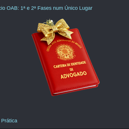
ício OAB: 1ª e 2ª Fases num Único Lugar
 Prática