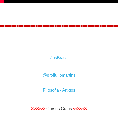
=================================================
=================================================
JusBrasil
@profjuliomartins
Filosofia - Artigos
>>>>>>
Cursos Grátis
<<<<<<