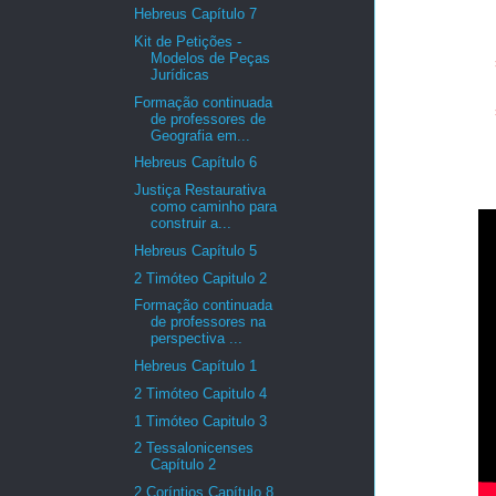
Hebreus Capítulo 7
Kit de Petições -
Modelos de Peças
Jurídicas
Formação continuada
de professores de
Geografia em...
Hebreus Capítulo 6
Justiça Restaurativa
como caminho para
construir a...
Hebreus Capítulo 5
2 Timóteo Capitulo 2
Formação continuada
de professores na
perspectiva ...
Hebreus Capítulo 1
2 Timóteo Capitulo 4
1 Timóteo Capitulo 3
2 Tessalonicenses
Capítulo 2
2 Coríntios Capítulo 8