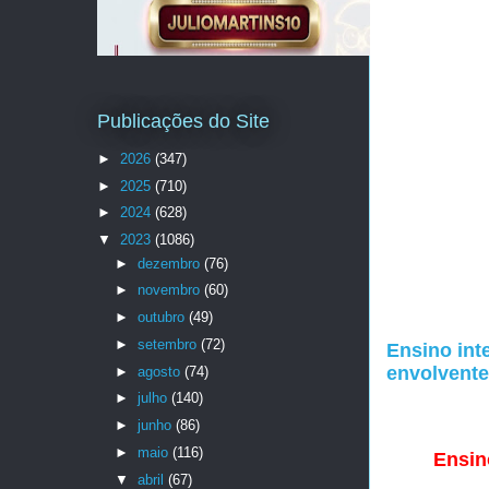
Publicações do Site
►
2026
(347)
►
2025
(710)
►
2024
(628)
▼
2023
(1086)
►
dezembro
(76)
►
novembro
(60)
►
outubro
(49)
►
setembro
(72)
Ensino inte
envolvente
►
agosto
(74)
►
julho
(140)
►
junho
(86)
►
maio
(116)
Ensino
▼
abril
(67)