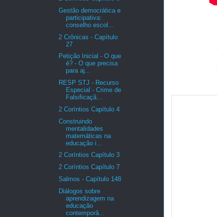
Gestão democrática e
participativa:
conselho escol...
2 Crônicas - Capítulo
27
Petição Inicial - O que
é? - O que precisa
para aj...
RESP STJ - Recurso
Especial - Crime de
Falsificaçã...
2 Coríntios Capítulo 4
Construindo
mentalidades
matemáticas na
educação i...
2 Coríntios Capítulo 3
2 Coríntios Capítulo 7
Salmos - Capítulo 148
Diálogos sobre
aprendizagem na
educação
contemporâ...