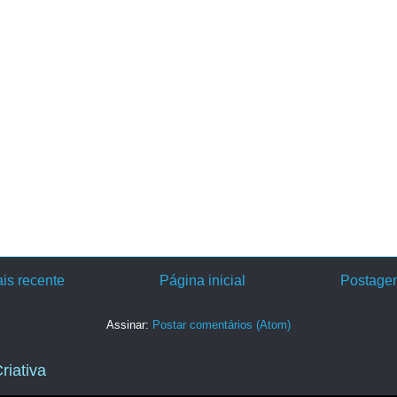
is recente
Página inicial
Postagem
Assinar:
Postar comentários (Atom)
riativa