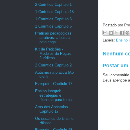
2 Coríntios Capítulo 1
1 Coríntios Capítulo 15
1 Coríntios Capítulo 6
Postado por Pro
2 Coríntios Capítulo 6
Práticas pedagógicas
atrativas: a busca
Labels:
Ensino i
pelo engaj...
Kit de Petições -
Nenhum co
Modelos de Peças
Jurídicas
Postar um
2 Coríntios Capítulo 2
Autismo na prática (Ao
Seu comentário
vivo)
Deus abençoe a
Ezequiel - Capítulo 17
Ensino integral:
estratégias e
técnicas para torna...
Atos dos Apóstolos -
Capítulo 17
Os desafios do Ensino
Híbrido
Ezequiel - Capítulo 18