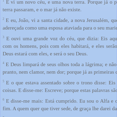
1
E vi um novo céu, e uma nova terra. Porque já o p
terra passaram, e o mar já não existe.
2
E eu, João, vi a santa cidade, a nova Jerusalém, qu
adereçada como uma esposa ataviada para o seu mari
3
E ouvi uma grande voz do céu, que dizia: Eis aqu
com os homens, pois com eles habitará, e eles ser
Deus estará com eles, e será o seu Deus.
4
E Deus limpará de seus olhos toda a lágrima; e nã
pranto, nem clamor, nem dor; porque já as primeiras c
5
E o que estava assentado sobre o trono disse: Eis
coisas. E disse-me: Escreve; porque estas palavras são
6
E disse-me mais: Está cumprido. Eu sou o Alfa e o
fim. A quem quer que tiver sede, de graça lhe darei da