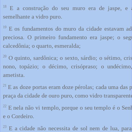
18
E a construção do seu muro era de jaspe, e a
semelhante a vidro puro.
19
E os fundamentos do muro da cidade estavam ado
preciosa. O primeiro fundamento era jaspe; o segu
calcedônia; o quarto, esmeralda;
20
O quinto, sardônica; o sexto, sárdio; o sétimo, cris
nono, topázio; o décimo, crisópraso; o undécimo
ametista.
21
E as doze portas eram doze pérolas; cada uma das p
praça da cidade de ouro puro, como vidro transparent
22
E nela não vi templo, porque o seu templo é o Se
e o Cordeiro.
23
E a cidade não necessita de sol nem de lua, para