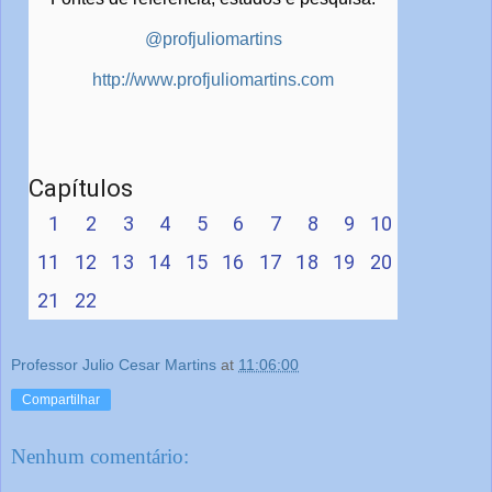
@profjuliomartins
http://www.profjuliomartins.com
Capítulos
1
2
3
4
5
6
7
8
9
10
11
12
13
14
15
16
17
18
19
20
21
22
Professor Julio Cesar Martins
at
11:06:00
Compartilhar
Nenhum comentário: