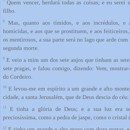
7
Quem vencer, herdará todas as coisas; e eu serei 
filho.
8
Mas, quanto aos tímidos, e aos incrédulos, e 
homicidas, e aos que se prostituem, e aos feiticeiros,
os mentirosos, a sua parte será no lago que arde com 
segunda morte.
9
E veio a mim um dos sete anjos que tinham as sete 
sete pragas, e falou comigo, dizendo: Vem, mostrar-
do Cordeiro.
10
E levou-me em espírito a um grande e alto monte
cidade, a santa Jerusalém, que de Deus descia do céu.
11
E tinha a glória de Deus; e a sua luz era s
preciosíssima, como a pedra de jaspe, como o cristal 
12
E tinha um grande e alto muro com doze portas, e 