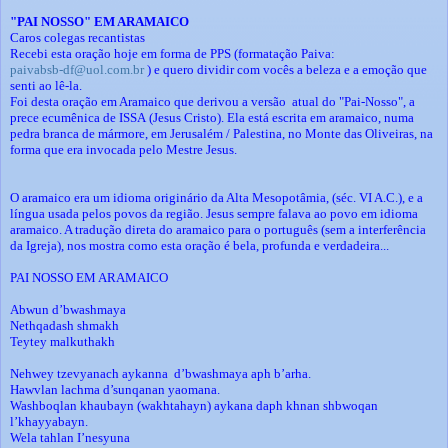
"PAI NOSSO" EM ARAMAICO
Caros colegas recantistas
Recebi esta oração hoje em forma de PPS (formatação Paiva:
paivabsb-df@uol.com.br
) e quero dividir com vocês a beleza e a emoção que
senti ao lê-la.
Foi desta oração em Aramaico que derivou a versão atual do "Pai-Nosso", a
prece ecumênica de ISSA (Jesus Cristo). Ela está escrita em aramaico, numa
pedra branca de mármore, em Jerusalém / Palestina, no Monte das Oliveiras, na
forma que era invocada pelo Mestre Jesus.
O aramaico era um idioma originário da Alta Mesopotâmia, (séc. VI A.C.), e a
língua usada pelos povos da região. Jesus sempre falava ao povo em idioma
aramaico. A tradução direta do aramaico para o português (sem a interferência
da Igreja), nos mostra como esta oração é bela, profunda e verdadeira...
PAI NOSSO EM ARAMAICO
Abwun d’bwashmaya
Nethqadash shmakh
Teytey malkuthakh
Nehwey tzevyanach aykanna d’bwashmaya aph b’arha.
Hawvlan lachma d’sunqanan yaomana.
Washboqlan khaubayn (wakhtahayn) aykana daph khnan shbwoqan
l’khayyabayn.
Wela tahlan I’nesyuna