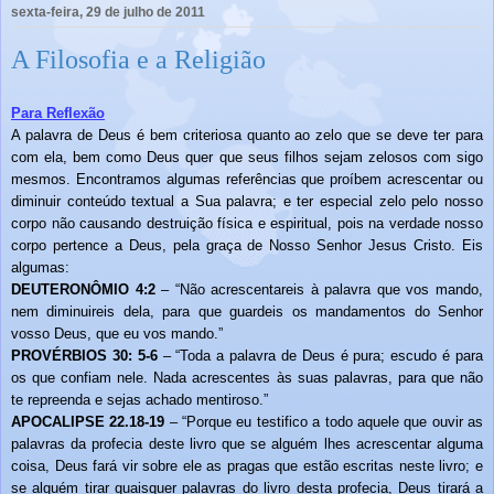
sexta-feira, 29 de julho de 2011
A Filosofia e a Religião
Para Reflexão
A palavra de Deus é bem criteriosa quanto ao zelo que se deve ter para
com ela, bem como Deus quer que seus filhos sejam zelosos com sigo
mesmos. Encontramos algumas referências que proíbem acrescentar ou
diminuir conteúdo textual a Sua palavra; e ter especial zelo pelo nosso
corpo não causando destruição física e espiritual, pois na verdade nosso
corpo pertence a Deus, pela graça de Nosso Senhor Jesus Cristo. Eis
algumas:
DEUTERONÔMIO 4:2
– “Não acrescentareis à palavra que vos mando,
nem diminuireis dela, para que guardeis os mandamentos do Senhor
vosso Deus, que eu vos mando.”
PROVÉRBIOS 30: 5-6
– “Toda a palavra de Deus é pura; escudo é para
os que confiam nele. Nada acrescentes às suas palavras, para que não
te repreenda e sejas achado mentiroso.”
APOCALIPSE 22.18-19
– “Porque eu testifico a todo aquele que ouvir as
palavras da profecia deste livro que se alguém lhes acrescentar alguma
coisa, Deus fará vir sobre ele as pragas que estão escritas neste livro; e
se alguém tirar quaisquer palavras do livro desta profecia, Deus tirará a