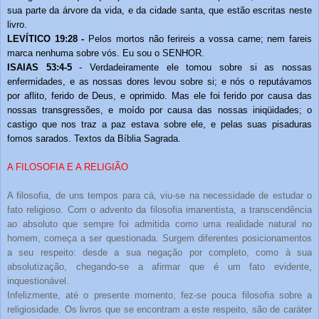
sua parte da árvore da vida, e da cidade santa, que estão escritas neste
livro.
LEVÍTICO 19:28 -
Pelos mortos não ferireis a vossa carne; nem fareis
marca nenhuma sobre vós. Eu sou o SENHOR.
ISAIAS 53:4-5
-
Verdadeiramente ele tomou sobre si as nossas
enfermidades, e as nossas dores levou sobre si; e nós o reputávamos
por aflito, ferido de Deus, e oprimido. Mas ele foi ferido por causa das
nossas transgressões, e moído por causa das nossas iniqüidades; o
castigo que nos traz a paz estava sobre ele, e pelas suas pisaduras
fomos sarados. Textos da Bíblia Sagrada.
A FILOSOFIA E A RELIGIÃO
A filosofia, de uns tempos para cá, viu-se na necessidade de estudar o
fato religioso. Com o advento da filosofia imanentista, a transcendência
ao absoluto que sempre foi admitida como uma realidade natural no
homem, começa a ser questionada. Surgem diferentes posicionamentos
a seu respeito: desde a sua negação por completo, como à sua
absolutização, chegando-se a afirmar que é um fato evidente,
inquestionável.
Infelizmente, até o presente momento, fez-se pouca filosofia sobre a
religiosidade. Os livros que se encontram a este respeito, são de caráter