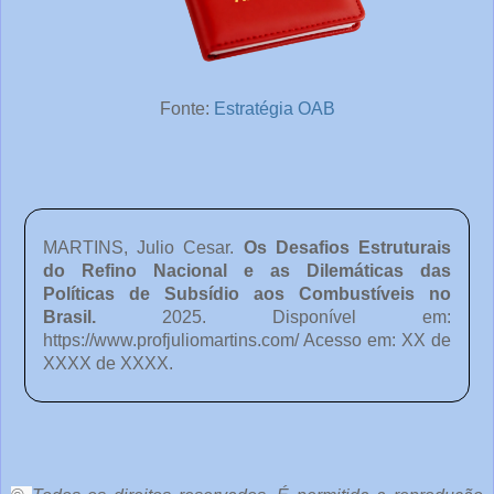
Fonte:
Estratégia OAB
MARTINS, Julio Cesar.
Os Desafios Estruturais
do Refino Nacional e as Dilemáticas das
Políticas de Subsídio aos Combustíveis no
Brasil
.
2025. Disponível em:
https://www.profjuliomartins.com/ Acesso em: XX de
XXXX de XXXX.
o
c
ê