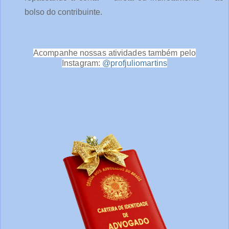
bolso do contribuinte.
Acompanhe nossas atividades também pelo
Instagram:
@profjuliomartins