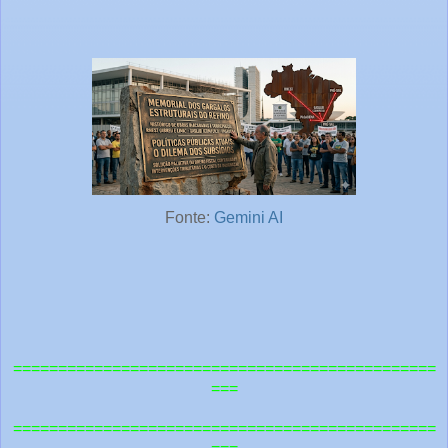
Fonte:
Gemini AI
===============================================
===
=============================================
==