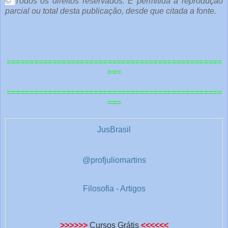
©
Todos os direitos reservados. É permitida a reprodução
parcial ou total desta publicação, desde que citada a fonte.
e
o
u
===============================================
t
===
r
===============================================
a
===
s
1
JusBrasil
@profjuliomartins
Filosofia - Artigos
>>>>>>
Cursos Grátis
<<<<<<