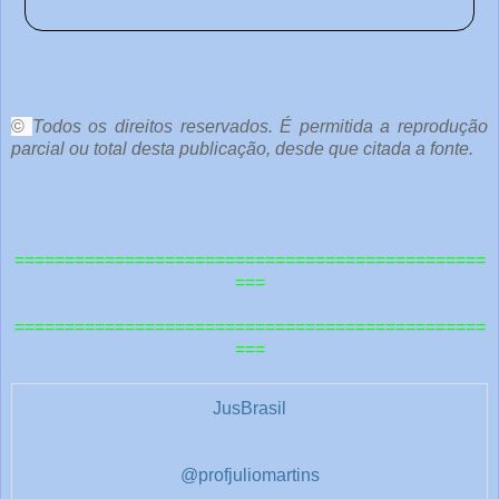
o
c
ê
©
Todos os direitos reservados. É permitida a reprodução
parcial ou total desta publicação, desde que citada a fonte.
e
o
u
===============================================
t
===
r
===============================================
a
===
s
1
JusBrasil
@profjuliomartins