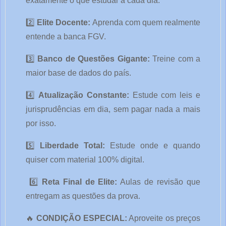
exatamente o que estudar a cada dia. 
2️⃣ 
Elite Docente:
 Aprenda com quem realmente 
entende a banca FGV. 
3️⃣ 
Banco de Questões Gigante:
 Treine com a 
maior base de dados do país. 
4️⃣ 
Atualização Constante:
 Estude com leis e 
jurisprudências em dia, sem pagar nada a mais 
por isso. 
5️⃣ 
Liberdade Total:
 Estude onde e quando 
quiser com material 100% digital.
 6️⃣ 
Reta Final de Elite:
 Aulas de revisão que 
entregam as questões da prova.
🔥 
CONDIÇÃO ESPECIAL:
 Aproveite os preços 