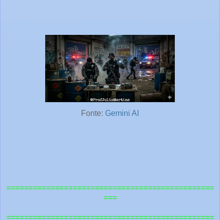
Fonte:
Gemini AI
===============================================
===
=============================================
==