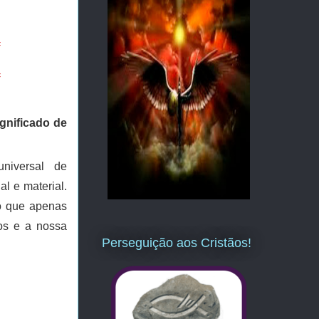
=
=
ignificado de
niversal de
l e material.
o que apenas
jos e a nossa
Perseguição aos Cristãos!