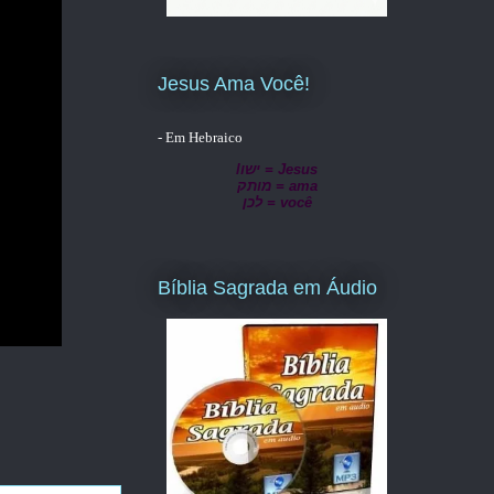
Jesus Ama Você!
- Em Hebraico
lישו = Jesus
מותק = ama
לכן = você
Bíblia Sagrada em Áudio