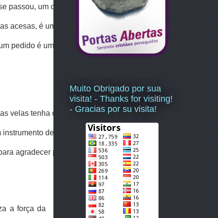
 passou, um ciclo que se completou, um capítulo da história de
as acesas, é um símbolo da vida em si, com toda a sua doçura, 
er um pedido é um ritual antigo que nos conecta com a espera
Muito Obrigado por sua
visita! - Thanks for visiting!
- Gracias por su visita!
das velas tenha o poder de purificar o ambiente e afastar energ
nstrumento de conexão com o divino, seja qual for a sua crença
ara agradecer por todas as bênçãos que recebemos em nossas 
za a força da