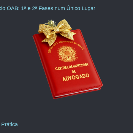
ício OAB: 1ª e 2ª Fases num Único Lugar
 Prática