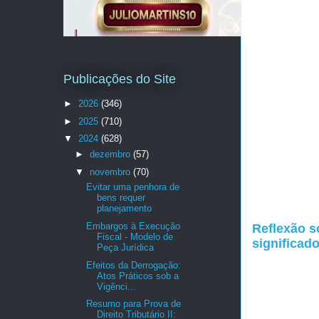
Publicações do Site
►
2026
(346)
►
2025
(710)
▼
2024
(628)
►
dezembro
(57)
▼
novembro
(70)
Evitar uma penhora de
bens requer
planejamento
Embargos à Execução
Reflexão so
Fiscal - Modelo de
significad
Peça Jurídica
Efeitos da Derrogação:
Atos Práticos sob a
Vigênci...
Resumo para Prova de
Direito Tributário II: