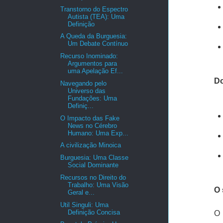
Transtorno do Espectro
Autista (TEA): Uma
Definição
A Queda da Burguesia:
Um Debate Contínuo
Recurso Inominado:
Argumentos para
uma Apelação Ef...
Do
Navegando pelo
Universo das
Fundações: Uma
Definiç...
O Impacto das Fake
News no Cérebro
Humano: Uma Exp...
A civilização Minoica
Burguesia: Uma Classe
Social Dominante
Recursos no Direito do
Trabalho: Uma Visão
O 
Geral e...
Util Singuli: Uma
Definição Concisa
O 