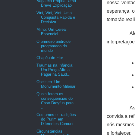
Bagatela Própria: Uma
nossa vonta
Breve Explicação
esperança, o
Vini, Vidi, Vici: Uma
Conquista Rápida e
tornarão real
Decisiva
Milho: Um Cereal
Al
Essencial
O primeiro andróide
interpretaçõe
programado do
mundo
Chapéu de Flor
Traumas na Infância:
Um Preço Alto a
Pagar na Saúd...
Obelisco: Um
Monumento Milenar
Quais foram as
consequências do
Caso Dreyfus para
...
As
Costumes e Tradições
convida a re
do Purim em
Diferentes Comuni...
nós mesmos. 
Circunstâncias
e fortalecer.