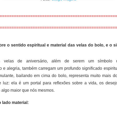
=================================================
=================================================
re o sentido espiritual e material das velas do bolo, e o s
 velas de aniversário, além de serem um símbolo u
e alegria, também carregam um profundo significado espiritua
mulante, bailando em cima do bolo, representa muito mais d
 luz: ela é um portal para reflexões sobre a vida, os dese
 algo maior que nós mesmos.
 lado material: