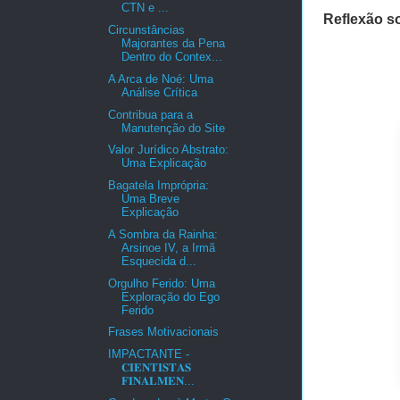
CTN e ...
Reflexão so
Circunstâncias
Majorantes da Pena
Dentro do Contex...
A Arca de Noé: Uma
Análise Crítica
Contribua para a
Manutenção do Site
Valor Jurídico Abstrato:
Uma Explicação
Bagatela Imprópria:
Uma Breve
Explicação
A Sombra da Rainha:
Arsinoe IV, a Irmã
Esquecida d...
Orgulho Ferido: Uma
Exploração do Ego
Ferido
Frases Motivacionais
IMPACTANTE -
𝐂𝐈𝐄𝐍𝐓𝐈𝐒𝐓𝐀𝐒
𝐅𝐈𝐍𝐀𝐋𝐌𝐄𝐍...