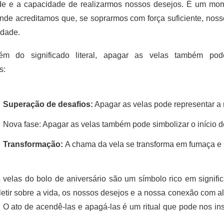
de e a capacidade de realizarmos nossos desejos. É um mom
nde acreditamos que, se soprarmos com força suficiente, nos
idade.
ém do significado literal, apagar as velas também pod
s:
Superação de desafios:
 Apagar as velas pode representar 
Nova fase: Apagar as velas também pode simbolizar o início 
Transformação: 
A chama da vela se transforma em fumaça e 
 velas do bolo de aniversário são um símbolo rico em signifi
fletir sobre a vida, os nossos desejos e a nossa conexão com a
O ato de acendê-las e apagá-las é um ritual que pode nos insp