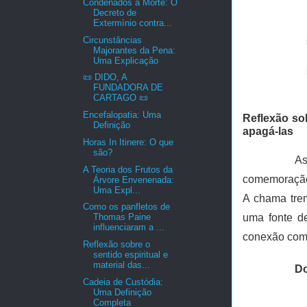
Condenados à Morte: O
Decreto de
Extermínio contra...
Circunstâncias
Majorantes da Pena:
Uma Explicação
📜 DIDO, A
FUNDADORA DE
CARTAGO 📜
Encefalopatia: Uma
Reflexão sob
Definição
apagá-las
Horas In Itinere: O que
são?
As
A Teoria dos Frutos da
comemoração 
Árvore Envenenada:
Uma Expl...
A chama tre
Como os panfletos de
uma fonte de
Thomas Paine
influenciaram a ...
conexão com
Reflexão sobre o
sentido espiritual e
material das...
Do
Cadeia de Custódia:
Uma Definição
Completa