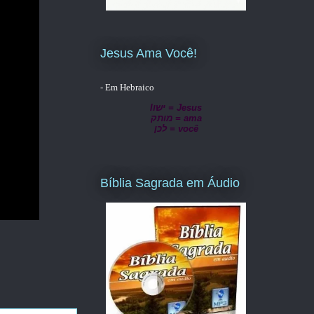
Jesus Ama Você!
- Em Hebraico
lישו = Jesus
מותק = ama
לכן = você
Bíblia Sagrada em Áudio