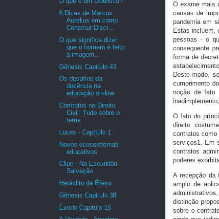
O que é um Obelisco?
O exame mais at
6 Dicas de Marcus
causas de impo
Aurelius em como
pandemia em si
Construir Disci...
Estas incluem, d
pessoas - o qu
O que significa dizer
que o homem é feito
consequente pr
à imagem...
forma de decret
estabelecimento
Gênesis Capitulo 43
Deste modo, ser
Os desafios da
cumprimento do
docência na
noção de fato 
educação on-line
inadimplemento,
Contratos no Direito
Civil: Tudo sobre o
O fato do prínc
tema
direito costum
Lucas - Capítulo 1
contratos como 
serviços1. Em s
Novos ecossistemas
contratos admi
educativos
poderes exorbit
Clipe - Na Escuridão -
Salvação
A recepção da t
Heráclito de Éfeso
amplo de aplic
administrativos
Gênesis Capitulo 38
distinção propo
Êxodo Capitulo 15
sobre o contrato