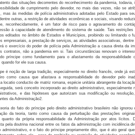
ento das situações decorrentes do reconhecimento da pandemia, todavia, i
ssibilidade de cumprimento pelo devedor, no mais das vezes, não se atri
, mas às medidas de polícia administrativa adotadas pelo Estado para seu
entre outras, a restrição de atividades econômicas e sociais, visando reduzi
e, reconhecidamente, é um fator de risco para o agravamento do contág
essão à capacidade de atendimento do sistema de saúde. Tais restriçõe
os editados no âmbito de Estados e Municípios, proibindo ou limitando o 
s empresariais, a prestação de serviços, as atividades associativas, dentre
á o exercício do poder de polícia pela Administração a causa direta da im
s contratos, não a pandemia em si. Tais circunstâncias renovam o intere
do príncipe como fundamento para o afastamento da responsabilidade 
 quando for ele sua causa.
ipe é noção de larga tradição, especialmente no direito francês, onde já es
eiro como causa que afastava a responsabilidade do devedor pelo in
a locatio conductio de matriz romana, espécie unitária abrangente da locaçã
eguida, será conceito incorporado ao direito administrativo, especialmente n
nistrativos, e das hipóteses que autorizam sua modificação ou resolução
antes da Administração2.
eoria do fato do príncipe pelo direito administrativo brasileiro não ignorou
ação da teoria, tanto como causa da perturbação das prestações originai
, quanto da própria responsabilidade da Administração por atos lícitos. D
sta pela doutrina nacional entre os fatos da administração com incidência dir
 administrativo, e o fato do príncipe propriamente dito, que é ato geral que