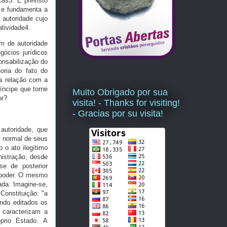
cas3. É previsto
), e fundamenta a
 autoridade cujo
atividade4.
em de autoridade
gócios jurídicos
ponsabilização do
oria do fato do
ua relação com a
íncipe que torne
Muito Obrigado por sua
or?
visita! - Thanks for visiting!
- Gracias por su visita!
autoridade, que
o normal de seus
 o ato ilegítimo
nistração, desde
se de posterior
e poder. O mesmo
ada. Imagine-se,
 Constituição: "a
uando editados os
 caracterizam a
óprio Estado. A