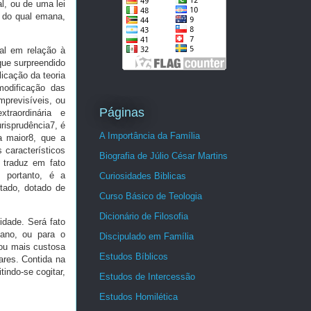
l, ou de uma lei
e do qual emana,
al em relação à
que surpreendido
licação da teoria
modificação das
mprevisíveis, ou
Páginas
traordinária e
urisprudência7, é
A Importância da Família
a maior8, que a
 característicos
Biografia de Júlio César Martins
 traduz em fato
, portanto, é a
Curiosidades Biblicas
stado, dotado de
Curso Básico de Teologia
Dicionário de Filosofia
idade. Será fato
dano, ou para o
Discipulado em Família
 ou mais custosa
Estudos Bíblicos
lares. Contida na
indo-se cogitar,
Estudos de Intercessão
Estudos Homilética