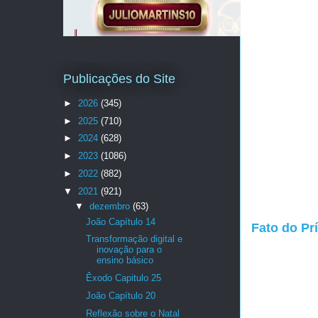
Publicações do Site
►
2026
(345)
►
2025
(710)
►
2024
(628)
►
2023
(1086)
►
2022
(882)
▼
2021
(921)
▼
dezembro
(63)
João Capítulo 14
Fato do Pr
Transformação digital e
inovação para o
ensino básico
Êxodo Capitulo 25
João Capítulo 20
Reflexão sobre o Natal