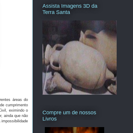
Assista Imagens 3D da
Terra Santa
rentes áreas do
a de cumprimento
ivil, eximindo o
Compre um de nossos
r, ainda que não
Livros
 impossibilidade