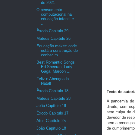
de 2021
O pensamento
computacional na
educação infantil e
...
Êxodo Capitulo 29
Mateus Capítulo 26
Educação maker: onde
está a construção de
conhecim...
Best Romantic Songs
Ed Sheeran, Lady
Gaga, Maroon ...
Feliz e Abençoado
Natal!
Êxodo Capitulo 18
Texto de autor
Mateus Capítulo 28
A pandemia do 
João Capítulo 19
direito, com es
sem culpa do de
Êxodo Capitulo 17
devedor de resp
Atos Capítulo 25
sem a preocupaç
João Capítulo 18
de cumprimento