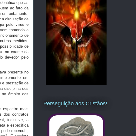
dentifica que as
buem ao fato da
 enfrentamento.
r a circulação de
io pelo vírus e
s vem tomando a
funcionamento de
 outras medidas.
possibilidade de
sse no exame da
do devedor pelo
tava presente no
adimplemento em
o e prestação de
a disciplina dos
, no âmbito dos
Perseguição aos Cristãos!
 o espectro mais
s dos contratos
aí, inclusive, a
eta e específica
 pode repercutir,