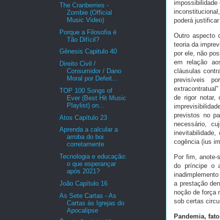
impossibilidade
The Cranberries -
inconstituciona
Zombie (Official
Music Video)
poderá justific
Porque a Filosofia é
Outro aspecto 
Tão Difícil?
teoria da impre
Gênesis Capitulo 40
por ele, não pos
em relação aos
Direito Civil /
Consumidor / Dano
cláusulas contr
Moral por Defeit...
previsíveis p
extracontratual"
TOP 100 Songs of
de rigor notar
Ever (Best Hit Music
Playlist) on...
imprevisibilida
previstos no p
Atos Capítulo 23
necessário, cu
Aprenda a calcular a
inevitabilidade
arroba do boi
cogência (ius imp
corretamente
Tecnologia e educação:
Por fim, anote-
o que esperançar
do príncipe o 
após 2021?
inadimplemento 
João Capítulo 16
a prestação dent
noção de força 
As Sete Cartas - As
sob certas circ
Cartas às Igrejas do
Apocalipse
Pandemia, fato