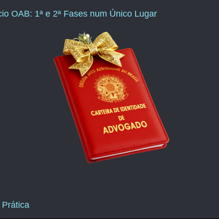
ício OAB: 1ª e 2ª Fases num Único Lugar
 Prática