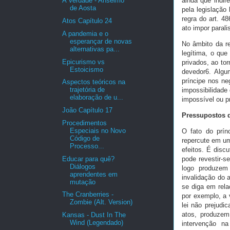
A Verdade - Anselmo
ainda que indir
de Aosta
pela legislação 
regra do art. 4
Atos Capítulo 24
ato impor parali
A pandemia e o
esperançar de novas
No âmbito da re
alternativas pa...
legítima, o que
Epicurismo vs
privados, ao tor
Estoicismo
devedor6. Algu
príncipe nos ne
Aspectos teóricos na
trajetória de
impossibilidade
elaboração de u...
impossível ou p
João Capítulo 17
Pressupostos d
Procedimentos
Especiais no Novo
O fato do prín
Código de
repercute em um
Processo...
efeitos. É disc
Educar para quê?
pode revestir-s
Diálogos
logo produzem 
aprendentes em
invalidação do 
mutação
se diga em rela
The Cranberries -
por exemplo, a v
Zombie (Alt. Version)
lei não prejudic
atos, produzem
Kansas - Dust In The
Wind (Legendado)
intervenção na