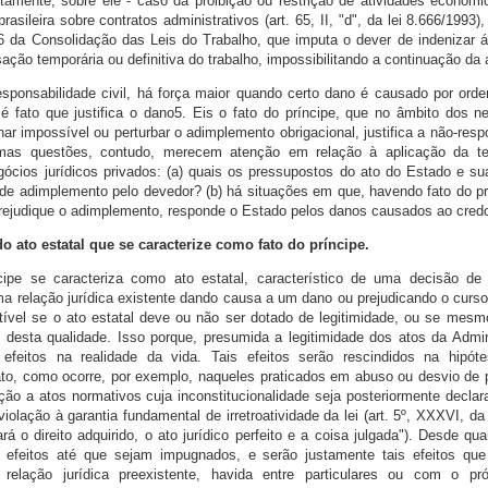
etamente, sobre ele - caso da proibição ou restrição de atividades econômi
brasileira sobre contratos administrativos (art. 65, II, "d", da lei 8.666/1993
86 da Consolidação das Leis do Trabalho, que imputa o dever de indenizar á
sação temporária ou definitiva do trabalho, impossibilitando a continuação da 
sponsabilidade civil, há força maior quando certo dano é causado por ord
 é fato que justifica o dano5. Eis o fato do príncipe, que no âmbito dos ne
nar impossível ou perturbar o adimplemento obrigacional, justifica a não-res
mas questões, contudo, merecem atenção em relação à aplicação da te
gócios jurídicos privados: (a) quais os pressupostos do ato do Estado e s
 de adimplemento pelo devedor? (b) há situações em que, havendo fato do pr
rejudique o adimplemento, responde o Estado pelos danos causados ao cred
o ato estatal que se caracterize como fato do príncipe.
cipe se caracteriza como ato estatal, característico de uma decisão de 
a relação jurídica existente dando causa a um dano ou prejudicando o curs
utível se o ato estatal deve ou não ser dotado de legitimidade, ou se mesmo
e desta qualidade. Isso porque, presumida a legitimidade dos atos da Admi
efeitos na realidade da vida. Tais efeitos serão rescindidos na hipóte
ato, como ocorre, por exemplo, naqueles praticados em abuso ou desvio d
ção a atos normativos cuja inconstitucionalidade seja posteriormente declar
iolação à garantia fundamental de irretroatividade da lei (art. 5º, XXXVI, da
ará o direito adquirido, o ato jurídico perfeito e a coisa julgada"). Desde q
 efeitos até que sejam impugnados, e serão justamente tais efeitos que
 relação jurídica preexistente, havida entre particulares ou com o pr