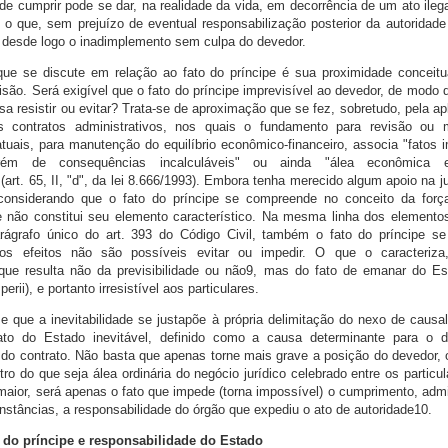
 de cumprir pode se dar, na realidade da vida, em decorrência de um ato ilega
l, o que, sem prejuízo de eventual responsabilização posterior da autoridad
ar desde logo o inadimplemento sem culpa do devedor.
que se discute em relação ao fato do príncipe é sua proximidade conceitu
visão. Será exigível que o fato do príncipe imprevisível ao devedor, de modo 
sa resistir ou evitar? Trata-se de aproximação que se fez, sobretudo, pela ap
 contratos administrativos, nos quais o fundamento para revisão ou 
atuais, para manutenção do equilíbrio econômico-financeiro, associa "fatos i
orém de consequências incalculáveis" ou ainda "álea econômica ex
 (art. 65, II, "d", da lei 8.666/1993). Embora tenha merecido algum apoio na j
, considerando que o fato do príncipe se compreende no conceito da forç
de não constitui seu elemento característico. Na mesma linha dos elementos
arágrafo único do art. 393 do Código Civil, também o fato do príncipe se
jos efeitos não são possíveis evitar ou impedir. O que o caracteriza
, que resulta não da previsibilidade ou não9, mas do fato de emanar do E
erii), e portanto irresistível aos particulares.
se que a inevitabilidade se justapõe à própria delimitação do nexo de causal
ato do Estado inevitável, definido como a causa determinante para o 
do contrato. Não basta que apenas torne mais grave a posição do devedor,
ro do que seja álea ordinária do negócio jurídico celebrado entre os particu
maior, será apenas o fato que impede (torna impossível) o cumprimento, admit
unstâncias, a responsabilidade do órgão que expediu o ato de autoridade10.
 do príncipe e responsabilidade do Estado