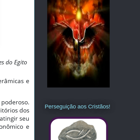
es do Egito
erâmicas e
 poderoso.
Perseguição aos Cristãos!
itórios dos
 atingir seu
onômico e