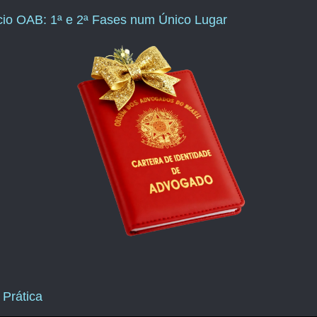
ício OAB: 1ª e 2ª Fases num Único Lugar
 Prática