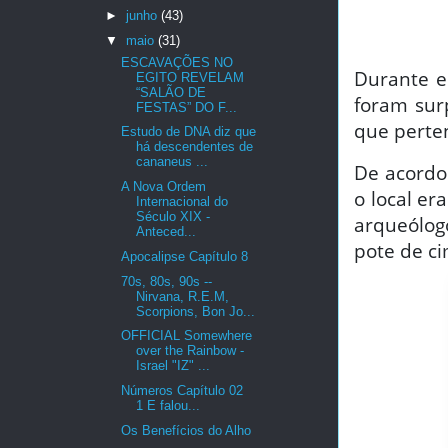
►
junho
(43)
▼
maio
(31)
ESCAVAÇÕES NO
Durante es
EGITO REVELAM
“SALÃO DE
foram sur
FESTAS” DO F...
que perte
Estudo de DNA diz que
há descendentes de
cananeus ...
De acordo
A Nova Ordem
o local er
Internacional do
Século XIX -
arqueólo
Anteced...
pote de c
Apocalipse Capítulo 8
70s, 80s, 90s --
Nirvana, R.E.M,
Scorpions, Bon Jo...
OFFICIAL Somewhere
over the Rainbow -
Israel "IZ" ...
Números Capítulo 02
1 E falou...
Os Benefícios do Alho