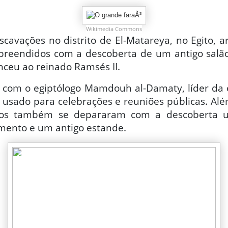
Wikimedia Commons
cavações no distrito de El-Matareya, no Egito, 
preendidos com a descoberta de um antigo salão
nceu ao reinado Ramsés II.
 com o egiptólogo Mamdouh al-Damaty, líder da 
a usado para celebrações e reuniões públicas. Alé
gos também se depararam com a descoberta 
imento e um antigo estande.