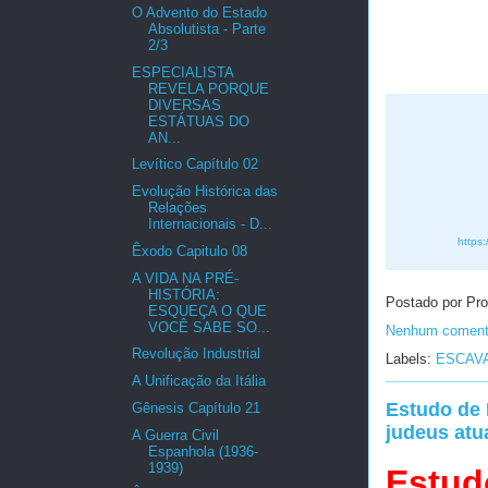
O Advento do Estado
Absolutista - Parte
2/3
ESPECIALISTA
REVELA PORQUE
DIVERSAS
ESTÁTUAS DO
AN...
Levítico Capítulo 02
Evolução Histórica das
Relações
Internacionais - D...
https:
Êxodo Capitulo 08
A VIDA NA PRÉ-
HISTÓRIA:
Postado por Pro
ESQUEÇA O QUE
VOCÊ SABE SO...
Nenhum coment
Revolução Industrial
Labels:
ESCAVA
A Unificação da Itália
Estudo de 
Gênesis Capítulo 21
judeus atu
A Guerra Civil
Espanhola (1936-
1939)
Estud