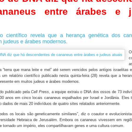
ananeus entre árabes e j
io científico revela que a herança genética dos ca
m judeus e árabes modernos.
O
c
a
“terra que mana leite e mel” até serem vencidos pelos antigos israelitas
s um relatório científico publicado nesta quinta-feira (28) revela que a hera
presente em muitos judeus e árabes modernos.
do publicado pela
Cell Press
, a equipe extraiu o DNA dos ossos de 73 indiv
500 anos em cinco locais cananeus espalhados por Israel e Jordânia. Eles
 dados de mais 20 indivíduos de quatro sites relatados anteriormente.
todos os locais são geneticamente similares”, diz o coautor e evolucionista
versidade Hebraica de Jerusalém. Embora os cananeus vivessem em regiõ
e tornado um império, eles compartilhavam genes e uma cultura comum.