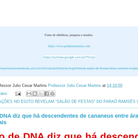
Fonte de referência, pesquisa e estudos:
https://www.profjuliomartins.com
https://scholar.google.com.br/?hl=pt
//aventurasnahistoria.uol.com.br/noticias/historia-hoje/historia-salao-de-festas-farao-ramses-ii-egit
fessor Julio Cesar Martins
Professor Julio Cesar Martins
at
14:10:00
ário:
ÇÕES NO EGITO REVELAM “SALÃO DE FESTAS” DO FARAÓ RAMSÉS I
DNA diz que há descendentes de cananeus entre ár
ais
o de DNA diz que há descen