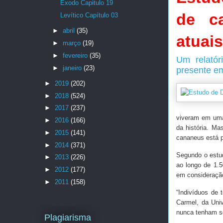
Êxodo Capitulo 19
de c
Levítico Capítulo 03
►
abril
(35)
atuais
►
março
(19)
►
fevereiro
(35)
Um relatór
►
janeiro
(23)
presente e
►
2019
(202)
►
2018
(524)
►
2017
(237)
viveram em uma 
►
2016
(166)
da história. Ma
►
2015
(141)
cananeus está 
►
2014
(371)
Segundo o estu
►
2013
(226)
ao longo de 1.
►
2012
(177)
em consideração
►
2011
(158)
“Indivíduos de 
Carmel, da Uni
nunca tenham s
Plagiarisma