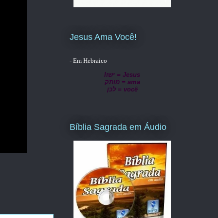
Jesus Ama Você!
- Em Hebraico
lישו = Jesus
מותק = ama
לכן = você
Bíblia Sagrada em Áudio