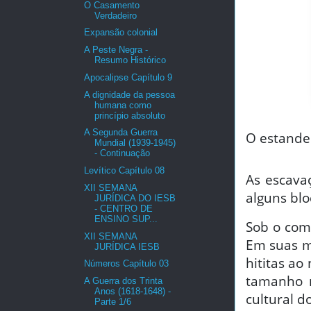
O Casamento
Verdadeiro
Expansão colonial
A Peste Negra -
Resumo Histórico
Apocalipse Capítulo 9
A dignidade da pessoa
humana como
princípio absoluto
A Segunda Guerra
O estand
Mundial (1939-1945)
- Continuação
Levítico Capítulo 08
As escava
XII SEMANA
alguns blo
JURÍDICA DO IESB
- CENTRO DE
ENSINO SUP...
Sob o com
XII SEMANA
Em suas mã
JURÍDICA IESB
hititas ao 
Números Capítulo 03
tamanho 
A Guerra dos Trinta
Anos (1618-1648) -
cultural do
Parte 1/6