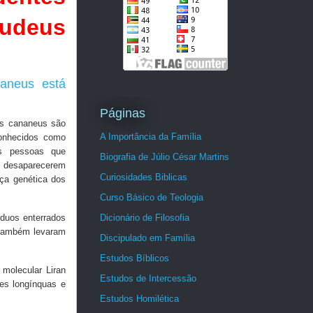
udeus
naneus está
Páginas
s cananeus são
A Importância da Família
onhecidos como
s pessoas que
Biografia de Júlio César Martins
 e desaparecerem
Curiosidades Biblicas
nça genética dos
Curso Básico de Teologia
Dicionário de Filosofia
íduos enterrados
 também levaram
Discipulado em Família
Estudos Bíblicos
 molecular Liran
Estudos de Intercessão
es longínquas e
Estudos Homilética