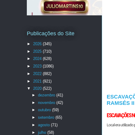
Publicações do Site
►
2026
(345)
►
2025
(710)
►
2024
(628)
►
2023
(1086)
►
2022
(882)
►
2021
(921)
▼
2020
(522)
►
dezembro
(41)
ESCAVAÇÕ
RAMSÉS II
►
novembro
(42)
►
outubro
(59)
ESCAVAÇÕES NO
►
setembro
(65)
Local era utilizado
►
agosto
(71)
►
julho
(58)