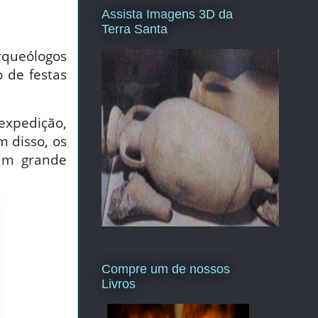
Assista Imagens 3D da
Terra Santa
arqueólogos
 de festas
expedição,
m disso, os
um grande
Compre um de nossos
Livros