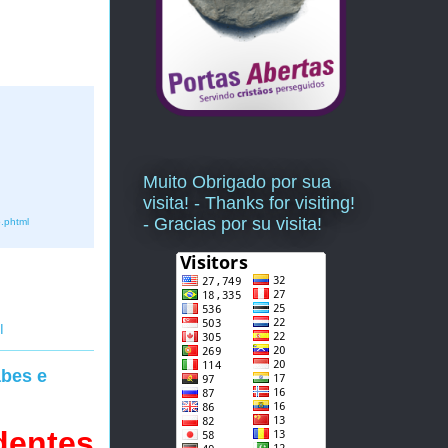
Muito Obrigado por sua
visita! - Thanks for visiting!
- Gracias por su visita!
o.phtml
I
abes e
dentes