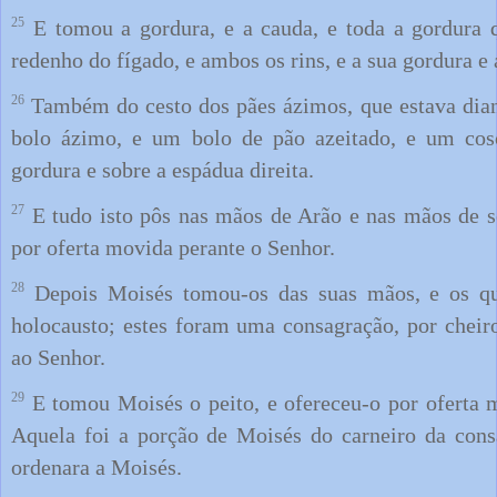
25
E tomou a gordura, e a cauda, e toda a gordura q
redenho do fígado, e ambos os rins, e a sua gordura e 
26
Também do cesto dos pães ázimos, que estava dia
bolo ázimo, e um bolo de pão azeitado, e um cos
gordura e sobre a espádua direita.
27
E tudo isto pôs nas mãos de Arão e nas mãos de se
por oferta movida perante o Senhor.
28
Depois Moisés tomou-os das suas mãos, e os qu
holocausto; estes foram uma consagração, por cheir
ao Senhor.
29
E tomou Moisés o peito, e ofereceu-o por oferta 
Aquela foi a porção de Moisés do carneiro da con
ordenara a Moisés.