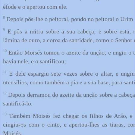
éfode e o apertou com ele.
8
Depois pôs-lhe o peitoral, pondo no peitoral o Urim
9
E pôs a mitra sobre a sua cabeça; e sobre esta, n
lâmina de ouro, a coroa da santidade, como o Senhor 
10
Então Moisés tomou o azeite da unção, e ungiu o t
havia nele, e o santificou;
11
E dele espargiu sete vezes sobre o altar, e ungiu
utensílios, como também a pia e a sua base, para santi
12
Depois derramou do azeite da unção sobre a cabeça 
santificá-lo.
13
Também Moisés fez chegar os filhos de Arão, e ve
cingiu-os com o cinto, e apertou-lhes as tiaras, 
Moisés.