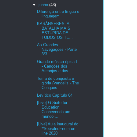
▼
junho
(43)
Diferença entre língua e
linguagem
KARÁNSEBES: A
BATALHA MAIS
ESTÚPIDA DE
TODOS OS TE...
As Grandes
Navegações - Parte
3/3
Grande música épica I
- Canções dos
Arcanjos e dos...
Tema de conquista e
glória (Vangelis - The
Conques...
Levítico Capítulo 04
[Live] G Suite for
Education:
Conhecendo um
mundo ...
[Live] Aula inaugural do
#SobralnoEnem on-
line 2020