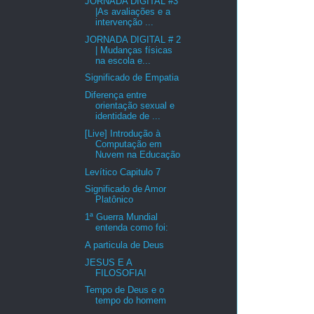
JORNADA DIGITAL #3
|As avaliações e a
intervenção ...
JORNADA DIGITAL # 2
| Mudanças físicas
na escola e...
Significado de Empatia
Diferença entre
orientação sexual e
identidade de ...
[Live] Introdução à
Computação em
Nuvem na Educação
Levítico Capitulo 7
Significado de Amor
Platônico
1ª Guerra Mundial
entenda como foi:
A particula de Deus
JESUS E A
FILOSOFIA!
Tempo de Deus e o
tempo do homem