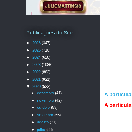
Publicações do Site
►
2026
(347)
►
2025
(710)
►
2024
(628)
►
2023
(1086)
►
2022
(882)
►
2021
(921)
▼
2020
(522)
►
dezembro
(41)
A particul
►
novembro
(42)
A partícul
►
outubro
(59)
►
setembro
(65)
►
agosto
(71)
►
julho
(58)