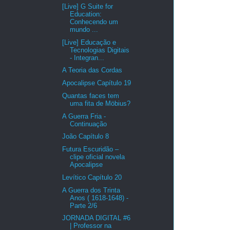
[Live] G Suite for
Education:
Conhecendo um
mundo ...
[Live] Educação e
Tecnologias Digitais
- Integran...
A Teoria das Cordas
Apocalipse Capítulo 19
Quantas faces tem
uma fita de Möbius?
A Guerra Fria -
Continuação
João Capítulo 8
Futura Escuridão –
clipe oficial novela
Apocalipse
Levítico Capítulo 20
A Guerra dos Trinta
Anos ( 1618-1648) -
Parte 2/6
JORNADA DIGITAL #6
| Professor na