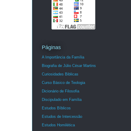
Páginas
A Importância da Família
Biografia de Júlio César Martins
Curiosidades Biblicas
Curso Básico de Teologia
Dicionário de Filosofia
Discipulado em Família
Estudos Bíblicos
Estudos de Intercessão
Estudos Homilética