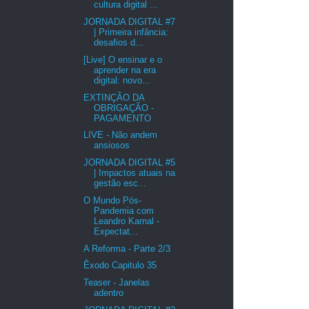
cultura digital ...
JORNADA DIGITAL #7
| Primeira infância:
desafios d...
[Live] O ensinar e o
aprender na era
digital: novo...
EXTINÇÃO DA
OBRIGAÇÃO -
PAGAMENTO
LIVE - Não andem
ansiosos
JORNADA DIGITAL #5
| Impactos atuais na
gestão esc...
O Mundo Pós-
Pandemia com
Leandro Karnal -
Expectat...
A Reforma - Parte 2/3
Êxodo Capitulo 35
Teaser - Janelas
adentro