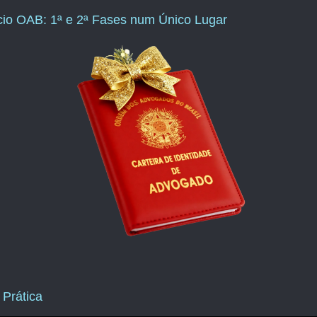
ício OAB: 1ª e 2ª Fases num Único Lugar
 Prática