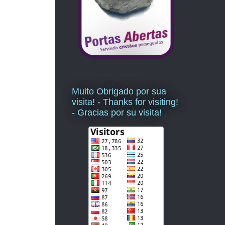
Muito Obrigado por sua
visita! - Thanks for visiting!
- Gracias por su visita!