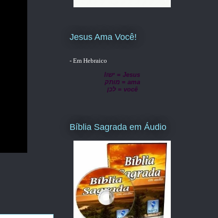
Jesus Ama Você!
- Em Hebraico
lישו = Jesus
מותק = ama
לכן = você
Bíblia Sagrada em Áudio