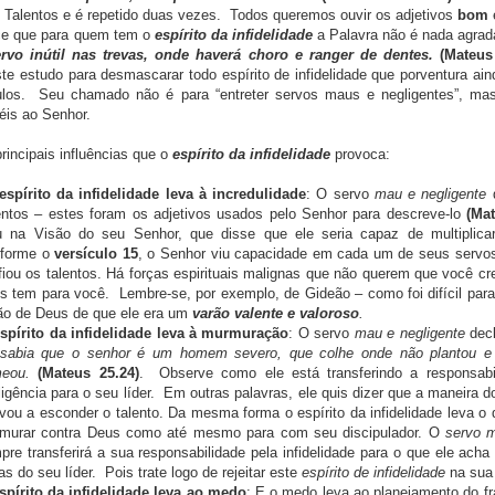
 Talentos e é repetido duas vezes. Todos queremos ouvir os adjetivos
bom
e para quem tem o
espírito da infidelidade
a Palavra não é nada agradá
vo inútil nas trevas, onde haverá choro e ranger de dentes.
(Mateus 
te estudo para desmascarar todo espírito de infidelidade que porventura ai
ulos. Seu chamado não é para “entreter servos maus e negligentes”, mas 
éis ao Senhor.
pais influências que o
espírito da infidelidade
provoca:
espírito da infidelidade leva à incredulidade
: O servo
mau e negligente
d
entos – estes foram os adjetivos usados pelo Senhor para descreve-lo
(Mat
u na Visão do seu Senhor, que disse que ele seria capaz de multiplicar
forme o
versículo 15
, o Senhor viu capacidade em cada um de seus servos
fiou os talentos. Há forças espirituais malignas que não querem que você cr
s tem para você. Lembre-se, por exemplo, de Gideão – como foi difícil para 
ão de Deus de que ele era um
varão valente e valoroso
.
spírito da infidelidade leva à murmuração
: O servo
mau e negligente
decl
sabia que o senhor é um homem severo, que colhe onde não plantou e 
eou.
(Mateus 25.24)
. Observe como ele está transferindo a responsabi
ligência para o seu líder. Em outras palavras, ele quis dizer que a maneira d
evou a esconder o talento. Da mesma forma o espírito da infidelidade leva o d
murar contra Deus como até mesmo para com seu discipulador. O
servo m
pre transferirá a sua responsabilidade pela infidelidade para o que ele ach
as do seu líder. Pois trate logo de rejeitar este
espírito de infidelidade
na sua 
spírito da infidelidade leva ao medo
: E o medo leva ao planejamento do f