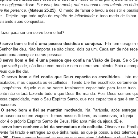
 e negligente
disse:
Por isso, tive medo, saí e escondi o seu talento no chão
ue lhe pertence.
(Mateus 25.25)
. O medo de falhar o levou a desistir e parali
er. Rejeite logo toda ação do
espírito de infidelidade
e todo medo de falhar 
alisando suas conquistas.
fazer para ser um servo bom e fiel?
 servo bom e fiel é uma pessoa decidida e corajosa.
Ela tem coragem de
 Senhor lhe deu. Não importa se são cinco, dois ou um. Cada um de nós rec
sado para abençoar outras pessoas.
O servo bom e fiel é uma pessoa que confia na Visão de Deus.
Se o Se
se que você pode, não fique com medo e nem enterre seu talento. Saia a camp
Deus que lhe dar.
O servo bom e fiel confia que Deus capacita os escolhidos.
Isto m
acitados, mas capacita os escolhidos. Tendo Ele lhe escolhido, certamente
 propósitos. Aquele que se sente totalmente capacitado para fazer tudo
ente não estará fazendo tudo o que Deus lhe manda. Pois Deus sempre qu
nossa capacidade, mas o Seu Espírito Santo, que nos capacitou e que é
em C
ncedores.
O servo bom e fiel se mantém motivado.
Na Parábola, após entregar 
or ausentou-se em viagem. Temos nossos líderes, os conservos, a Igreja..
ador é o próprio Espírito Santo de Deus. Não abra mão da ajuda dEle.
 servo bom conhece a lei da semeadura e da colheita.
Observe na Parábo
gente
foi tirado e entregue ao que tinha mais, ao que já possuía dez talentos 
e 29)
. Deus sempre honrará os servos que semeiam fidelidade e obediência.