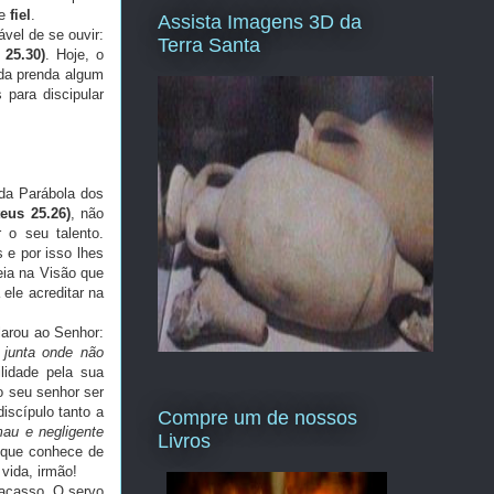
e
fiel
.
Assista Imagens 3D da
vel de se ouvir:
Terra Santa
25.30)
. Hoje, o
nda prenda algum
para discipular
a Parábola dos
eus 25.26)
, não
 o seu talento.
 e por isso lhes
eia na Visão que
ele acreditar na
arou ao Senhor:
junta onde não
lidade pela sua
o seu senhor ser
iscípulo tanto a
Compre um de nossos
au e negligente
Livros
a que conhece de
vida, irmão!
racasso. O servo