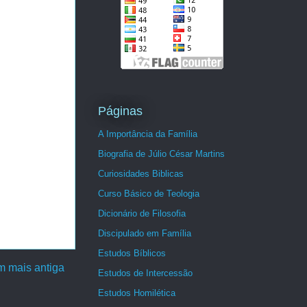
Páginas
A Importância da Família
Biografia de Júlio César Martins
Curiosidades Biblicas
Curso Básico de Teologia
Dicionário de Filosofia
Discipulado em Família
Estudos Bíblicos
 mais antiga
Estudos de Intercessão
Estudos Homilética