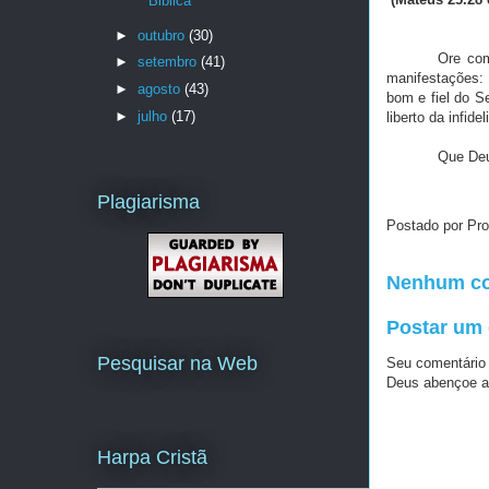
Biblica
►
outubro
(30)
Ore com
►
setembro
(41)
manifestações:
►
agosto
(43)
bom e fiel do S
►
julho
(17)
liberto da infide
Que Deu
Plagiarisma
Postado por Pro
Nenhum co
Postar um
Pesquisar na Web
Seu comentário
Deus abençoe a
Harpa Cristã