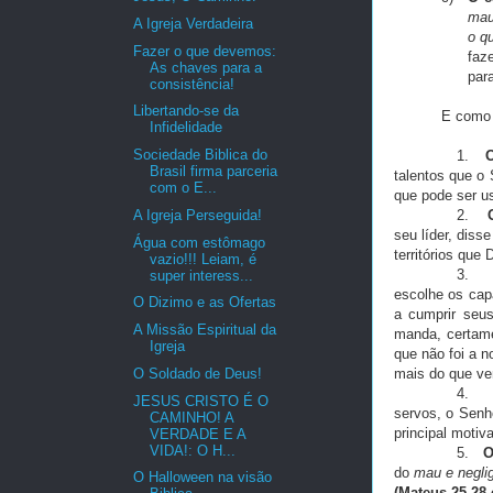
mau
A Igreja Verdadeira
o q
Fazer o que devemos:
faz
As chaves para a
par
consistência!
Libertando-se da
E como 
Infidelidade
Sociedade Biblica do
1.
O
Brasil firma parceria
talentos que o
com o E...
que pode ser u
A Igreja Perseguida!
2.
seu líder, dis
Água com estômago
territórios que 
vazio!!! Leiam, é
3.
super interess...
escolhe os cap
O Dizimo e as Ofertas
a cumprir seus
A Missão Espiritual da
manda, certam
Igreja
que não foi a 
O Soldado de Deus!
mais do que ve
4.
JESUS CRISTO É O
servos, o Senh
CAMINHO! A
principal motiv
VERDADE E A
VIDA!: O H...
5.
O
do
mau e negli
O Halloween na visão
(Mateus 25.28 