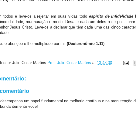
 todos e leve-os a rejeitar em suas vidas todo
espírito de infidelidade
 incredulidade, murmuração e medo. Desafie cada um deles a se posiciona
enhor Jesus Cristo. Leve-os a declarar que têm cada uma das cinco caracter
lidade.
s o abençoe e lhe multiplique por mil
(Deuteronômio 1.11)
.
fessor Julio Cesar Martins
Prof. Julio Cesar Martins
at
13:43:00
mentário:
 comentário
 desempenha um papel fundamental na melhoria contínua e na manutenção d
bundantemente você!