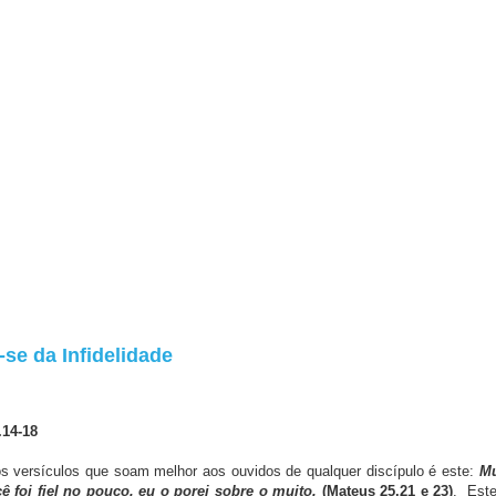
-se da Infidelidade
.14-18
ulos que soam melhor aos ouvidos de qualquer discípulo é este:
Mu
ê foi fiel no pouco, eu o porei sobre o muito.
(Mateus 25.21 e 23)
. Este