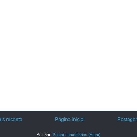
is recente
Página inicial
Postagem
Assinar:
Postar comentários (Atom)