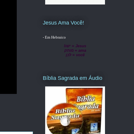
Jesus Ama Você!
- Em Hebraico
lישו = Jesus
מותק = ama
לכן = você
Bíblia Sagrada em Áudio