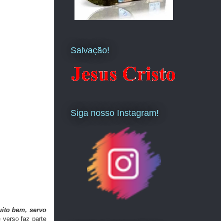
Salvação!
Siga nosso Instagram!
ito bem, servo
 verso faz parte