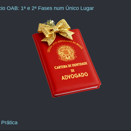
ício OAB: 1ª e 2ª Fases num Único Lugar
 Prática