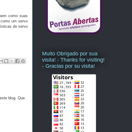
bem como suas
r como um servo
ísticas do servo
Muito Obrigado por sua
visita! - Thanks for visiting!
- Gracias por su visita!
este blog. Que