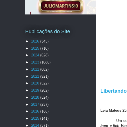
Publicações do Site
►
2026
(345)
►
2025
(710)
►
2024
(628)
►
2023
(1086)
►
2022
(882)
►
2021
(921)
►
2020
(522)
►
2019
(202)
Libertando
►
2018
(524)
►
2017
(237)
Leia Mateus 25
►
2016
(166)
►
2015
(141)
Um dos versíc
►
2014
(371)
bom e fiel! Voc