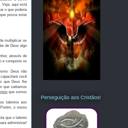
. Veja, aqui está
sar o que poderia
que possa estar
 multiplicar os
ebe de Deus algo
nhor, através de
o e conquiste os
esmo: Deus não
 capacitará você
 o que Deus lhe
er que saibamos
risto
que somos
Perseguição aos Cristãos!
os talentos aos
. Porém, o nosso
la que o talento
para administrar!