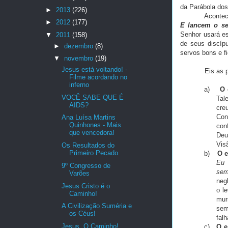
da Parábola dos
►
2013
(226)
Acontece qu
►
2012
(177)
E lancem o ser
Senhor usará es
▼
2011
(158)
de seus discíp
►
dezembro
(8)
servos bons e fi
▼
novembro
(19)
Jesus está voltando! -
Eis as princi
Filme acordando no
inferno
a)
O 
VOCÊ SABE QUE É
Tal
AIDS?
cre
Con
Ana Luísa Martins
Quinhones - Mais
con
que vencedora!
Deu
Vis
Os Resultados do
Primeiro Pecado
b)
O e
Eu 
9º Congresso de
sem
Varões
neg
Jesus Cristo é o
o l
Caminho!
mur
A Civilização Suméria e
sem
os Céus!
falh
Jesus, O Caminho!
c)
O e