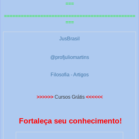
t
===
r
===============================================
a
===
s
1
JusBrasil
@profjuliomartins
Filosofia - Artigos
>>>>>>
Cursos Grátis
<<<<<<
Fortaleça seu conhecimento!