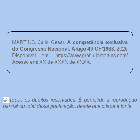
MARTINS, Julio Cesar.
A competência exclusiva
do Congresso Nacional: Artigo 49 CF/1988
.
2026
Disponível em:
https://www.profjuliomartins.com/
Acesso em: XX de XXXX de XXXX.
o
c
ê
©
Todos os direitos reservados. É permitida a reprodução
parcial ou total desta publicação, desde que citada a fonte.
e
o
u
===============================================