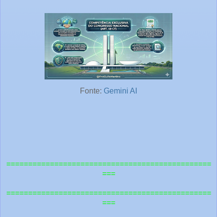
Fonte:
Gemini AI
===============================================
===
=============================================
==
===