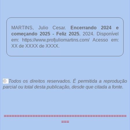
MARTINS, Julio Cesar.
Encerrando 2024 e
começando 2025 - Feliz 2025
.
2024. Disponível
em:
https://www.profjuliomartins.com/ Acesso em:
XX de XXXX de XXXX.
o
c
ê
©
Todos os direitos reservados. É permitida a reprodução
parcial ou total desta publicação, desde que citada a fonte.
e
o
u
===============================================
t
===
r