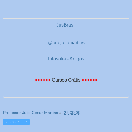
a
===============================================
===
s
1
JusBrasil
@profjuliomartins
Filosofia - Artigos
>>>>>>
Cursos Grátis
<<<<<<
Professor Julio Cesar Martins
at
22:00:00
Compartilhar