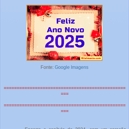
Fonte:
Google Imagens
===============================================
===
===============================================
===