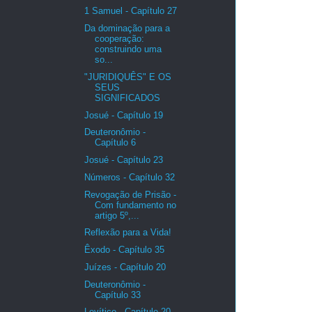
1 Samuel - Capítulo 27
Da dominação para a
cooperação:
construindo uma
so...
"JURIDIQUÊS" E OS
SEUS
SIGNIFICADOS
Josué - Capítulo 19
Deuteronômio -
Capítulo 6
Josué - Capítulo 23
Números - Capítulo 32
Revogação de Prisão -
Com fundamento no
artigo 5º,...
Reflexão para a Vida!
Êxodo - Capítulo 35
Juízes - Capítulo 20
Deuteronômio -
Capítulo 33
Levítico - Capítulo 20