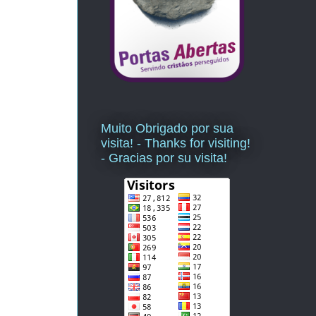
Muito Obrigado por sua
visita! - Thanks for visiting!
- Gracias por su visita!