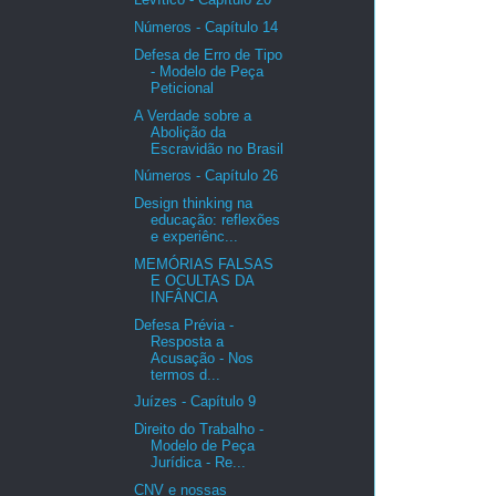
Números - Capítulo 14
Defesa de Erro de Tipo
- Modelo de Peça
Peticional
A Verdade sobre a
Abolição da
Escravidão no Brasil
Números - Capítulo 26
Design thinking na
educação: reflexões
e experiênc...
MEMÓRIAS FALSAS
E OCULTAS DA
INFÂNCIA
Defesa Prévia -
Resposta a
Acusação - Nos
termos d...
Juízes - Capítulo 9
Direito do Trabalho -
Modelo de Peça
Jurídica - Re...
CNV e nossas