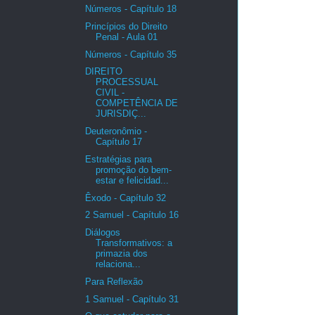
Números - Capítulo 18
Princípios do Direito
Penal - Aula 01
Números - Capítulo 35
DIREITO
PROCESSUAL
CIVIL -
COMPETÊNCIA DE
JURISDIÇ...
Deuteronômio -
Capítulo 17
Estratégias para
promoção do bem-
estar e felicidad...
Êxodo - Capítulo 32
2 Samuel - Capítulo 16
Diálogos
Transformativos: a
primazia dos
relaciona...
Para Reflexão
1 Samuel - Capítulo 31