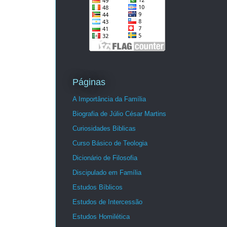
Páginas
A Importância da Família
Biografia de Júlio César Martins
Curiosidades Biblicas
Curso Básico de Teologia
Dicionário de Filosofia
Discipulado em Família
Estudos Bíblicos
Estudos de Intercessão
Estudos Homilética