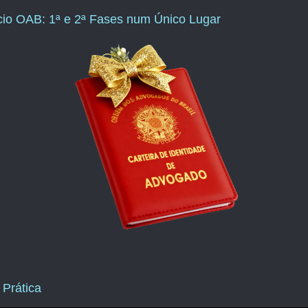
ício OAB: 1ª e 2ª Fases num Único Lugar
 Prática