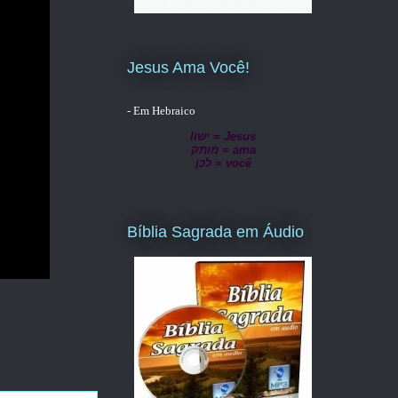
Jesus Ama Você!
- Em Hebraico
lישו = Jesus
מותק = ama
לכן = você
Bíblia Sagrada em Áudio