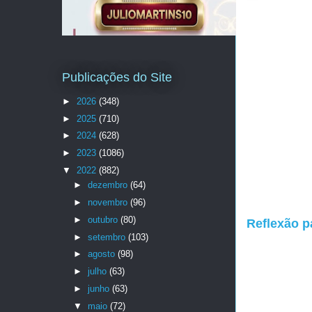
Publicações do Site
►
2026
(348)
►
2025
(710)
►
2024
(628)
►
2023
(1086)
▼
2022
(882)
►
dezembro
(64)
►
novembro
(96)
►
outubro
(80)
Reflexão p
►
setembro
(103)
►
agosto
(98)
►
julho
(63)
►
junho
(63)
▼
maio
(72)