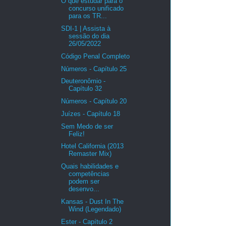
O que estudar para o
concurso unificado
para os TR...
SDI-1 | Assista à
sessão do dia
26/05/2022
Código Penal Completo
Números - Capítulo 25
Deuteronômio -
Capítulo 32
Números - Capítulo 20
Juízes - Capítulo 18
Sem Medo de ser
Feliz!
Hotel California (2013
Remaster Mix)
Quais habilidades e
competências
podem ser
desenvo...
Kansas - Dust In The
Wind (Legendado)
Ester - Capítulo 2