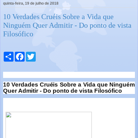
quinta-feira, 19 de julho de 2018
10 Verdades Cruéis Sobre a Vida que
Ninguém Quer Admitir - Do ponto de vista
Filosófico
C
F
T
o
a
w
m
c
i
p
e
t
a
b
t
r
o
e
t
o
r
10 Verdades Cruéis Sobre a Vida que Ninguém
i
k
Quer Admitir - Do ponto de vista Filosófico
l
h
a
r