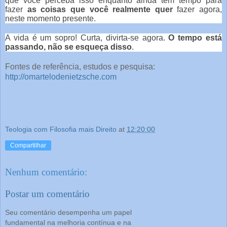
que você perceba isso enquanto ainda tem tempo para
fazer
as coisas que você realmente quer
fazer agora,
neste momento presente.
A vida é um sopro! Curta, divirta-se agora.
O tempo está
passando, não se esqueça disso
.
Fontes de referência, estudos e pesquisa:
http://omartelodenietzsche.com
Teologia com Filosofia mais Direito
at
12:20:00
Compartilhar
Nenhum comentário:
Postar um comentário
Seu comentário desempenha um papel
fundamental na melhoria contínua e na