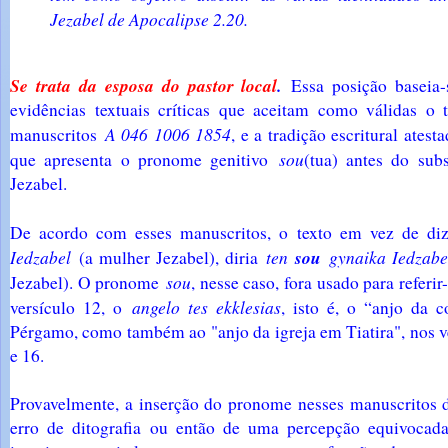
Jezabel de Apocalipse 2.20.
Se trata da esposa do pastor local
.
Essa posição baseia-
evidências textuais críticas que aceitam como válidas o
A 046 1006 1854
manuscritos
, e a tradição escritural ates
sou
que apresenta o pronome genitivo
(tua) antes do subs
Jezabel.
De acordo com esses manuscritos, o texto em vez de d
Iedzabel
ten
sou
gynaika Iedzabe
(a mulher Jezabel), diria
sou
Jezabel). O pronome
, nesse caso, fora usado para referir
angelo tes ekklesias
versículo 12, o
, isto é, o “anjo da 
Pérgamo, como também ao "anjo da igreja em Tiatira", nos v
e 16.
Provavelmente, a inserção do pronome nesses manuscritos 
erro de ditografia ou então de uma percepção equivocad