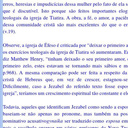
erros, heresias e impudicícias dessa mulher pelo fato de ela s
que é discutível. Isto porque são feitos importantes elog
teologais da igreja de Tiatira. A obra, a fé, o amor, a paciê
dessa comunidade cristã são mais excelentes do que o e
(v.19).
Observe, a igreja de Éfeso é criticada por “deixar o primeiro 
os exercícios teologais da igreja de Tiatira só aumentaram. 
diz Matthew Henry, “tinham deixado o seu primeiro amor, 
primeiro zelo, estes estavam se tornando mais sábios e m
p.968). A mesma comparação pode ser feita a respeito da 
cristã de Hebreus que, em vez de crescer, estagnou-se
Dificilmente, caso a Jezabel do referido texto fosse esp
igreja”, teríamos um crescimento espiritual tão constante e el
Todavia, aqueles que identificam Jezabel como sendo a espos
baseiam-se não apenas no pronome, mas também na poss
gynaika
esposa
nominativo acusativo
ser traduzido como
em
pois o vocábulo aparece em várias perícopes do Novo Te