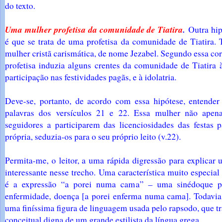
do texto.
Uma mulher profetisa da comunidade de Tiatira
.
Outra hip
é que se trata de uma profetisa da comunidade de Tiatira. 
mulher cristã carismática, de nome Jezabel. Segundo essa corr
profetisa induzia alguns crentes da comunidade de Tiatira à
participação nas festividades pagãs, e à idolatria.
Deve-se, portanto, de acordo com essa hipótese, entender 
palavras dos versículos 21 e 22. Essa mulher não apena
seguidores a participarem das licenciosidades das festas 
própria, seduzia-os para o seu próprio leito (v.22).
Permita-me, o leitor, a uma rápida digressão para explicar
interessante nesse trecho. Uma característica muito especial
é a expressão “a porei numa cama” – uma sinédoque par
enfermidade, doença [a porei enferma numa cama]. Todavia 
uma finíssima figura de linguagem usada pelo rapsodo, que 
conceitual digna de um grande estilista da língua grega.