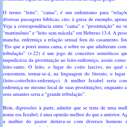
O termo “leito”, “cama”, é um eufemismo para “relaçõ
diversas passagens bíblicas, cito, à guisa de exemplo, apen
Veja a correspondência entre “cama” e “prostituição” no v
“matrimônio” e “leito sem mácula” em Hebreus 13.4. A prost
mancha, enfermiça a relação sexual fora do casamento. Isto
“Eis que a porei numa cama, e sobre os que adulteram com 
tribulação” (v.22) é um jogo de conceitos semióticos q
impudicícia da prostituição ao leito-enfermiço, assim com
leito-santo. O leito, o lugar do coito lascivo, no qual 
consomem, tornar-se-á, na linguagem do literato, o luga
(leito-coito/leito-enfermiço). A mulher Jezabel seria co
enfermiça no mesmo local de suas prostituições; enquanto 
seus amantes seria a “grande tribulação”.
Bem, digressões à parte, admitir que se trata de uma mulhe
nome era Jezabel, é uma opinião melhor do que a anterior. Ag
a mulher do pastor deitava-se com diversos homens 