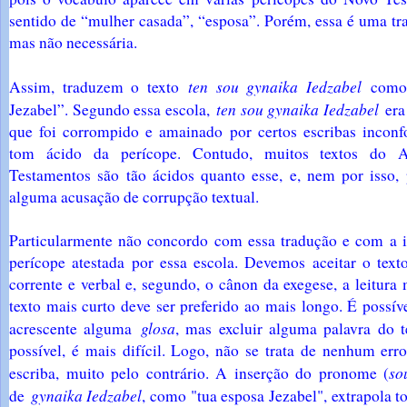
sentido de “mulher casada”, “esposa”. Porém, essa é uma tr
mas não necessária.
ten sou gynaika Iedzabel
Assim, traduzem o texto
como
ten sou gynaika Iedzabel
Jezabel”. Segundo essa escola,
era 
que foi corrompido e amainado por certos escribas inco
tom ácido da perícope. Contudo, muitos textos do 
Testamentos são tão ácidos quanto esse, e, nem por isso, 
alguma acusação de corrupção textual.
Particularmente não concordo com essa tradução e com a i
perícope atestada por essa escola. Devemos aceitar o tex
corrente e verbal e, segundo, o cânon da exegese, a leitura
texto mais curto deve ser preferido ao mais longo. É possív
glosa
acrescente alguma
, mas excluir alguma palavra do t
possível, é mais difícil. Logo, não se trata de nenhum err
so
escriba, muito pelo contrário. A inserção do pronome (
gynaika Iedzabel
de
, como "tua esposa Jezabel", extrapola t