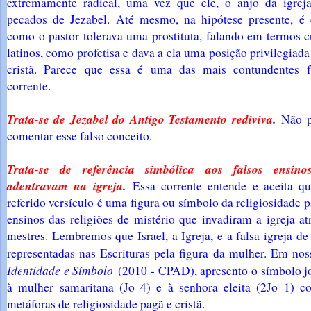
extremamente radical, uma vez que ele, o anjo da igreja
pecados de Jezabel. Até mesmo, na hipótese presente, é d
como o pastor tolerava uma prostituta, falando em termos c
latinos, como profetisa e dava a ela uma posição privilegia
cristã. Parece que essa é uma das mais contundentes f
corrente.
Trata-se de Jezabel do Antigo Testamento rediviva
.
Não p
comentar esse falso conceito.
Trata-se de referência simbólica aos falsos ensin
adentravam na igreja
.
Essa corrente entende e aceita q
referido versículo é uma figura ou símbolo da religiosidade p
ensinos das religiões de mistério que invadiram a igreja at
mestres. Lembremos que Israel, a Igreja, e a falsa igreja d
representadas nas Escrituras pela figura da mulher. Em no
Identidade e Símbolo
(2010 - CPAD), apresento o símbolo jo
à mulher samaritana (Jo 4) e à senhora eleita (2Jo 1) c
metáforas de religiosidade pagã e cristã.