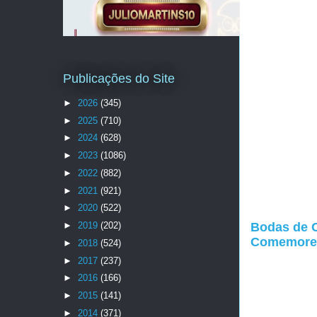
Publicações do Site
►
2026
(345)
►
2025
(710)
►
2024
(628)
►
2023
(1086)
►
2022
(882)
►
2021
(921)
►
2020
(522)
►
2019
(202)
Bodas de C
Comemore
►
2018
(524)
►
2017
(237)
►
2016
(166)
►
2015
(141)
►
2014
(371)