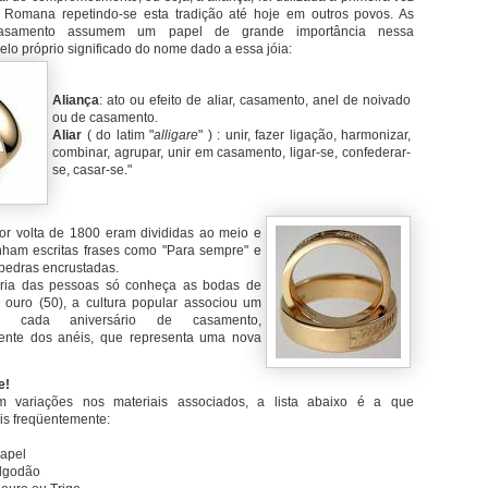
o Romana repetindo-se esta tradição até hoje em outros povos. As
casamento assumem um papel de grande importância nessa
lo próprio significado do nome dado a essa jóia:
Aliança
: ato ou efeito de aliar, casamento, anel de noivado
ou de casamento.
Aliar
( do latim "
alligare
" ) : unir, fazer ligação, harmonizar,
combinar, agrupar, unir em casamento, ligar-se, confederar-
se, casar-se."
or volta de 1800 eram divididas ao meio e
nham escritas frases como "Para sempre" e
 pedras encrustadas.
ria das pessoas só conheça as bodas de
 ouro (50), a cultura popular associou um
ra cada aniversário de casamento,
ente dos anéis, que representa uma nova
e!
 variações nos materiais associados, a lista abaixo é a que
s freqüentemente:
Papel
Algodão