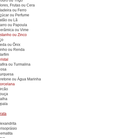
Couro ou Trigo
lores, Frutas ou Cera
Madeira ou Ferro
Açúcar ou Perfume
Latão ou Lã
Barro ou Papoula
Cerâmica ou Vime
Estanho ou Zinco
ço
Seda ou Ônix
Linho ou Renda
Marfim
ristal
afira ou Turmalina
Rosa
Turquesa
Cretone ou Água Marinha
Porcelana
ircão
Louça
Palha
Opala
rata
lexandrita
risoprásio
Hematita