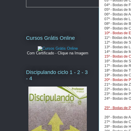
03º - Bodas de 
04º - Bodas de F
05º - Bodas de 
06º - Bodas de 
07º - Bodas de 
08º - Bodas de 
09º - Bodas de 
10º - Bodas de 
Cursos Grátis Online
11º - Bodas de A
12º - Bodas de 
13º - Bodas de 
14º - Bodas de 
Com Certificado - Clique na Imagem
15º - Bodas de C
16º - Bodas de S
17º - Bodas de 
18º - Bodas de 
Discipulando ciclo 1 - 2 - 3
19º - Bodas de 
- 4
20º - Bodas de 
21º - Bodas de Z
22º - Bodas de 
23º - Bodas de 
24º - Bodas de 
25º - Bodas de P
26º - Bodas de A
27º - Bodas de C
28º - Bodas de 