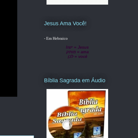
Jesus Ama Você!
- Em Hebraico
lישו = Jesus
מותק = ama
לכן = você
Bíblia Sagrada em Áudio