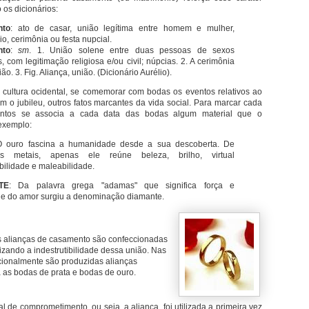
os dicionários:
nto
: ato de casar, união legítima entre homem e mulher,
o, cerimônia ou festa nupcial.
nto
:
sm
. 1. União solene entre duas pessoas de sexos
s, com legitimação religiosa e/ou civil; núpcias. 2. A cerimônia
ão. 3. Fig. Aliança, união. (Dicionário Aurélio).
a cultura ocidental, se comemorar com bodas os eventos relativos ao
 o jubileu, outros fatos marcantes da vida social. Para marcar cada
ntos se associa a cada data das bodas algum material que o
 exemplo:
O ouro fascina a humanidade desde a sua descoberta. De
s metais, apenas ele reúne beleza, brilho, virtual
ibilidade e maleabilidade.
TE
: Da palavra grega "adamas" que significa força e
de do amor surgiu a denominação diamante.
 alianças de casamento são confeccionadas
izando a indestrutibilidade dessa união. Nas
dicionalmente são produzidas alianças
a as bodas de prata e bodas de ouro.
l de comprometimento, ou seja, a aliança, foi utilizada a primeira vez