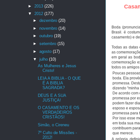
Casam
►
2013
(226)
▼
2012
(177)
►
dezembro
(20)
Boda (pronuncia
►
novembro
(14)
Brasil. é costu
►
outubro
(19)
casamento) e de
►
setembro
(15)
Todas as datas 
►
agosto
(17)
as comemorações
em geral as bo
▼
julho
(10)
comemoração exi
As Mulheres e Jesus
todos os amigos
Cristo!
Poucas pessoas
LEIA A BIBLIA - O QUE
boda. Ela prové
É A BIBLIA
promessa. Desta
SAGRADA?
dizendo "minha
De acordo com o
DEUS E A SUA
promessa por e
JUSTIÇA!
podem fazer dia
O CASAMENTO E OS
esposo e espos
VERDADEIROS
promessa para to
CRISTÃOS!
Por isso esse 
em toda sua ma
Simão, o Cireneu
contribuem para
7º Culto de Missões -
que merece.
2012!
A própria defin