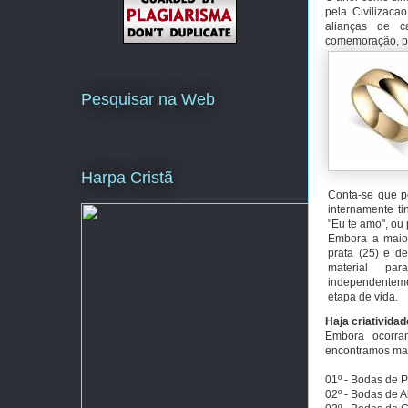
pela Civilizaca
alianças de 
comemoração, pe
Pesquisar na Web
Harpa Cristã
Conta-se que p
internamente ti
"Eu te amo", ou
Embora a maio
prata (25) e de
material pa
independentem
etapa de vida.
Haja criatividad
Embora ocorram
encontramos mai
01º - Bodas de 
02º - Bodas de 