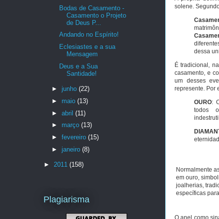
solene. Segundo 
Bodas de Casamento -
Casamento o Projeto
Casame
de Deus P...
matrimôni
Andando no Espírito!
Casame
diferente
Eclesiastes e a sua
dessa uni
Mensagem
É tradicional, n
Deus e a Sua
casamento, e com
Santidade!
um desses eve
►
junho
(22)
represente. Por
►
maio
(13)
OURO
: 
todos o
►
abril
(11)
indestrut
►
março
(13)
DIAMAN
►
fevereiro
(15)
eternida
►
janeiro
(8)
►
2011
(158)
Normalmente as
em ouro, simbol
joalherias, tra
específicas par
Plagiarisma
O anel como sina