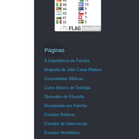
Páginas
A Importância da Família
Biografia de Júlio César Martins
Curiosidades Biblicas
Curso Básico de Teologia
Dicionário de Filosofia
Discipulado em Família
Estudos Bíblicos
Estudos de Intercessão
Estudos Homilética