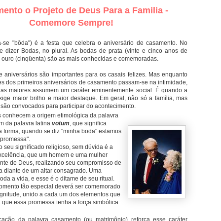
ento o Projeto de Deus Para a Familia -
Comemore Sempre!
-se "bôda") é a festa que celebra o aniversário de casamento. No
me dizer Bodas, no plural. As bodas de prata (vinte e cinco anos de
 ouro (cinqüenta) são as mais conhecidas e comemoradas.
e aniversários são importantes para os casais felizes. Mas enquanto
 dos primeiros aniversários de casamento passam-se na intimidade,
das maiores assumem um caráter eminentemente social. É quando a
ge maior brilho e maior destaque. Em geral, não só a família, mas
 são convocados para participar do acontecimento.
 conhecem a origem etimológica da palavra
m da palavra latina
votum
, que significa
 forma, quando se diz "minha boda" estamos
 promessa".
 seu significado religioso, sem dúvida é a
xcelência, que um homem e uma mulher
nte de Deus, realizando seu compromisso de
a diante de um altar consagrado. Uma
da a vida, e esse é o ditame de seu ritual.
momento tão especial deverá ser comemorado
gnitude, unido a cada um dos elementos que
 que essa promessa tenha a força simbólica
icação da palavra casamento (ou matrimônio) reforça esse caráter