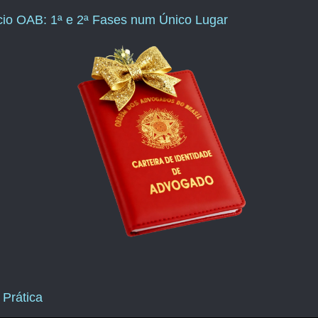
ício OAB: 1ª e 2ª Fases num Único Lugar
 Prática