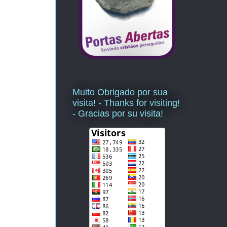
Muito Obrigado por sua
visita! - Thanks for visiting!
- Gracias por su visita!