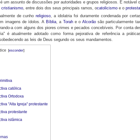
 é um assunto de discussões por autoridades e grupos religiosos. É notável o 
o
cristianismo
, entre dois dos seus principais ramos, o
catolicismo
e o
protest
inalmente de cunho
religioso
, a idolatria foi duramente condenada por certas
íam imagens de ídolos. A
Bíblia
, a
Torah
e o
Alcorão
são particularmente ta
arando-a com alguns dos piores crimes e pecados concebíveis. Por conta d
ria" é atualmente adotado como forma pejorativa de referência a prática
sobedecendo as leis de Deus segundo os seus mandamentos.
dice
[
esconder
]
rimitiva
tiva católica
tiva Ortodoxa
tiva "Alta Igreja" protestante
tiva protestante
tiva islâmica
ernas