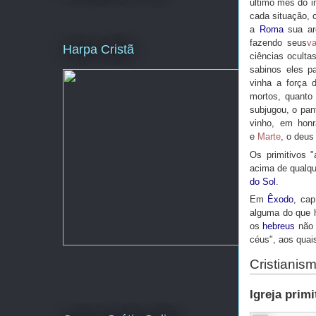
último mês do 
cada situação,
a
Roma
sua arq
fazendo seus
va
Harpa Cristã
ciências ocult
sabinos eles p
vinha a força 
mortos, quanto
subjugou, o pan
vinho, em hon
e
Marte
, o deus
Os primitivos 
acima de qualqu
do Sol
.
Em
Êxodo
, cap
alguma do que 
os
hebreus
não 
céus", aos quai
Cristianis
Igreja primi