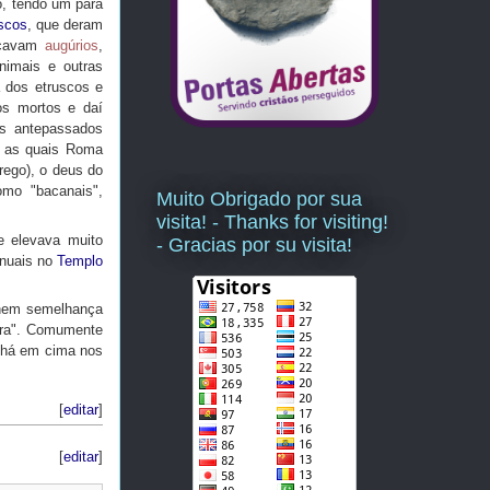
, tendo um para
scos
, que deram
ticavam
augúrios
,
imais e outras
 dos etruscos e
os mortos e daí
os antepassados
s as quais Roma
rego), o deus do
mo "bacanais",
Muito Obrigado por sua
visita! - Thanks for visiting!
e elevava muito
- Gracias por su visita!
anuais no
Templo
 nem semelhança
rra". Comumente
 há em cima nos
[
editar
]
[
editar
]