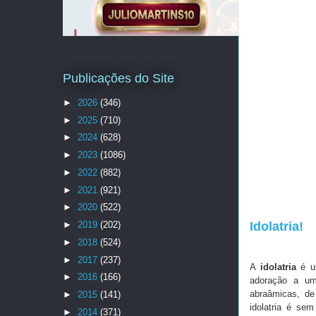
Publicações do Site
►
2026
(346)
►
2025
(710)
►
2024
(628)
►
2023
(1086)
►
2022
(882)
►
2021
(921)
►
2020
(522)
►
2019
(202)
Idolatria!
►
2018
(524)
►
2017
(237)
A
idolatria
é us
►
2016
(166)
adoração a 
abraâmicas, de
►
2015
(141)
idolatria é sem
►
2014
(371)