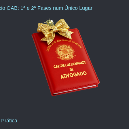
ício OAB: 1ª e 2ª Fases num Único Lugar
 Prática