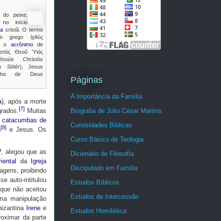
 do peixe,
 no início
ia
cristã. O termo
em grego ἰχθύς
é o
acrônimo
de
ιστός Θεοῦ Ὑιός
Iēsoùs Christòs
s Sōtèr
), Jesus
ilho de Deus
Páginas
A Importância da Família
a
), após a morte
[7]
Biografia de Júlio César Martins
grados.
Muitas
s
catacumbas de
Curiosidades Biblicas
[8]
a
e Jesus. Os
Curso Básico de Teologia
V
, alegou que as
Dicionário de Filosofia
iental
da
Igreja
Discipulado em Família
agens, proibindo
se auto-intitulou
Estudos Bíblicos
 que não aceitou
Estudos de Intercessão
a manipulação
 bizantina
Irene
e
Estudos Homilética
oximar da parte