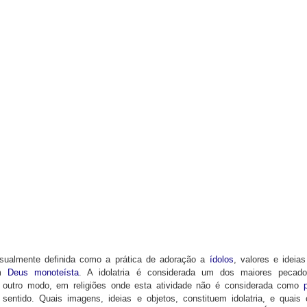
ualmente definida como a prática de adoração a
ídolos
, valores e ideia
um
Deus
monoteísta
. A idolatria é considerada um dos maiores pecado
 outro modo, em religiões onde esta atividade não é considerada como
 sentido. Quais imagens, ideias e objetos, constituem idolatria, e quai