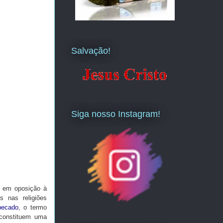
Salvação!
Siga nosso Instagram!
s em oposição à
s nas religiões
pecado
, o termo
s constituem uma