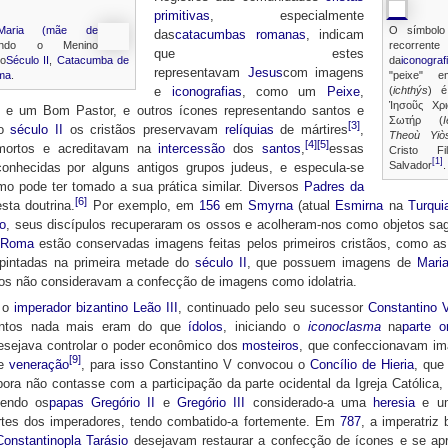
primitivas
, especialmente
Maria (mãe de
O símbolo
das
catacumbas romanas
, indicam
ando o Menino
recorrente
que estes
do
Século II
,
Catacumba de
da
iconograf
representavam
Jesus
com imagens
ma
.
"peixe" 
(
ichthýs
) 
e
iconografias
, como um
Peixe
,
Ἰησοῦς Χρ
l e um Bom Pastor, e outros ícones representando santos e
Σωτήρ (
[3]
 o
século II
os cristãos preservavam
relíquias
de mártires
,
Theoù Yiò
[4]
[5]
mortos e acreditavam na
intercessão
dos
santos
,
essas
Cristo F
[1]
Salvador
.
conhecidas por alguns antigos grupos judeus, e especula-se
smo pode ter tomado a sua prática similar. Diversos
Padres da
[6]
sta doutrina.
Por exemplo, em
156
em
Smyrna
(atual
Esmirna
na
Turqui
o
, seus discípulos recuperaram os ossos e acolheram-nos como objetos sa
m
Roma
estão conservadas imagens feitas pelos primeiros cristãos, como a
 pintadas na primeira metade do
século II
, que possuem imagens de
Mari
ivos não consideravam a confecção de imagens como idolatria.
 o
imperador bizantino
Leão III
, continuado pelo seu sucessor
Constantino 
antos nada mais eram do que
ídolos
, iniciando o
iconoclasma
na
parte or
desejava controlar o poder econômico dos
mosteiros
, que confeccionavam im
[9]
 e
veneração
, para isso Constantino V convocou o
Concílio de Hieria
, que 
ra não contasse com a participação da parte ocidental da Igreja Católica,
tendo os
papas
Gregório II
e
Gregório III
considerado-a uma
heresia
e um
artes dos imperadores, tendo combatido-a fortemente. Em
787
, a imperatriz
Constantinopla
Tarásio
desejavam restaurar a confecção de ícones e se apr