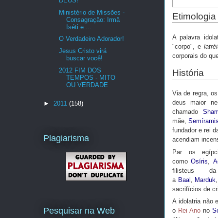
DEUS!
Ministério de Missões -
Etimologia
Consagração: Irmã
Iséti e ...
A palavra idola
O Verdadeiro Adorador!
"corpo", e
latré
Jesus Cristo virá
corporais do qu
buscar você!
2012 FIM DOS
História
TEMPOS - MITO
OU VERDADE
Via de regra, o
deus maior nes
►
2011
(158)
chamado
Sha
mãe,
Semírami
fundador e rei 
Plagiarisma
acendiam incen
Par os egíp
como
Osíris
,
A
filisteus
a
Baal
,
Marduk
,
sacrifícios de c
A idolatria não
Pesquisar na Web
o
Rei Ano
no
So