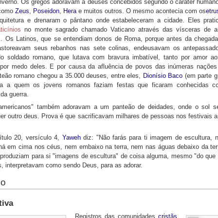
inverno. Os gregos adoravam a deuses concebidos segundo o caráter humano
 como
Zeus
,
Poseidon
,
Hera
e muitos outros. O mesmo acontecia com os
etru
uitetura e drenaram o pântano onde estabeleceram a cidade. Eles pra
ticínios
no monte sagrado chamado Vaticano através das vísceras de an
as. Os Latinos, que se entendiam donos de Roma, porque antes da chegada
astoreavam seus rebanhos nas sete colinas, endeusavam os antepassad
do soldado romano, que lutava com bravura imbatível, tanto por amor a
 por medo deles. E por causa da afluência de povos das inúmeras naçõe
teão romano chegou a 35.000 deuses, entre eles,
Dionísio
Baco
(em parte g
ra a quem os jovens romanos faziam festas que ficaram conhecidas co
 da guerra.
"americanos" também adoravam a um panteão de deidades, onde o sol s
er outro deus. Prova é que sacrificavam milhares de pessoas nos festivais 
ítulo 20, versículo 4,
Yaweh
diz: "Não farás para ti imagem de escultura,
há em cima nos céus, nem embaixo na terra, nem nas águas debaixo da te
produziam para si "imagens de escultura" de coisa alguma, mesmo "do que
s, interpretavam como sendo Deus, para as adorar.
mo
tiva
Registros das comunidades
cristãs