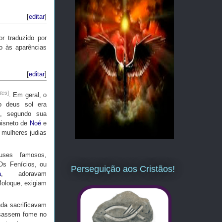
[
editar
]
r traduzido por
o às aparências
[
editar
]
tes
]
. Em geral, o
 o deus sol era
, segundo sua
bisneto de
Noé
e
 mulheres judias
uses famosos,
Os Fenícios, ou
Perseguição aos Cristãos!
a
, adoravam
Moloque, exigiam
nda sacrificavam
ssassem fome no