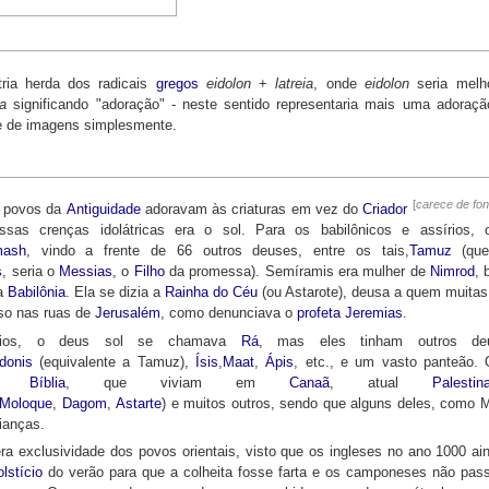
tria herda dos radicais
gregos
eidolon
+
latreia
, onde
eidolon
seria melho
ia
significando "adoração" - neste sentido representaria mais uma adoraçã
e de imagens simplesmente.
[
carece de fon
s povos da
Antiguidade
adoravam às criaturas em vez do
Criador
sas crenças idolátricas era o sol. Para os babilônicos e assírios,
mash
, vindo a frente de 66 outros deuses, entre os tais,
Tamuz
(que
s
, seria o
Messias
, o
Filho
da promessa). Semíramis era mulher de
Nimrod
, 
da
Babilônia
. Ela se dizia a
Rainha do Céu
(ou Astarote), deusa a quem muitas
so nas ruas de
Jerusalém
, como denunciava o
profeta
Jeremias
.
cios, o deus sol se chamava
Rá
, mas eles tinham outros de
donis
(equivalente a Tamuz),
Ísis
,
Maat
,
Ápis
, etc., e um vasto panteão. 
 da
Bíblia
, que viviam em
Canaã
, atual
Palestin
Moloque
,
Dagom
,
Astarte
) e muitos outros, sendo que alguns deles, como 
rianças.
 era exclusividade dos povos orientais, visto que os ingleses no ano 1000 ai
lstício
do verão para que a colheita fosse farta e os camponeses não pa