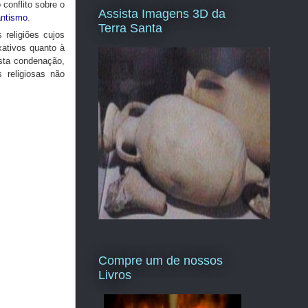
conflito sobre o
Assista Imagens 3D da
antismo
.
Terra Santa
 religiões cujos
xativos quanto à
esta condenação,
s religiosas não
Compre um de nossos
Livros