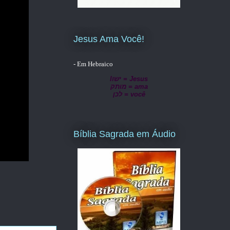
Jesus Ama Você!
- Em Hebraico
lישו = Jesus
מותק = ama
לכן = você
Bíblia Sagrada em Áudio