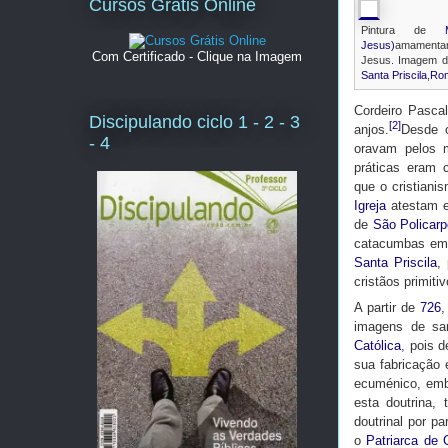
Cursos Grátis Online
Pintura de
Jesus)
amament
Com Certificado - Clique na Imagem
Jesus. Imagem 
Santa Priscila
,
Ro
Cordeiro Pasca
Discipulando ciclo 1 - 2 - 3
[2]
anjos.
Desde
- 4
oravam pelos 
práticas eram 
que o cristiani
Igreja
atestam e
de
São Policarp
catacumbas e
Santa Priscila
,
cristãos primit
A partir de
726
,
imagens de s
Católica
, pois 
sua fabricação
ecuménico, embo
esta doutrina, 
doutrinal por p
o
Patriarca de 