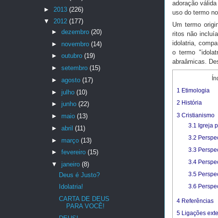
adoração válida
►
2013
(226)
uso do termo n
▼
2012
(177)
Um termo orig
►
dezembro
(20)
ritos não inclu
idolatria, comp
►
novembro
(14)
o termo "idolat
►
outubro
(19)
abraâmicas. De
►
setembro
(15)
Ín
►
agosto
(17)
1
Etimologia
►
julho
(10)
2
História
►
junho
(22)
3
Cristianismo
►
maio
(13)
3.1
Igreja p
►
abril
(11)
3.2
Perspec
►
março
(13)
3.3
Perspec
►
fevereiro
(15)
3.4
Perspec
▼
janeiro
(8)
3.5
Perspec
Deus é Justo?
Idolatria!
3.6
Perspec
CARTA DE DEUS
4
Referências
PARA VOCÊ!
5
Ligações ext